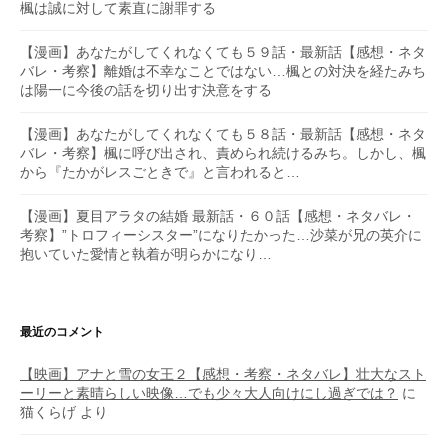
楓は誠に対して素直に謝罪する
【漫画】あなたがしてくれなくても５９話・最新話【感想・ネタ
バレ・考察】離婚は不幸なことではない…楓との対決を経たみち
は陽一に今後の話を切り出す決意をする
【漫画】あなたがしてくれなくても５８話・最新話【感想・ネタ
バレ・考察】楓に呼び出され、責められ続けるみち。しかし、楓
から『たかがレスごときで』と言われると…
【漫画】夏目アラタの結婚 最新話・６０話【感想・ネタバレ・
考察】”トロフィーシスター”になりたかった…沙菜が兄の英介に
抱いていた愛情と執着が明らかになり…
最近のコメント
【映画】アナと雪の女王２【感想・考察・ネタバレ】壮大なスト
ーリーと素晴らしい映像…でも少々大人向けにし過ぎでは？
に
猫くらげ
より