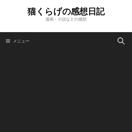
コ
猫くらげの感想日記
ン
テ
漫画・小説などの感想
ン
ツ
へ
検
メニュー
ス
キ
索:
ッ
プ