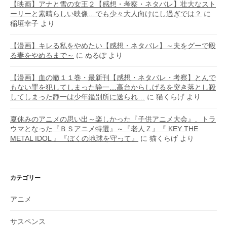
【映画】アナと雪の女王２【感想・考察・ネタバレ】壮大なスト
ーリーと素晴らしい映像…でも少々大人向けにし過ぎでは？
に
稲垣幸子
より
【漫画】キレる私をやめたい【感想・ネタバレ】～夫をグーで殴
る妻をやめるまで～
に
ぬるぽ
より
【漫画】血の轍１１巻・最新刊【感想・ネタバレ・考察】とんで
もない罪を犯してしまった静一…高台からしげるを突き落とし殺
してしまった静一は少年鑑別所に送られ…
に
猫くらげ
より
夏休みのアニメの思い出～楽しかった『子供アニメ大会』、トラ
ウマとなった『ＢＳアニメ特選』～『老人Ｚ』『 KEY THE
METAL IDOL 』『ぼくの地球を守って』
に
猫くらげ
より
カテゴリー
アニメ
サスペンス