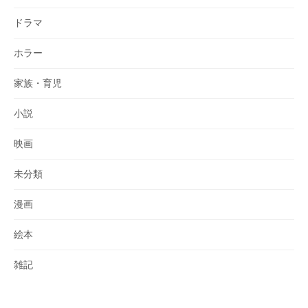
ドラマ
ホラー
家族・育児
小説
映画
未分類
漫画
絵本
雑記