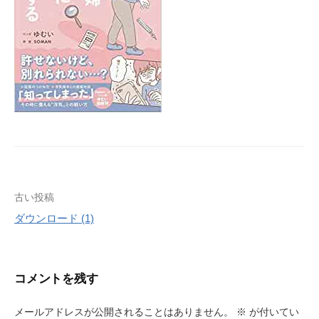
投
古い投稿
ダウンロード (1)
稿
ナ
ビ
コメントを残す
ゲ
メールアドレスが公開されることはありません。
※
が付いてい