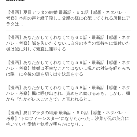
【漫画】夏目アラタの結婚 最新話・６１話【感想・ネタバレ・
考察】本能の声と継子殺し…父親の様に心配してくれる所長にア
ラタは…
【漫画】あなたがしてくれなくても６０話・最新話【感想・ネタ
バレ・考察】誠を失いたくない…自分の本当の気持ちに気付いた
楓は誠に対して素直に謝罪する
【漫画】あなたがしてくれなくても５９話・最新話【感想・ネタ
バレ・考察】離婚は不幸なことではない…楓との対決を経たみち
は陽一に今後の話を切り出す決意をする
【漫画】あなたがしてくれなくても５８話・最新話【感想・ネタ
バレ・考察】楓に呼び出され、責められ続けるみち。しかし、楓
から『たかがレスごときで』と言われると…
【漫画】夏目アラタの結婚 最新話・６０話【感想・ネタバレ・
考察】”トロフィーシスター”になりたかった…沙菜が兄の英介に
抱いていた愛情と執着が明らかになり…