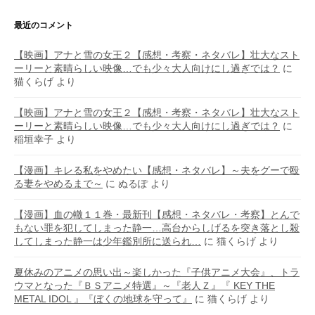
最近のコメント
【映画】アナと雪の女王２【感想・考察・ネタバレ】壮大なスト
ーリーと素晴らしい映像…でも少々大人向けにし過ぎでは？
に
猫くらげ
より
【映画】アナと雪の女王２【感想・考察・ネタバレ】壮大なスト
ーリーと素晴らしい映像…でも少々大人向けにし過ぎでは？
に
稲垣幸子
より
【漫画】キレる私をやめたい【感想・ネタバレ】～夫をグーで殴
る妻をやめるまで～
に
ぬるぽ
より
【漫画】血の轍１１巻・最新刊【感想・ネタバレ・考察】とんで
もない罪を犯してしまった静一…高台からしげるを突き落とし殺
してしまった静一は少年鑑別所に送られ…
に
猫くらげ
より
夏休みのアニメの思い出～楽しかった『子供アニメ大会』、トラ
ウマとなった『ＢＳアニメ特選』～『老人Ｚ』『 KEY THE
METAL IDOL 』『ぼくの地球を守って』
に
猫くらげ
より