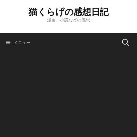
コ
猫くらげの感想日記
ン
テ
漫画・小説などの感想
ン
ツ
へ
検
メニュー
ス
キ
索:
ッ
プ