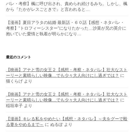
バレ・考察】楓に呼び出され、責められ続けるみち。しかし、楓
から『たかがレスごときで』と言われると…
【漫画】夏目アラタの結婚 最新話・６０話【感想・ネタバレ・
考察】”トロフィーシスター”になりたかった…沙菜が兄の英介に
抱いていた愛情と執着が明らかになり…
最近のコメント
【映画】アナと雪の女王２【感想・考察・ネタバレ】壮大なスト
ーリーと素晴らしい映像…でも少々大人向けにし過ぎでは？
に
猫くらげ
より
【映画】アナと雪の女王２【感想・考察・ネタバレ】壮大なスト
ーリーと素晴らしい映像…でも少々大人向けにし過ぎでは？
に
稲垣幸子
より
【漫画】キレる私をやめたい【感想・ネタバレ】～夫をグーで殴
る妻をやめるまで～
に
ぬるぽ
より