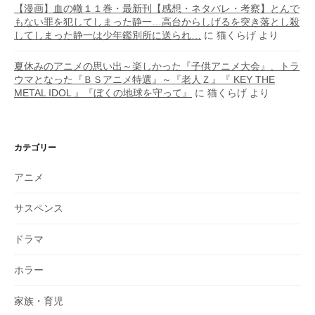
【漫画】血の轍１１巻・最新刊【感想・ネタバレ・考察】とんで
もない罪を犯してしまった静一…高台からしげるを突き落とし殺
してしまった静一は少年鑑別所に送られ…
に
猫くらげ
より
夏休みのアニメの思い出～楽しかった『子供アニメ大会』、トラ
ウマとなった『ＢＳアニメ特選』～『老人Ｚ』『 KEY THE
METAL IDOL 』『ぼくの地球を守って』
に
猫くらげ
より
カテゴリー
アニメ
サスペンス
ドラマ
ホラー
家族・育児