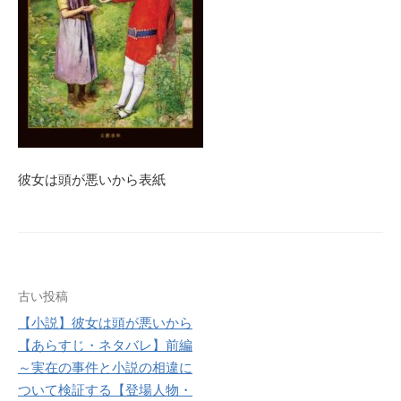
彼女は頭が悪いから表紙
投
古い投稿
【小説】彼女は頭が悪いから
稿
【あらすじ・ネタバレ】前編
ナ
～実在の事件と小説の相違に
ついて検証する【登場人物・
ビ