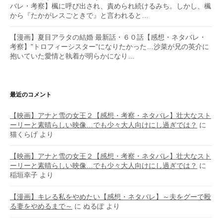
バレ・考察】楓に呼び出され、責められ続けるみち。しかし、楓
から『たかがレスごときで』と言われると…
【漫画】夏目アラタの結婚 最新話・６０話【感想・ネタバレ・
考察】”トロフィーシスター”になりたかった…沙菜が兄の英介に
抱いていた愛情と執着が明らかになり…
最近のコメント
【映画】アナと雪の女王２【感想・考察・ネタバレ】壮大なスト
ーリーと素晴らしい映像…でも少々大人向けにし過ぎでは？
に
猫くらげ
より
【映画】アナと雪の女王２【感想・考察・ネタバレ】壮大なスト
ーリーと素晴らしい映像…でも少々大人向けにし過ぎでは？
に
稲垣幸子
より
【漫画】キレる私をやめたい【感想・ネタバレ】～夫をグーで殴
る妻をやめるまで～
に
ぬるぽ
より