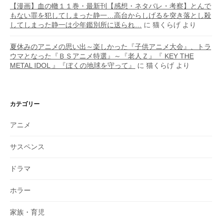
【漫画】血の轍１１巻・最新刊【感想・ネタバレ・考察】とんで
もない罪を犯してしまった静一…高台からしげるを突き落とし殺
してしまった静一は少年鑑別所に送られ…
に
猫くらげ
より
夏休みのアニメの思い出～楽しかった『子供アニメ大会』、トラ
ウマとなった『ＢＳアニメ特選』～『老人Ｚ』『 KEY THE
METAL IDOL 』『ぼくの地球を守って』
に
猫くらげ
より
カテゴリー
アニメ
サスペンス
ドラマ
ホラー
家族・育児