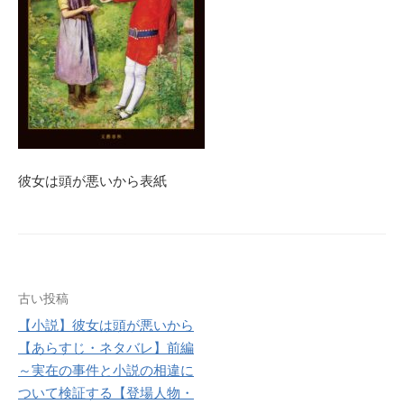
彼女は頭が悪いから表紙
投
古い投稿
【小説】彼女は頭が悪いから
稿
【あらすじ・ネタバレ】前編
ナ
～実在の事件と小説の相違に
ついて検証する【登場人物・
ビ