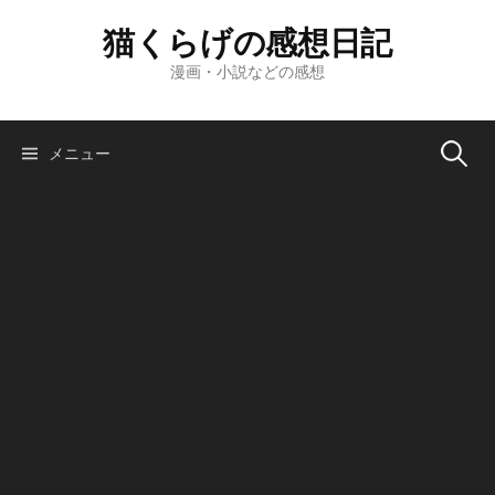
コ
猫くらげの感想日記
ン
テ
漫画・小説などの感想
ン
ツ
へ
検
メニュー
ス
キ
索:
ッ
プ