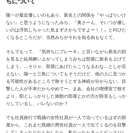
ちについて
陽一が最近優しいのもあり、新名との関係を『やっぱりいけ
ない』と思うようになったみち。『奥さーん、そいつが優し
いのは浮気しちゃった気まずさからですよー！！』と叫びた
くなるところだが、当然みちがそれを知る由もなくて。
そんでもって、『気持ちにブレーキ』と言いながら新名の顔
を見ると結局舞い上がってしまうみちは部屋に新名を上げて
しまう。…そりゃ、部屋にあげたらこうなるわな…としか言
えない。陽一と三島についてもそうだけど、他の人に見つか
る可能性があるところで致そうとする神経が分からない。目
撃した人が不幸だからやめてー。まあ、会社の喫煙室で致す
より、割としっかりした旅館の部屋とかの方が防音もしっか
りしているし、バレないのか？
でも社員旅行で既婚の女性社員が一人で泊っているはずの部
屋から、これまた既婚の男性社員が一人で出てくるのを目撃
してしまったりなんかしたら、私だったらきっとビックリし