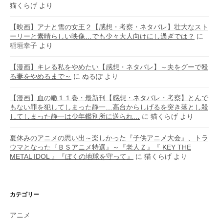
猫くらげ
より
【映画】アナと雪の女王２【感想・考察・ネタバレ】壮大なスト
ーリーと素晴らしい映像…でも少々大人向けにし過ぎでは？
に
稲垣幸子
より
【漫画】キレる私をやめたい【感想・ネタバレ】～夫をグーで殴
る妻をやめるまで～
に
ぬるぽ
より
【漫画】血の轍１１巻・最新刊【感想・ネタバレ・考察】とんで
もない罪を犯してしまった静一…高台からしげるを突き落とし殺
してしまった静一は少年鑑別所に送られ…
に
猫くらげ
より
夏休みのアニメの思い出～楽しかった『子供アニメ大会』、トラ
ウマとなった『ＢＳアニメ特選』～『老人Ｚ』『 KEY THE
METAL IDOL 』『ぼくの地球を守って』
に
猫くらげ
より
カテゴリー
アニメ