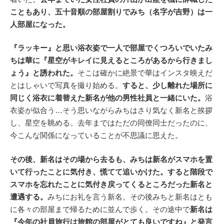
こともあり、五十音順の部屋割りでみち（名字が吉野）は一
人部屋になった。
『ラッキー』と思い浴衣姿で一人で部屋でくつろいでいたみ
ちは華に『星空がキレイに見えるところがあるから行きまし
ょう』と誘われた。
そこは確かに絶景で華はインスタ映えだ
とはしゃいで写真を撮り始める。
すると、少し離れた場所に
同じく浴衣に着替えた新名が他の男性社員と一緒にいた。
浴
衣姿が似合う…そう思いながらみちはさり気なく新名と挨拶
し、星空を眺める。去年まではただの同僚同士だったのに、
今こんな関係になっていることが不思議に思えた。
その後、新名はその場から去るも、みちは新名がスマホを置
いて行ったことに気付き、慌てて追いかけた。すると階段で
スマホを忘れたことに気付き戻ってくるところだった新名と
遭遇する。
みちにお礼を言う新名。その後みちと新名はとも
に各々の部屋まで帰るために並んで歩く。その途中で
新名は
『今年の社員旅行は旅館の部屋がとても良いですね』と発言