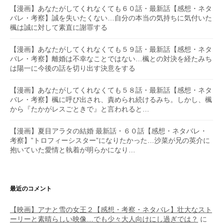
【漫画】あなたがしてくれなくても６０話・最新話【感想・ネタ
バレ・考察】誠を失いたくない…自分の本当の気持ちに気付いた
楓は誠に対して素直に謝罪する
【漫画】あなたがしてくれなくても５９話・最新話【感想・ネタ
バレ・考察】離婚は不幸なことではない…楓との対決を経たみち
は陽一に今後の話を切り出す決意をする
【漫画】あなたがしてくれなくても５８話・最新話【感想・ネタ
バレ・考察】楓に呼び出され、責められ続けるみち。しかし、楓
から『たかがレスごときで』と言われると…
【漫画】夏目アラタの結婚 最新話・６０話【感想・ネタバレ・
考察】”トロフィーシスター”になりたかった…沙菜が兄の英介に
抱いていた愛情と執着が明らかになり…
最近のコメント
【映画】アナと雪の女王２【感想・考察・ネタバレ】壮大なスト
ーリーと素晴らしい映像…でも少々大人向けにし過ぎでは？
に