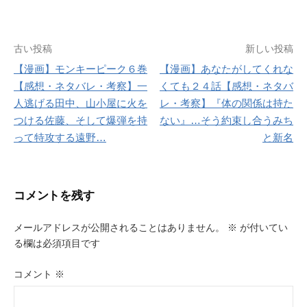
投
古い投稿
新しい投稿
【漫画】モンキーピーク６巻
【漫画】あなたがしてくれな
稿
【感想・ネタバレ・考察】一
くても２４話【感想・ネタバ
ナ
人逃げる田中、山小屋に火を
レ・考察】『体の関係は持た
つける佐藤、そして爆弾を持
ない』…そう約束し合うみち
ビ
って特攻する遠野…
と新名
ゲ
ー
コメントを残す
シ
ョ
メールアドレスが公開されることはありません。
※
が付いてい
る欄は必須項目です
ン
コメント
※