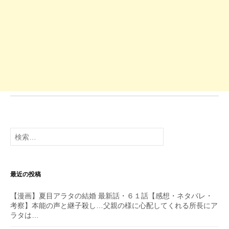
検
索:
最近の投稿
【漫画】夏目アラタの結婚 最新話・６１話【感想・ネタバレ・
考察】本能の声と継子殺し…父親の様に心配してくれる所長にア
ラタは…