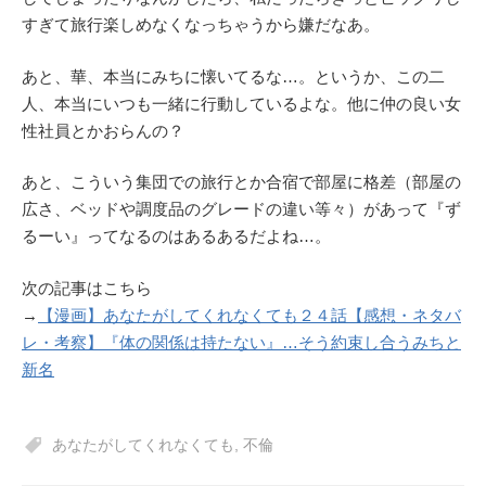
すぎて旅行楽しめなくなっちゃうから嫌だなあ。
あと、華、本当にみちに懐いてるな…。というか、この二
人、本当にいつも一緒に行動しているよな。他に仲の良い女
性社員とかおらんの？
あと、こういう集団での旅行とか合宿で部屋に格差（部屋の
広さ、ベッドや調度品のグレードの違い等々）があって『ず
るーい』ってなるのはあるあるだよね…。
次の記事はこちら
→
【漫画】あなたがしてくれなくても２４話【感想・ネタバ
レ・考察】『体の関係は持たない』…そう約束し合うみちと
新名
あなたがしてくれなくても
,
不倫