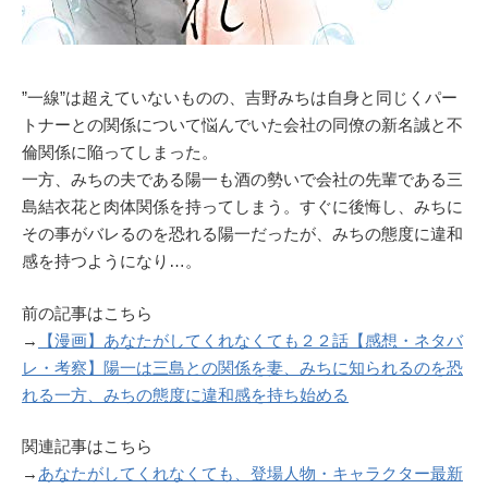
”一線”は超えていないものの、吉野みちは自身と同じくパー
トナーとの関係について悩んでいた会社の同僚の新名誠と不
倫関係に陥ってしまった。
一方、みちの夫である陽一も酒の勢いで会社の先輩である三
島結衣花と肉体関係を持ってしまう。すぐに後悔し、みちに
その事がバレるのを恐れる陽一だったが、みちの態度に違和
感を持つようになり…。
前の記事はこちら
→
【漫画】あなたがしてくれなくても２２話【感想・ネタバ
レ・考察】陽一は三島との関係を妻、みちに知られるのを恐
れる一方、みちの態度に違和感を持ち始める
関連記事はこちら
→
あなたがしてくれなくても、登場人物・キャラクター最新