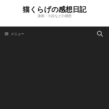
コ
猫くらげの感想日記
ン
テ
漫画・小説などの感想
ン
ツ
へ
検
メニュー
ス
キ
索:
ッ
プ