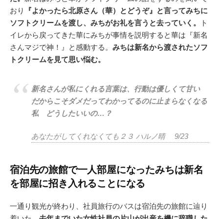
おり
『よかったら北原さん（華）とどうぞ』と言ってみちに
ソフトクリームを渡し、みちがお礼を言うと去っていく。
ト
イレから戻ってきた華にみちが事情を説明すると華は『新名
さんマジで神！』と感動する。
みちは新名から渡されたソフ
トクリームを見て思い悩む。
新名さんが私にくれる言葉は、行動は優しくて甘い
だからこそダメだってわかってるのに止まらなくなる
私 どうしたいいの…？
あなたがしてくれなくても２３ ハルノ晴 9/23
宿泊先の旅館で一人部屋になったみちは新名
を部屋に招き入れることになる
一通り観光が終わり、社員旅行のバスは宿泊先の旅館に辿り
着いた。
去年までいた女性社員の片山が出産を機に辞職した