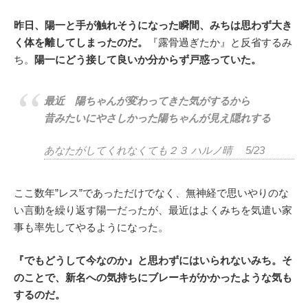
昨日、陽一と手が触れそうになった瞬間、みちは思わず大き
く体を離してしまったのだ。
『露骨過ぎたか』と反省するみ
ち。
陽一にどう接して良いか分からず戸惑っていた。
最近 陽ちゃんが変わってきた気がするから
昔みたいにやさしかった陽ちゃんが見え隠れする
あなたがしてくれなくても２３ ハルノ晴 5/23
ここ数年”レス”であっただけでなく、無神経で思いやりのな
い言動を繰り返す陽一だったが、最近はよくみちを気遣い家
事も率先してやるようになった。
『でもどうして今なのか』と思わずにはいられないみち。そ
のことで、新名への気持ちにブレーキがかかったような気も
するのだ。