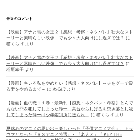
最近のコメント
【映画】アナと雪の女王２【感想・考察・ネタバレ】壮大なスト
ーリーと素晴らしい映像…でも少々大人向けにし過ぎでは？
に
猫くらげ
より
【映画】アナと雪の女王２【感想・考察・ネタバレ】壮大なスト
ーリーと素晴らしい映像…でも少々大人向けにし過ぎでは？
に
稲垣幸子
より
【漫画】キレる私をやめたい【感想・ネタバレ】～夫をグーで殴
る妻をやめるまで～
に
ぬるぽ
より
【漫画】血の轍１１巻・最新刊【感想・ネタバレ・考察】とんで
もない罪を犯してしまった静一…高台からしげるを突き落とし殺
してしまった静一は少年鑑別所に送られ…
に
猫くらげ
より
夏休みのアニメの思い出～楽しかった『子供アニメ大会』、トラ
ウマとなった『ＢＳアニメ特選』～『老人Ｚ』『 KEY THE