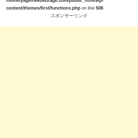
/home/yage/nekokurage.com/public_html/wp-
content/themes/first/functions.php
on line
506
スポンサーリンク