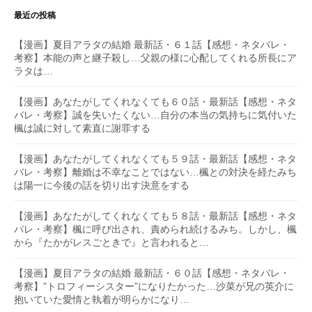
最近の投稿
【漫画】夏目アラタの結婚 最新話・６１話【感想・ネタバレ・
考察】本能の声と継子殺し…父親の様に心配してくれる所長にア
ラタは…
【漫画】あなたがしてくれなくても６０話・最新話【感想・ネタ
バレ・考察】誠を失いたくない…自分の本当の気持ちに気付いた
楓は誠に対して素直に謝罪する
【漫画】あなたがしてくれなくても５９話・最新話【感想・ネタ
バレ・考察】離婚は不幸なことではない…楓との対決を経たみち
は陽一に今後の話を切り出す決意をする
【漫画】あなたがしてくれなくても５８話・最新話【感想・ネタ
バレ・考察】楓に呼び出され、責められ続けるみち。しかし、楓
から『たかがレスごときで』と言われると…
【漫画】夏目アラタの結婚 最新話・６０話【感想・ネタバレ・
考察】”トロフィーシスター”になりたかった…沙菜が兄の英介に
抱いていた愛情と執着が明らかになり…