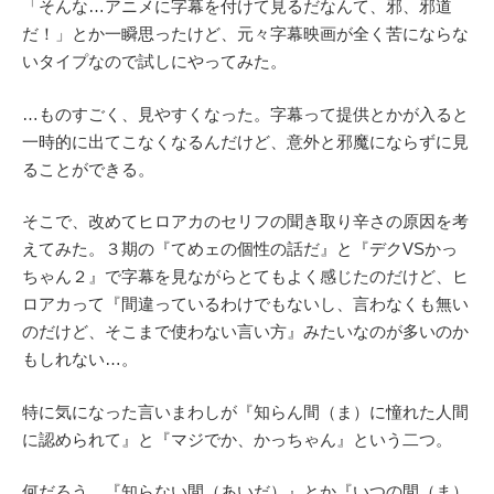
「そんな…アニメに字幕を付けて見るだなんて、邪、邪道
だ！」とか一瞬思ったけど、元々字幕映画が全く苦にならな
いタイプなので試しにやってみた。
…ものすごく、見やすくなった。字幕って提供とかが入ると
一時的に出てこなくなるんだけど、意外と邪魔にならずに見
ることができる。
そこで、改めてヒロアカのセリフの聞き取り辛さの原因を考
えてみた。３期の『てめェの個性の話だ』と『デクVSかっ
ちゃん２』で字幕を見ながらとてもよく感じたのだけど、ヒ
ロアカって『間違っているわけでもないし、言わなくも無い
のだけど、そこまで使わない言い方』みたいなのが多いのか
もしれない…。
特に気になった言いまわしが『知らん間（ま）に憧れた人間
に認められて』と『マジでか、かっちゃん』という二つ。
何だろう、『知らない間（あいだ）』とか『いつの間（ま）