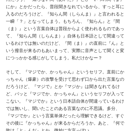
にか』とかだったら、普段聞きなれているから、すっと耳に
入るのだろうけど、『知らん間（しらんま）』と言われると
一瞬「？」となってしまう。もちろん、『知らん』と『間
（ま）』という言葉自体は普段からよく使われるものであっ
て、『知らん間（しらんま）』自体も日本語として間違って
いるわけでは無いのだけど、『間（ま）』の直前に『ん』と
いう撥音が来るのもあいまって、実際に音声として聞くと変
につっかかる感じがしてしまう。私だけかなー？
そして、『マジでか、かっちゃん』というセリフ。直前にか
っちゃん（爆豪）の攻撃を受けて思わず口から出た言葉なの
だろうけど、『マジで』とか『マジか』は聞きなれてるけ
ど、パッと『マジでか、かっちゃん』というセリフが入って
こない。『マジでか』という日本語自体が間違っているわけ
では無いし、聞いたことのある言葉なのに不思議。多分、
『マジでか』という言葉単体だったら理解できるけど、すぐ
その後に『かっちゃん』が来るからだろうか。あと、『何で
敗け「と」んだ』とか。微妙に方言っぽい。