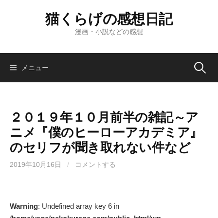
コ
猫くらげの感想日記
ン
テ
漫画・小説などの感想
ン
ツ
へ
検
メニュー
ス
キ
索:
ッ
２０１９年１０月前半の雑記～ア
プ
ニメ『僕のヒーローアカデミア』
のセリフが聞き取れない件など
2019年10月16日
/
コメントする
Warning
: Undefined array key 6 in