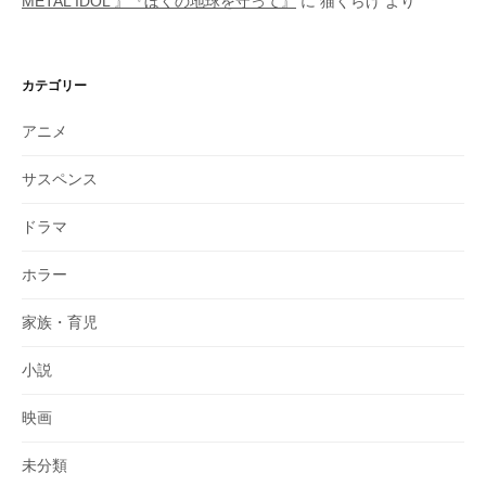
METAL IDOL 』『ぼくの地球を守って』
に
猫くらげ
より
カテゴリー
アニメ
サスペンス
ドラマ
ホラー
家族・育児
小説
映画
未分類