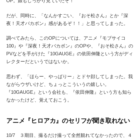
OP。娘もしっかり見ていたぞ！
だが、同時に、「なんかすごい、『おそ松さん』とか『深
夜！天才バカボン』感があるぞ！！」と思ってしまった。
調べてみたら、このOPについては、アニメ『モブサイコ
100』や『深夜！天才バカボン』のOPや、『おそ松さん』の
PVなどを手がけた『10GAUGE』の依田伸隆という方がディ
レクターだというではないか。
思わず、「ほらー、やっぱりー」とドヤ顔してしまった。我
ながらウザいけど、ちょっとこういうの嬉しい。
『10GAUGE』という会社も、『依田伸隆』という方も知ら
なかったけど、覚えておこう。
アニメ『ヒロアカ』のセリフが聞き取れない
10/7 ３期目、撮るだけ撮って全然観れてなかったので、４