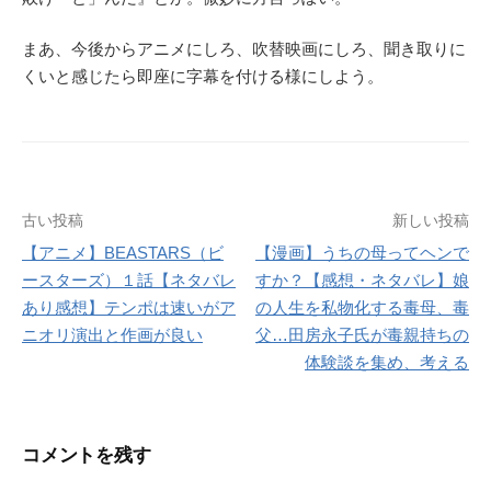
まあ、今後からアニメにしろ、吹替映画にしろ、聞き取りに
くいと感じたら即座に字幕を付ける様にしよう。
投
古い投稿
新しい投稿
【アニメ】BEASTARS（ビ
【漫画】うちの母ってヘンで
稿
ースターズ）１話【ネタバレ
すか？【感想・ネタバレ】娘
ナ
あり感想】テンポは速いがア
の人生を私物化する毒母、毒
ニオリ演出と作画が良い
父…田房永子氏が毒親持ちの
ビ
体験談を集め、考える
ゲ
ー
コメントを残す
シ