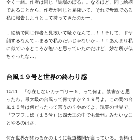
全く一緒。作者は同じ『馬場のぼる』。なるほど、同じ絵柄
であることから、作者が同じと見抜いて、それで母親である
私に報告しようとして持ってきたのかー。
…絵柄で同じ作者と見抜いて騒ぐなんて…！！そして、ドヤ
顔するなんて…まるで私みたいじゃないか…！！あんまり私
に似ているところが無いと思っていたのだけど、妙な所が似
ちゃったな…。
台風１９号と世界の終わり感
10/11 『存在しないカテゴリー６』って何よ。禁書かと思
ったわ。最大級の台風って何ですか？１９号よ。この間の台
風１５号は何だったって言うの？やめてよ、現実の世界で、
『フフフ…奴（１５号）は四天王の中でも最弱』みたいなこ
とやるのはさ。
何か世界が終わるかのように報道機関が言っている。食料は