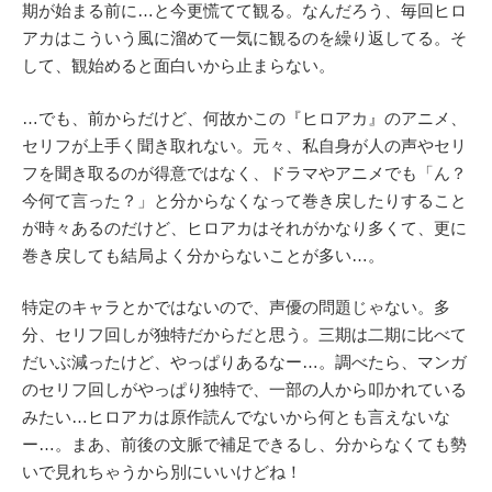
期が始まる前に…と今更慌てて観る。なんだろう、毎回ヒロ
アカはこういう風に溜めて一気に観るのを繰り返してる。そ
して、観始めると面白いから止まらない。
…でも、前からだけど、何故かこの『ヒロアカ』のアニメ、
セリフが上手く聞き取れない。元々、私自身が人の声やセリ
フを聞き取るのが得意ではなく、ドラマやアニメでも「ん？
今何て言った？」と分からなくなって巻き戻したりすること
が時々あるのだけど、ヒロアカはそれがかなり多くて、更に
巻き戻しても結局よく分からないことが多い…。
特定のキャラとかではないので、声優の問題じゃない。多
分、セリフ回しが独特だからだと思う。三期は二期に比べて
だいぶ減ったけど、やっぱりあるなー…。調べたら、マンガ
のセリフ回しがやっぱり独特で、一部の人から叩かれている
みたい…ヒロアカは原作読んでないから何とも言えないな
ー…。まあ、前後の文脈で補足できるし、分からなくても勢
いで見れちゃうから別にいいけどね！