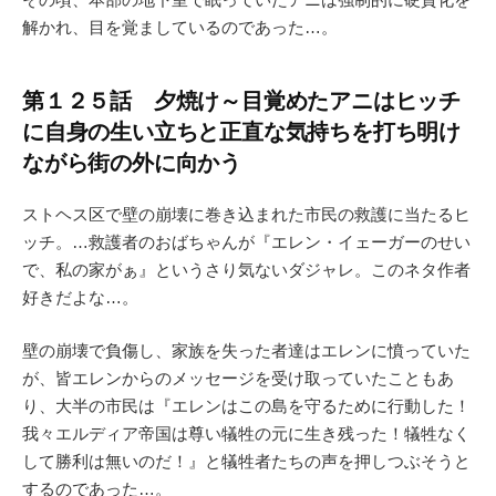
解かれ、目を覚ましているのであった…。
第１２５話 夕焼け～目覚めたアニはヒッチ
に自身の生い立ちと正直な気持ちを打ち明け
ながら街の外に向かう
ストヘス区で壁の崩壊に巻き込まれた市民の救護に当たるヒ
ッチ。…救護者のおばちゃんが『エレン・イェーガーのせい
で、私の家がぁ』というさり気ないダジャレ。このネタ作者
好きだよな…。
壁の崩壊で負傷し、家族を失った者達はエレンに憤っていた
が、皆エレンからのメッセージを受け取っていたこともあ
り、大半の市民は『エレンはこの島を守るために行動した！
我々エルディア帝国は尊い犠牲の元に生き残った！犠牲なく
して勝利は無いのだ！』と犠牲者たちの声を押しつぶそうと
するのであった…。