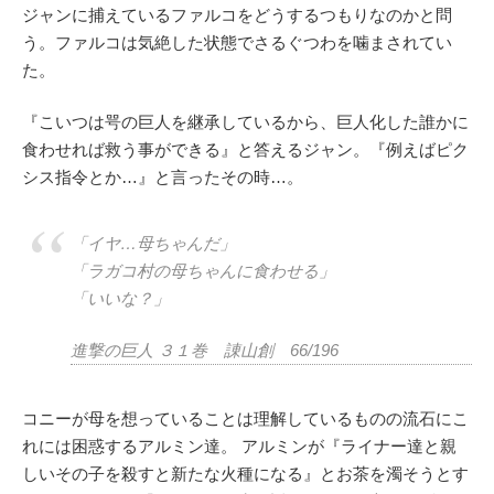
ジャンに捕えているファルコをどうするつもりなのかと問
う。ファルコは気絶した状態でさるぐつわを噛まされてい
た。
『こいつは咢の巨人を継承しているから、巨人化した誰かに
食わせれば救う事ができる』と答えるジャン。『例えばピク
シス指令とか…』と言ったその時…。
「イヤ…母ちゃんだ」
「ラガコ村の母ちゃんに食わせる」
「いいな？」
進撃の巨人 ３１巻 諌山創 66/196
コニーが母を想っていることは理解しているものの流石にこ
れには困惑するアルミン達。 アルミンが『ライナー達と親
しいその子を殺すと新たな火種になる』とお茶を濁そうとす