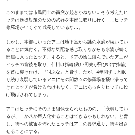
このままでは市民同士の衝突が起きかねない…そう考えたヒ
ッチは暴徒対策のための武器を本部に取りに行く。…ヒッチ
修羅場かいくぐて成長しているな…。
しかし、本部にいったアニは地下室から謎の水滴が続いてい
ることに気付く。不穏な気配を感じ取りながらも水滴が続く
部屋に入ったヒッチ。すると、ドアの陰に潜んでいたアニが
ヒッチの背後を取り、仕掛け指輪(鋭い刃先が飛び出す指輪)
を首に突き付け、『叫ぶな』と脅す。だが、4年間ずっと眠
り続け衰弱しているアニにその間数々の修羅場を掻い潜って
きたヒッチが負けるわけもなく、アニはあっさりヒッチに投
げ飛ばされてしまう。
アニはヒッチにそのまま組伏せられたものの、『衰弱してい
るが、一か八か巨人化することはできるかもしれない』と脅
し、街への被害を怖れたヒッチはアニの要求通り、街を出さ
せることにする。