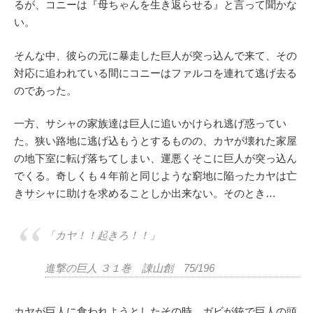
るが、コニーは『母ちゃんを生き返らせる』と言って聞かな
い。
そんな中、彼らの元に暴走した巨人が突っ込んで来て、その
対応に追われている間にコニーはファルコを連れて逃げ去る
のであった。
一方、サシャの家族達は巨人に追いかけられ逃げ惑ってい
た。狭い路地に逃げ込もうとするものの、カヤが壊れた家屋
の地下室に転げ落ちてしまい、運悪くそこに巨人が突っ込ん
でくる。奇しくも４年前と同じような窮地に陥ったカヤは亡
きサシャに助けを求めることしか出来ない。そのとき…
「カヤ！！起きろ！！」
進撃の巨人 ３１巻 諌山創 75/196
カヤが巨人に食われようとしたその時、ガビが銃で巨人の頭