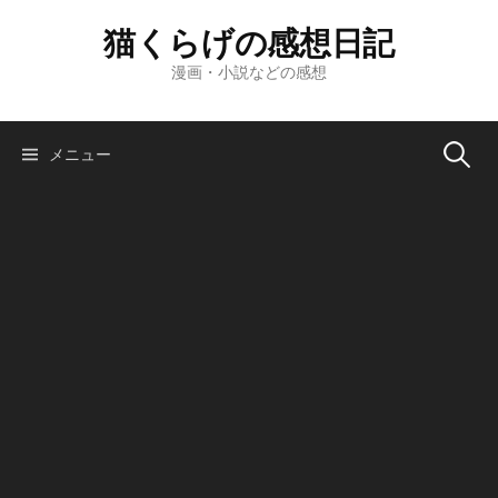
コ
猫くらげの感想日記
ン
テ
漫画・小説などの感想
ン
ツ
へ
検
メニュー
ス
キ
索:
ッ
プ