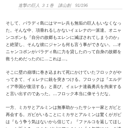
進撃の巨人 ３１巻 諌山創 91/196
そして、パラディ島にはマーレ兵も無垢の巨人もいなくなっ
た。そんな中、項垂れるしかないイェレナの一派達。オニャ
ンコポンも『自分の故郷もエレンに滅ぼされてしまうのか』
と絶望し、そんな彼にジャンも何も言う事ができない。…オ
ニャンコポンがパラディ島に力を貸したのって自身の故郷を
救うためだったのに…これは…。
そこに壁の崩壊に巻き込まれて死にかけていたフロックがや
ってきて、イェレナに銃を突きつける。フロックは『エルデ
ィア帝国が復活する』と喜び、イェレナ達義勇兵を拘束する
と言い出すのであった。…フロック本当に偉そうだな。
一方、ミカサとアルミンは無事助かったサシャ一家とガビと
再会する。ガビがいることにミカサとアルミンは驚くがガビ
は『もう争う気はないから信じて』『ファルコを返してほし