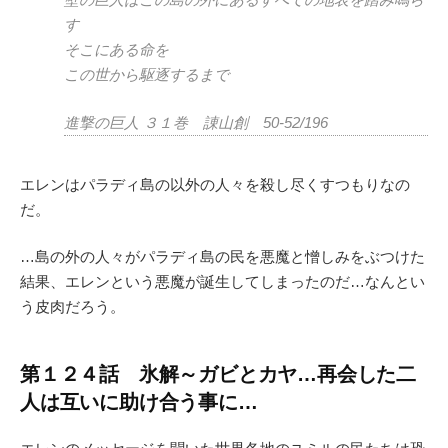
す
そこにある命を
この世から駆逐するまで
進撃の巨人 ３１巻 諌山創 50-52/196
エレンはパラディ島の以外の人々を殺し尽くすつもりなの
だ。
…島の外の人々がパラディ島の民を悪魔と憎しみをぶつけた
結果、エレンという悪魔が誕生してしまったのだ…なんとい
う皮肉だろう。
第１２４話 氷解～ガビとカヤ…再会した二
人は互いに助け合う事に…