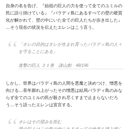
自身の名を告げ、『始祖の巨人の力を使って全てのユミルの
民に語り掛けている』『パラディ島にあるすべての壁の硬質
化が解かれて、壁の中にいた全ての巨人たちが歩き出した』
…そう現在の状況を伝えたエレンはこう言う。
「オレの目的はオレが生まれ育ったパラディ島の人々
を守ることにある」
進撃の巨人 ３１巻 諌山創 48/196
しかし、世界はパラディ島の人間を悪魔と決めつけ、憎悪を
向ける…長年膨れ上がったその憎悪は結局パラディ島のみな
らず全てのユミルの民が殺され尽くすまで止まらないだろ
う…そう語ったエレンは宣言する。
オレはその望みを拒む
壁の巨人はこの島の外にあるすべての地表を踏み鳴ら