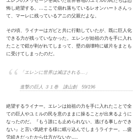
エレンのメッセージを聞いた世界各地のユミルの民たちは恐
怖し絶望する。…ここで崩れ落ちているレオンハートさんっ
て、マーレに残っているアニの父親だよな。
その頃、ライナーはガビと共に行動していたが、既に巨人化
できる力が残っていなかった。エレンが始祖の力を手に入れ
たことで鎧が剥がれてしまって、壁の崩壊時に破片をまとも
に受けてしまったのだ。
「エレンに世界は滅ぼされる…」
進撃の巨人 ３１巻 諌山創 59/196
絶望するライナー。エレンは始祖の力を手に入れたことで全
ての巨人やユミルの民を意のままに操ることが出来るように
なったのだ。『もう誰にも止められない、逃げる事しかでき
ない』と言い気絶する様に眠り込んでしまうライナー。…疲
労続きだったから仕方がないか…。