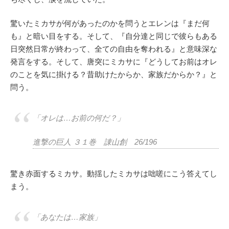
驚いたミカサが何があったのかを問うとエレンは『まだ何
も』と暗い目をする。そして、『自分達と同じで彼らもある
日突然日常が終わって、全ての自由を奪われる』と意味深な
発言をする。そして、唐突にミカサに『どうしてお前はオレ
のことを気に掛ける？昔助けたからか、家族だからか？』と
問う。
「オレは…お前の何だ？」
進撃の巨人 ３１巻 諌山創 26/196
驚き赤面するミカサ。動揺したミカサは咄嗟にこう答えてし
まう。
「あなたは…家族」