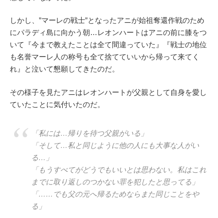
しかし、”マーレの戦士”となったアニが始祖奪還作戦のため
にパラディ島に向かう朝…レオンハートはアニの前に膝をつ
いて『今まで教えたことは全て間違っていた』『戦士の地位
も名誉マーレ人の称号も全て捨てていいから帰って来てく
れ』と泣いて懇願してきたのだ。
その様子を見たアニはレオンハートが父親として自身を愛し
ていたことに気付いたのだ。
「私には…帰りを待つ父親がいる」
「そして…私と同じように他の人にも大事な人がい
る…」
「もうすべてがどうでもいいとは思わない。私はこれ
までに取り返しのつかない罪を犯したと思ってる」
「……でも父の元へ帰るためならまた同じことをや
る」