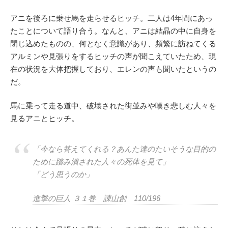
アニを後ろに乗せ馬を走らせるヒッチ。二人は4年間にあっ
たことについて語り合う。なんと、アニは結晶の中に自身を
閉じ込めたものの、何となく意識があり、頻繁に訪ねてくる
アルミンや見張りをするヒッチの声が聞こえていたため、現
在の状況を大体把握しており、エレンの声も聞いたというの
だ。
馬に乗って走る道中、破壊された街並みや嘆き悲しむ人々を
見るアニとヒッチ。
「今なら答えてくれる？あんた達のたいそうな目的の
ために踏み潰された人々の死体を見て」
「どう思うのか」
進撃の巨人 ３１巻 諌山創 110/196