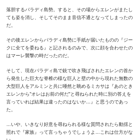
落胆するパラディ島勢。すると、その場からエレンがまたし
ても姿を消し、そしてそのまま音信不通となってしまったの
だ。
その後エレンからパラディ島勢に手紙が届いたものの『ジー
クに全てを委ねる』と記されるのみで、次に顔を合わせたの
はマーレ襲撃の時だったのだ。
そして、現在パラディ島で銃で吹き飛ばされたエレンの首か
ら発生した巨大な脊椎の様な巨人と壁の中から現れた無数の
大型巨人をアルミンと共に唖然と眺めるミカサは『あのとき
エレンから”オレはお前の何だ”と尋ねられた時に別の答えを
言っていれば結果は違ったのはないか…』と思うのであっ
た。
…いや、いきなり好意を尋ねられる様な質問されたら動揺と
照れで『家族』って言っちゃうでしょうよ…これは仕方がな
い。