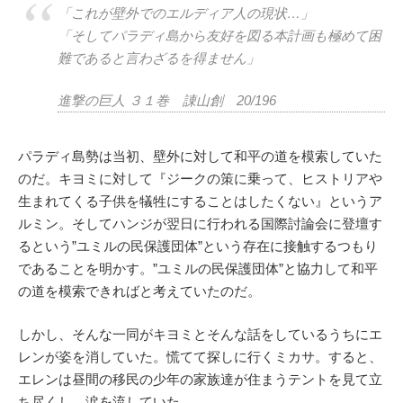
「これが壁外でのエルディア人の現状…」
「そしてパラディ島から友好を図る本計画も極めて困
難であると言わざるを得ません」
進撃の巨人 ３１巻 諌山創 20/196
パラディ島勢は当初、壁外に対して和平の道を模索していた
のだ。キヨミに対して『ジークの策に乗って、ヒストリアや
生まれてくる子供を犠牲にすることはしたくない』というア
ルミン。そしてハンジが翌日に行われる国際討論会に登壇す
るという”ユミルの民保護団体”という存在に接触するつもり
であることを明かす。”ユミルの民保護団体”と協力して和平
の道を模索できればと考えていたのだ。
しかし、そんな一同がキヨミとそんな話をしているうちにエ
レンが姿を消していた。慌てて探しに行くミカサ。すると、
エレンは昼間の移民の少年の家族達が住まうテントを見て立
ち尽くし、涙を流していた。