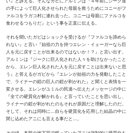
い』と訴える。そんなガビにアルミンは『４年前にジーク達
の手によって巨人化させられた母親を救うためにコニーがフ
ァルコをラガコ村に連れ去った。コニーは母親にファルコを
食わせるつもりだ』という事を正直に伝える。
それを聞いたガビはショックを受けるが『ファルコを諦めら
れない』と言い『始祖の力を持つエレン・イェーガーなら巨
人を元に戻すことが出来るのではないか！？』と言い出す。
アルミンは『ジークに巨人化された人々を助けなかったこと
から、エレン巨人化された人を元に戻すことは出来ないと思
う』と答えるがガビから『エレンが始祖の力を発動したこと
で、ライナーの鎧の巨人の鎧が剥がれた』と聞くと表情を一
変させる。エレンがユミルの民達へ伝えたメッセージの中に
『全ての硬質化が解かれる』と言っていたことを思い出し、
ライナーの鎧が剥がれたのもそれが原因だと理解したのだ。
そして、それは同時に…自らを硬質化を応用した結晶の中に
閉じ込めたアニにも言える事だと…。
その頃、本部の地下室で眠っていたアニは強制的に硬質化を