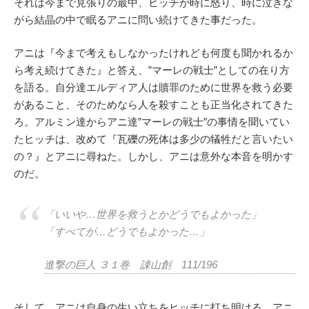
それは今まで見張りの最中、ヒッチが時に怒り、時に泣きな
がら結晶の中で眠るアニに問い続けてきた事だった。
アニは『今まで考えもしなかったけれども何度も聞かれるか
ら考え続けてきた』と答え、”マーレの戦士”としての在り方
を語る。自分達エルディア人は贖罪のために世界を救う必要
があること、そのためなら人を殺すことも正当化されてきた
ろ。アルミン達からアニ達”マーレの戦士”の事情を聞いてい
たヒッチは、改めて『瓦礫の死体は多少の犠牲だと言いたい
の？』とアニに尋ねた。しかし、アニは意外な本音を明かす
のだ。
「いいや…世界を救うとかどうでもよかった」
「すべてが…どうでもよかった…」
進撃の巨人 ３１巻 諌山創 111/196
そして、アニは自身の生い立ちをヒッチに打ち明ける。アニ