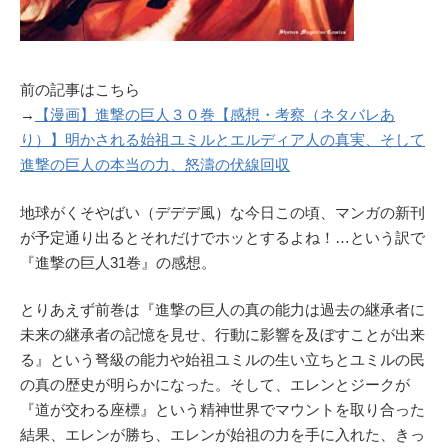
前の記事はこちら
→
【漫画】進撃の巨人３０巻【感想・考察（ネタバレあ
り）】明かされる始祖ユミルとエルディア人の真実、そして
進撃の巨人の本当の力、怒濤の伏線回収
地球がくそやばい（デデデ風）な今日この頃、マンガの新刊
が予定通り出るとそれだけでホッとするよね！…という訳で
『進撃の巨人31巻』の感想。
とりあえず前巻は『進撃の巨人の真の能力は過去の継承者に
未来の継承者の記憶を見せ、行動に影響を及ぼすことが出来
る』という弩級の能力や始祖ユミルの生い立ちとユミルの民
の真の歴史が明らかになった。そして、エレンとジークが
『道が交わる座標』という精神世界でマウントを取り合った
結果、エレンが勝ち、エレンが始祖の力を手に入れた、きっ