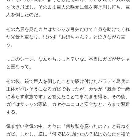
を吹き飛ばし、そのまま巨人の喉元に銃を突き刺し打ち、巨
人を倒したのだ。
その光景を見たカヤはサシャが弓矢だけで自身を助けてくれ
た光景と重なり、思わず『お姉ちゃん？』と泣きながら言
う。
…このシーン、なんかちょっと辛いな。本当にガビがサシャ
と重なって。
その後、銃で巨人を倒したことで駆け付けたパラディ島兵に
正体がバレそうになるガビであったが、カヤが『厩舎で一緒
に暮らす家族です』と答えたことで事なきを得る。その後、
ガビはサシャの家族、カヤやニコロと安全なところまで避難
する。
気まずい空気の中、カヤに『何故私を庇ったの？』と尋ねる
ガビ。しかし、逆に『何で私を助けたの？私はあなたを殺そ