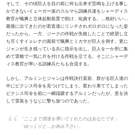
そして、その頃巨人を目の前に何も出来ず悲鳴を上げる事し
かできないイェーガー派のスルマら訓練兵達をシャーディス
教官が颯爽と立体起動装置で助け、叱責する。…格好いい…
最後に出てきたのが若造達にリンチされボロボロになった姿
だったから。一方、ジークの作戦が失敗したことで絶望し立
ち尽くすイェレナの面前で颯爽とミカサが巨人を倒す。更に
ジャンが生き残っている兵に指示を出し、巨人を一か所に集
めて雷槍で一気に片を付ける作戦を立てる。そこにシャーデ
ィス教官が率いる訓練兵たちも合流する。
しかし、アルミンとジャンは作戦決行直前、群がる巨人達の
中にピクシス司令を見つけてしまう。変わり果ててしまった
ピクシス司令を前に一瞬躊躇するアルミンだったが、意を決
して雷装をうなじに撃ち放つのであった。
「ここまで僕達を導いてくれたのはあなたです」
「ゆっくりと…お休み下さい」