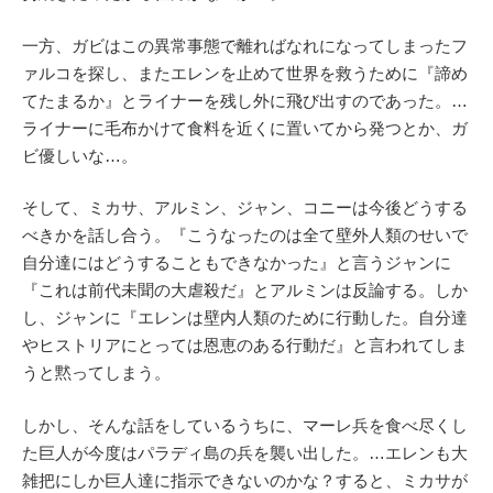
一方、ガビはこの異常事態で離ればなれになってしまったフ
ァルコを探し、またエレンを止めて世界を救うために『諦め
てたまるか』とライナーを残し外に飛び出すのであった。…
ライナーに毛布かけて食料を近くに置いてから発つとか、ガ
ビ優しいな…。
そして、ミカサ、アルミン、ジャン、コニーは今後どうする
べきかを話し合う。『こうなったのは全て壁外人類のせいで
自分達にはどうすることもできなかった』と言うジャンに
『これは前代未聞の大虐殺だ』とアルミンは反論する。しか
し、ジャンに『エレンは壁内人類のために行動した。自分達
やヒストリアにとっては恩恵のある行動だ』と言われてしま
うと黙ってしまう。
しかし、そんな話をしているうちに、マーレ兵を食べ尽くし
た巨人が今度はパラディ島の兵を襲い出した。…エレンも大
雑把にしか巨人達に指示できないのかな？すると、ミカサが