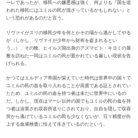
ーレであったが、移民への嫌悪感は強く、何よりも『国を追
われた移民にはユミルの民が混ざっているかもしれない』と
いう恐れがあるのだと言う。
リヴァイがスリの移民少年を何とかその場から逃がしてやる
が（しかし、リヴァイが少年から財布を盗まれるとい
う…）、その晩、ヒイルズ国出身のアズマビト・キヨミの屋
敷を訪ねた一同はユミルの民が置かれている厳しい現状を告
げられる。
かつてはエルディア帝国が栄えていた時代は世界中の国々で
ユミルの民の血を取り入れることが高貴である証とされてい
たため、ユミルの民の血を持つ者は未だに世界中にいるの
だ。しかし、現在はマーレ以外の国でもユミルの民の血を持
つ者は迫害され収容所送りにされており、出自を隠して収容
所から逃げているユミルの民も少なくないが、日々精度が向
上する血液検査に怯えて生きているのだという。