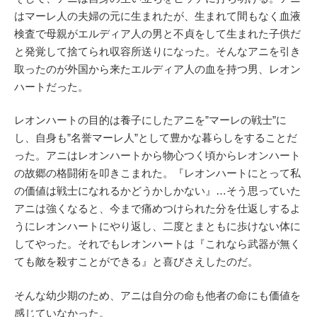
はマーレ人の夫婦の元に生まれたが、生まれて間もなく血液
検査で母親がエルディア人の男と不貞をして生まれた子供だ
と発覚して捨てられ収容所送りになった。そんなアニを引き
取ったのが外国から来たエルディア人の血を持つ男、レオン
ハートだった。
レオンハートの目的は養子にしたアニを”マーレの戦士”に
し、自身も”名誉マーレ人”として豊かな暮らしをすることだ
った。アニはレオンハートから物心つく頃からレオンハート
の故郷の格闘術を叩きこまれた。『レオンハートにとって私
の価値は戦士になれるかどうかしかない』…そう思っていた
アニは強くなると、今まで痛めつけられた分を仕返しするよ
うにレオンハートにやり返し、二度とまともに歩けない体に
してやった。それでもレオンハートは『これなら武器が無く
ても敵を殺すことができる』と喜びさえしたのだ。
そんな幼少期のため、アニは自分の命も他者の命にも価値を
感じていなかった。