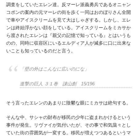
調査をしていたエレン達。反マーレ派義勇兵であるオニャン
コポンの案内の元マーレの街を歩く一同はおのぼりさん全開
で車やアイスクリームを見て大はしゃぎする。しかし、エレ
ンは終始浮かない顔をしている。アイスクリームをミカサか
ら渡されたエレンは『親父の記憶で知っている』とはいうも
のの、同時に収容区にいるエルディア人が滅多に口に出来な
いことも知っているのだと言う。
「壁の外はこんなに広いのにな」
進撃の巨人 ３１巻 諌山創 15/196
そう言ったエレンのあまりに陰鬱な眼にミカサは絶句する。
そんな中、サシャの財布が移民の少年に盗まれかけるという
事件が発生。リヴァイが気付いたが、その事で和気藹々とし
ていた街の雰囲気が一変する。移民が増えつつあるというマ