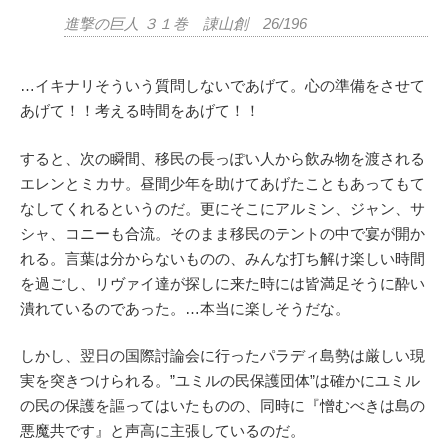
進撃の巨人 ３１巻 諌山創 26/196
…イキナリそういう質問しないであげて。心の準備をさせて
あげて！！考える時間をあげて！！
すると、次の瞬間、移民の長っぽい人から飲み物を渡される
エレンとミカサ。昼間少年を助けてあげたこともあってもて
なしてくれるというのだ。更にそこにアルミン、ジャン、サ
シャ、コニーも合流。そのまま移民のテントの中で宴が開か
れる。言葉は分からないものの、みんな打ち解け楽しい時間
を過ごし、リヴァイ達が探しに来た時には皆満足そうに酔い
潰れているのであった。…本当に楽しそうだな。
しかし、翌日の国際討論会に行ったパラディ島勢は厳しい現
実を突きつけられる。”ユミルの民保護団体”は確かにユミル
の民の保護を謳ってはいたものの、同時に『憎むべきは島の
悪魔共です』と声高に主張しているのだ。