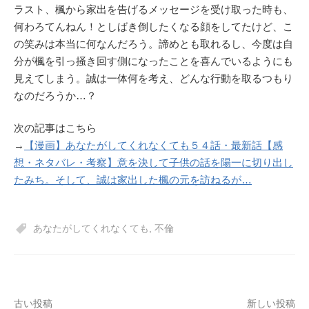
ラスト、楓から家出を告げるメッセージを受け取った時も、
何わろてんねん！としばき倒したくなる顔をしてたけど、こ
の笑みは本当に何なんだろう。諦めとも取れるし、今度は自
分が楓を引っ掻き回す側になったことを喜んでいるようにも
見えてしまう。誠は一体何を考え、どんな行動を取るつもり
なのだろうか…？
次の記事はこちら
→
【漫画】あなたがしてくれなくても５４話・最新話【感
想・ネタバレ・考察】意を決して子供の話を陽一に切り出し
たみち。そして、誠は家出した楓の元を訪ねるが…
あなたがしてくれなくても
,
不倫
投
古い投稿
新しい投稿