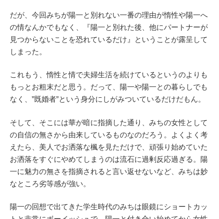
だが、今回みちが陽一と別れない一番の理由が惰性や陽一へ
の情なんかでもなく、『陽一と別れた後、他にパートナーが
見つからないことを恐れているだけ』ということが露呈して
しまった。
これもう、惰性と情で夫婦生活を続けているというのよりも
もっとお粗末だと思う。だって、陽一や陽一との暮らしでも
なく、”既婚者”という身分にしがみついているだけだもん。
そして、そこには華が暗に指摘した通り、みちの女性として
の自信の無さから由来しているものなのだろう。よくよく考
えたら、美人でお洒落な楓を見ただけで、頑張り始めていた
お洒落をすぐにやめてしまうのは流石に過剰反応過ぎる。陽
一に魅力の無さを指摘されると言い返せないなど、みちは妙
なところ劣等感が強い。
陽一の回想で出てきた学生時代のみちは眼鏡にショートカッ
トと非常にボーイッシュで、陽一と付き合い始めてから女性