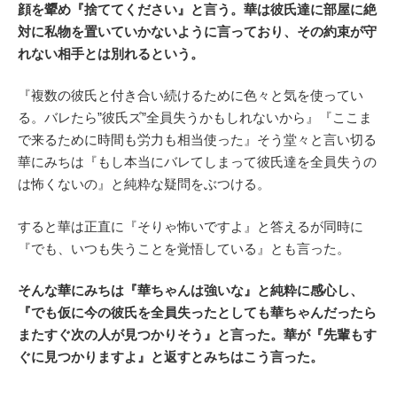
顔を顰め『捨ててください』と言う。華は彼氏達に部屋に絶
対に私物を置いていかないように言っており、その約束が守
れない相手とは別れるという。
『複数の彼氏と付き合い続けるために色々と気を使ってい
る。バレたら”彼氏ズ”全員失うかもしれないから』『ここま
で来るために時間も労力も相当使った』そう堂々と言い切る
華にみちは『もし本当にバレてしまって彼氏達を全員失うの
は怖くないの』と純粋な疑問をぶつける。
すると華は正直に『そりゃ怖いですよ』と答えるが同時に
『でも、いつも失うことを覚悟している』とも言った。
そんな華にみちは『華ちゃんは強いな』と純粋に感心し、
『でも仮に今の彼氏を全員失ったとしても華ちゃんだったら
またすぐ次の人が見つかりそう』と言った。華が『先輩もす
ぐに見つかりますよ』と返すとみちはこう言った。