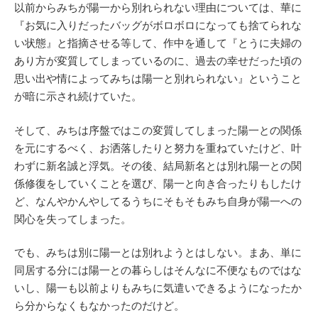
以前からみちが陽一から別れられない理由については、華に
『お気に入りだったバッグがボロボロになっても捨てられな
い状態』と指摘させる等して、作中を通して『とうに夫婦の
あり方が変質してしまっているのに、過去の幸せだった頃の
思い出や情によってみちは陽一と別れられない』ということ
が暗に示され続けていた。
そして、みちは序盤ではこの変質してしまった陽一との関係
を元にするべく、お洒落したりと努力を重ねていたけど、叶
わずに新名誠と浮気。その後、結局新名とは別れ陽一との関
係修復をしていくことを選び、陽一と向き合ったりもしたけ
ど、なんやかんやしてるうちにそもそもみち自身が陽一への
関心を失ってしまった。
でも、みちは別に陽一とは別れようとはしない。まあ、単に
同居する分には陽一との暮らしはそんなに不便なものではな
いし、陽一も以前よりもみちに気遣いできるようになったか
ら分からなくもなかったのだけど。