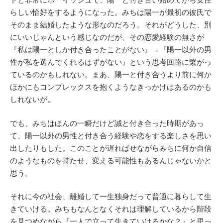
らしい恰好をするようになった。みちは陽一が最初の彼氏で
そのまま結婚したような形なのだろう。それがどうした、別
にいいじゃんという感じなのだが、その恋愛経験の無さが
『私は陽一としか付き合ったことがない』→『陽一以外の男
性が私を選んでくれるはずがない』という思考回路に繋がっ
ているのかもしれない。まあ、陽一と付き合うより前に何か
ほかにもコンプレックスを抱くようなきっかけはあるのかも
しれないが。
でも、みちはほんの一瞬だけど誠と付き合った時期があっ
て、陽一以外の男性と付き合う経験や恋をする楽しさを思い
出したりもした。このことが遅ればせながらみちに何か自信
のようなものを持たせ、変える可能性もあるんじゃないかと
思う。
それに今の社会、離婚して一生独身だって普通に暮らして生
きていける。みちもなんとなくそれは理解しているから階段
を見つめながら『一人で立って生きていけるかな？』と思っ