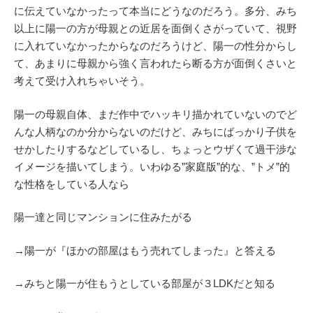
に伝えていなかったって本当にどうなのだろう。多分、みち
以上に陽一の方が母親との近居を面倒くさがっていて、視野
に入れていなかったからなのだろうけど、陽一の性分からし
て、あまりに母親から強く言われたら断る方が面倒くさいと
考えて受け入れちゃいそう。
陽一の母親自体、まだ作中でハッキリ描かれていないのでど
んな人柄なのか分からないのだけど、みちにばっかり子供を
せかしたりするなどしているし、ちょっとウザくて過干渉な
イメージを描いてしまう。いわゆる”家庭版”的な、”トメ”的
な性格をしている人なら
陽一達と同じマンションに住みたがる
→陽一が『ほかの部屋はもう売れてしまった』と答える
→みちと陽一が住もうとしている部屋が３LDKだと知る