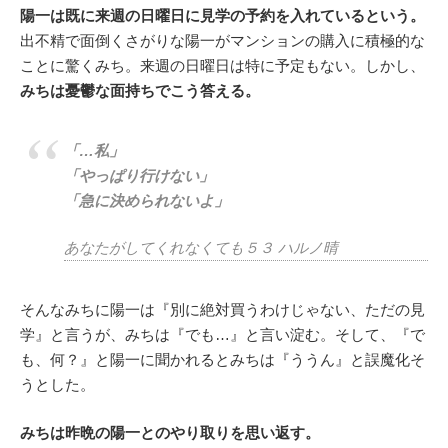
陽一は既に来週の日曜日に見学の予約を入れているという。
出不精で面倒くさがりな陽一がマンションの購入に積極的な
ことに驚くみち。来週の日曜日は特に予定もない。しかし、
みちは憂鬱な面持ちでこう答える。
「…私」
「やっぱり行けない」
「急に決められないよ」
あなたがしてくれなくても５３ ハルノ晴
そんなみちに陽一は『別に絶対買うわけじゃない、ただの見
学』と言うが、みちは『でも…』と言い淀む。そして、『で
も、何？』と陽一に聞かれるとみちは『ううん』と誤魔化そ
うとした。
みちは昨晩の陽一とのやり取りを思い返す。