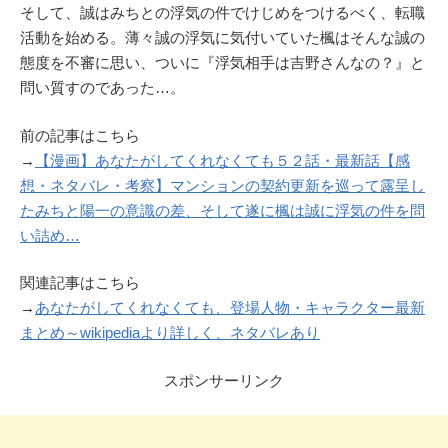
そして、誠はみちとの浮気の件でけじめをつけるべく、転職
活動を始める。薄々誠の浮気に気付いていた楓はそんな誠の
態度を不審に思い、ついに『浮気相手は吉野さんなの？』と
問い質すのであった…。
前の記事はこちら
→
【漫画】あなたがしてくれなくても５２話・最新話【感
想・ネタバレ・考察】マンションの契約更新を巡って露呈し
たみちと陽一の意識の差、そして遂に楓は誠に浮気の件を問
い詰め…
関連記事はこちら
→
あなたがしてくれなくても、登場人物・キャラクター最新
まとめ～wikipediaより詳しく、ネタバレあり
スポンサーリンク