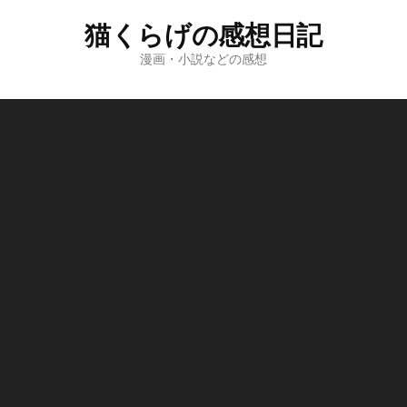
コ
猫くらげの感想日記
ン
テ
漫画・小説などの感想
ン
ツ
へ
ス
キ
ッ
プ