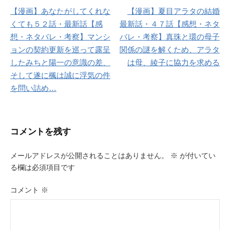
【漫画】あなたがしてくれな
【漫画】夏目アラタの結婚
稿
くても５２話・最新話【感
最新話・４７話【感想・ネタ
ナ
想・ネタバレ・考察】マンシ
バレ・考察】真珠と環の母子
ョンの契約更新を巡って露呈
関係の謎を解くため、アラタ
ビ
したみちと陽一の意識の差、
は母、綾子に協力を求める
ゲ
そして遂に楓は誠に浮気の件
を問い詰め…
ー
シ
ョ
コメントを残す
ン
メールアドレスが公開されることはありません。
※
が付いてい
る欄は必須項目です
コメント
※