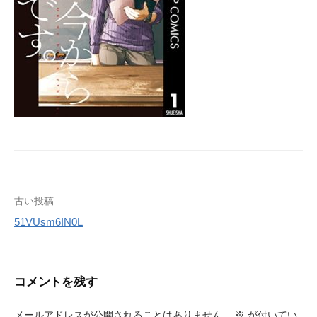
投
古い投稿
51VUsm6IN0L
稿
ナ
ビ
コメントを残す
ゲ
メールアドレスが公開されることはありません。
※
が付いてい