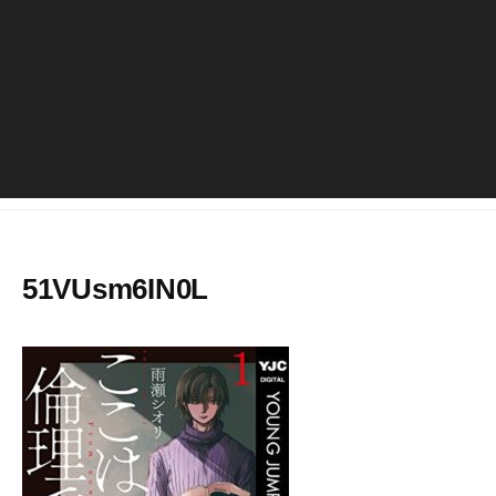
51VUsm6IN0L