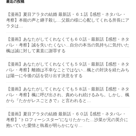
最近の投稿
【漫画】夏目アラタの結婚 最新話・６１話【感想・ネタバレ・
考察】本能の声と継子殺し…父親の様に心配してくれる所長にア
ラタは…
【漫画】あなたがしてくれなくても６０話・最新話【感想・ネタ
バレ・考察】誠を失いたくない…自分の本当の気持ちに気付いた
楓は誠に対して素直に謝罪する
【漫画】あなたがしてくれなくても５９話・最新話【感想・ネタ
バレ・考察】離婚は不幸なことではない…楓との対決を経たみち
は陽一に今後の話を切り出す決意をする
【漫画】あなたがしてくれなくても５８話・最新話【感想・ネタ
バレ・考察】楓に呼び出され、責められ続けるみち。しかし、楓
から『たかがレスごときで』と言われると…
【漫画】夏目アラタの結婚 最新話・６０話【感想・ネタバレ・
考察】”トロフィーシスター”になりたかった…沙菜が兄の英介に
抱いていた愛情と執着が明らかになり…