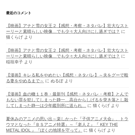
最近のコメント
【映画】アナと雪の女王２【感想・考察・ネタバレ】壮大なスト
ーリーと素晴らしい映像…でも少々大人向けにし過ぎでは？
に
猫くらげ
より
【映画】アナと雪の女王２【感想・考察・ネタバレ】壮大なスト
ーリーと素晴らしい映像…でも少々大人向けにし過ぎでは？
に
稲垣幸子
より
【漫画】キレる私をやめたい【感想・ネタバレ】～夫をグーで殴
る妻をやめるまで～
に
ぬるぽ
より
【漫画】血の轍１１巻・最新刊【感想・ネタバレ・考察】とんで
もない罪を犯してしまった静一…高台からしげるを突き落とし殺
してしまった静一は少年鑑別所に送られ…
に
猫くらげ
より
夏休みのアニメの思い出～楽しかった『子供アニメ大会』、トラ
ウマとなった『ＢＳアニメ特選』～『老人Ｚ』『 KEY THE
METAL IDOL 』『ぼくの地球を守って』
に
猫くらげ
より