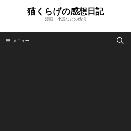
コ
猫くらげの感想日記
ン
テ
漫画・小説などの感想
ン
ツ
へ
検
メニュー
ス
キ
索:
ッ
プ