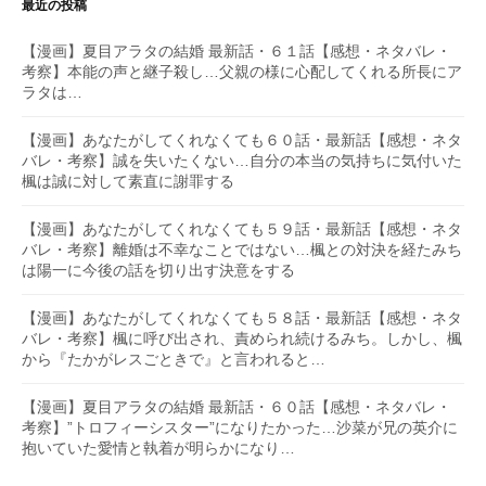
最近の投稿
【漫画】夏目アラタの結婚 最新話・６１話【感想・ネタバレ・
考察】本能の声と継子殺し…父親の様に心配してくれる所長にア
ラタは…
【漫画】あなたがしてくれなくても６０話・最新話【感想・ネタ
バレ・考察】誠を失いたくない…自分の本当の気持ちに気付いた
楓は誠に対して素直に謝罪する
【漫画】あなたがしてくれなくても５９話・最新話【感想・ネタ
バレ・考察】離婚は不幸なことではない…楓との対決を経たみち
は陽一に今後の話を切り出す決意をする
【漫画】あなたがしてくれなくても５８話・最新話【感想・ネタ
バレ・考察】楓に呼び出され、責められ続けるみち。しかし、楓
から『たかがレスごときで』と言われると…
【漫画】夏目アラタの結婚 最新話・６０話【感想・ネタバレ・
考察】”トロフィーシスター”になりたかった…沙菜が兄の英介に
抱いていた愛情と執着が明らかになり…