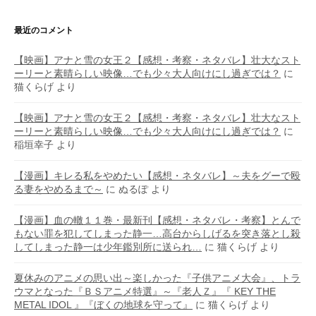
最近のコメント
【映画】アナと雪の女王２【感想・考察・ネタバレ】壮大なスト
ーリーと素晴らしい映像…でも少々大人向けにし過ぎでは？
に
猫くらげ
より
【映画】アナと雪の女王２【感想・考察・ネタバレ】壮大なスト
ーリーと素晴らしい映像…でも少々大人向けにし過ぎでは？
に
稲垣幸子
より
【漫画】キレる私をやめたい【感想・ネタバレ】～夫をグーで殴
る妻をやめるまで～
に
ぬるぽ
より
【漫画】血の轍１１巻・最新刊【感想・ネタバレ・考察】とんで
もない罪を犯してしまった静一…高台からしげるを突き落とし殺
してしまった静一は少年鑑別所に送られ…
に
猫くらげ
より
夏休みのアニメの思い出～楽しかった『子供アニメ大会』、トラ
ウマとなった『ＢＳアニメ特選』～『老人Ｚ』『 KEY THE
METAL IDOL 』『ぼくの地球を守って』
に
猫くらげ
より