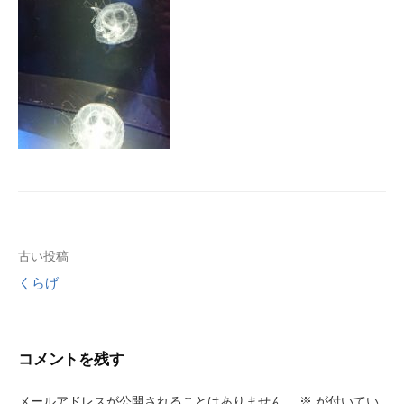
投
古い投稿
くらげ
稿
ナ
ビ
コメントを残す
ゲ
メールアドレスが公開されることはありません。
※
が付いてい