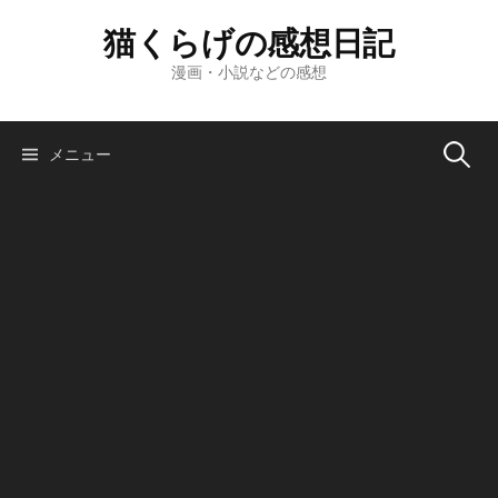
コ
猫くらげの感想日記
ン
テ
漫画・小説などの感想
ン
ツ
へ
検
メニュー
ス
キ
索:
ッ
プ