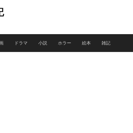
記
画
ドラマ
小説
ホラー
絵本
雑記