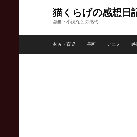
コ
猫くらげの感想日
ン
テ
漫画・小説などの感想
ン
ツ
家族・育児
漫画
アニメ
映
へ
ス
キ
ッ
プ