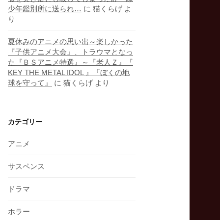
少年鑑別所に送られ…
に
猫くらげ
よ
り
夏休みのアニメの思い出～楽しかった
『子供アニメ大会』、トラウマとなっ
た『ＢＳアニメ特選』～『老人Ｚ』『
KEY THE METAL IDOL 』『ぼくの地
球を守って』
に
猫くらげ
より
カテゴリー
アニメ
サスペンス
ドラマ
ホラー