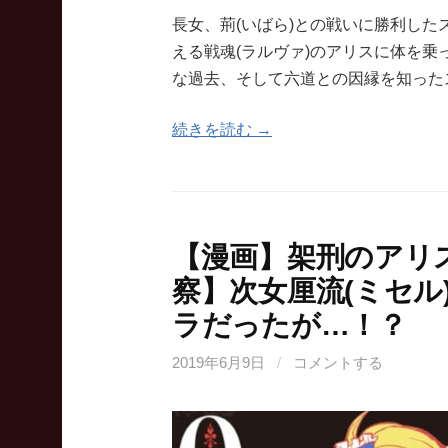
長女、荊(いばら)との戦いに勝利し
える戦魂(ラルヴァ)のアリスに体を
な過去、そして六道との因縁を知った
続きを読む →
【漫画】架刑のアリ
察】次女厘流(ミセル
ラだったが…！？
2019年6月9日
/
コメントする