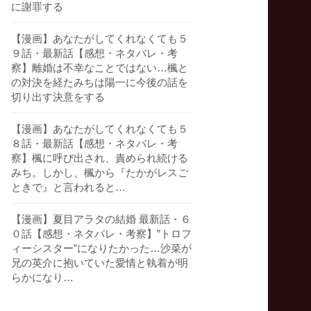
に謝罪する
【漫画】あなたがしてくれなくても５
９話・最新話【感想・ネタバレ・考
察】離婚は不幸なことではない…楓と
の対決を経たみちは陽一に今後の話を
切り出す決意をする
【漫画】あなたがしてくれなくても５
８話・最新話【感想・ネタバレ・考
察】楓に呼び出され、責められ続ける
みち。しかし、楓から『たかがレスご
ときで』と言われると…
【漫画】夏目アラタの結婚 最新話・６
０話【感想・ネタバレ・考察】”トロフ
ィーシスター”になりたかった…沙菜が
兄の英介に抱いていた愛情と執着が明
らかになり…