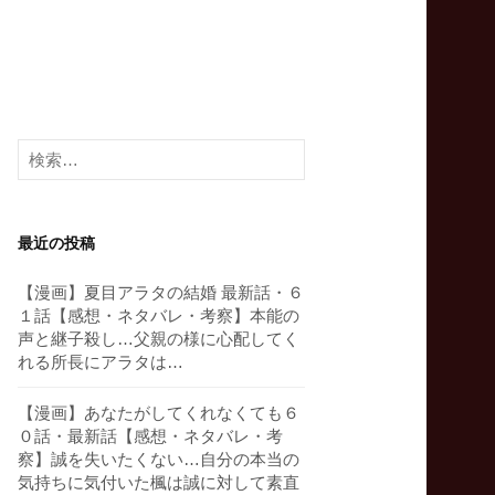
検
索:
最近の投稿
【漫画】夏目アラタの結婚 最新話・６
１話【感想・ネタバレ・考察】本能の
声と継子殺し…父親の様に心配してく
れる所長にアラタは…
【漫画】あなたがしてくれなくても６
０話・最新話【感想・ネタバレ・考
察】誠を失いたくない…自分の本当の
気持ちに気付いた楓は誠に対して素直