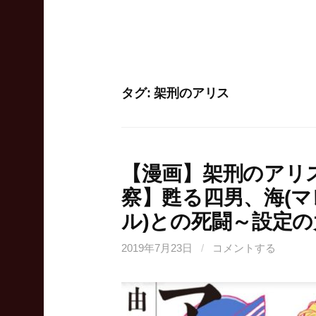
タグ:
架刑のアリス
【漫画】架刑のアリ
察】甦る四男、海(マ
ル)との死闘～設定
2019年7月23日
/
コメントする