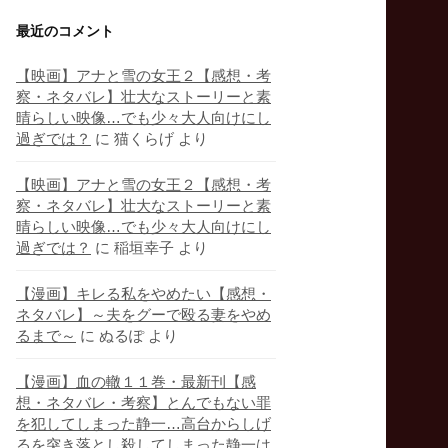
最近のコメント
【映画】アナと雪の女王２【感想・考
察・ネタバレ】壮大なストーリーと素
晴らしい映像…でも少々大人向けにし
過ぎでは？
に
猫くらげ
より
【映画】アナと雪の女王２【感想・考
察・ネタバレ】壮大なストーリーと素
晴らしい映像…でも少々大人向けにし
過ぎでは？
に
稲垣幸子
より
【漫画】キレる私をやめたい【感想・
ネタバレ】～夫をグーで殴る妻をやめ
るまで～
に
ぬるぽ
より
【漫画】血の轍１１巻・最新刊【感
想・ネタバレ・考察】とんでもない罪
を犯してしまった静一…高台からしげ
るを突き落とし殺してしまった静一は