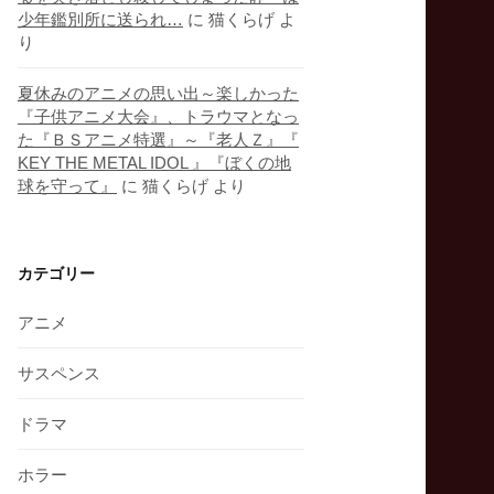
少年鑑別所に送られ…
に
猫くらげ
よ
り
夏休みのアニメの思い出～楽しかった
『子供アニメ大会』、トラウマとなっ
た『ＢＳアニメ特選』～『老人Ｚ』『
KEY THE METAL IDOL 』『ぼくの地
球を守って』
に
猫くらげ
より
カテゴリー
アニメ
サスペンス
ドラマ
ホラー