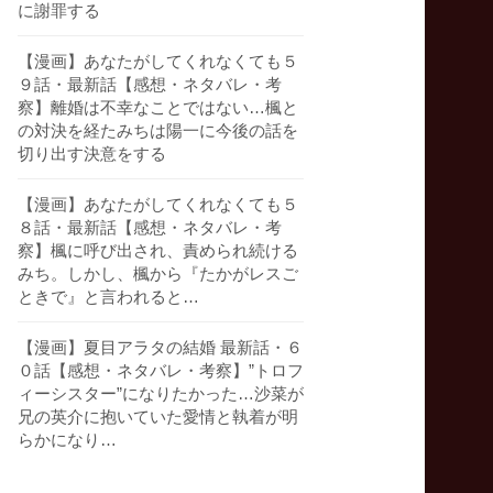
に謝罪する
【漫画】あなたがしてくれなくても５
９話・最新話【感想・ネタバレ・考
察】離婚は不幸なことではない…楓と
の対決を経たみちは陽一に今後の話を
切り出す決意をする
【漫画】あなたがしてくれなくても５
８話・最新話【感想・ネタバレ・考
察】楓に呼び出され、責められ続ける
みち。しかし、楓から『たかがレスご
ときで』と言われると…
【漫画】夏目アラタの結婚 最新話・６
０話【感想・ネタバレ・考察】”トロフ
ィーシスター”になりたかった…沙菜が
兄の英介に抱いていた愛情と執着が明
らかになり…