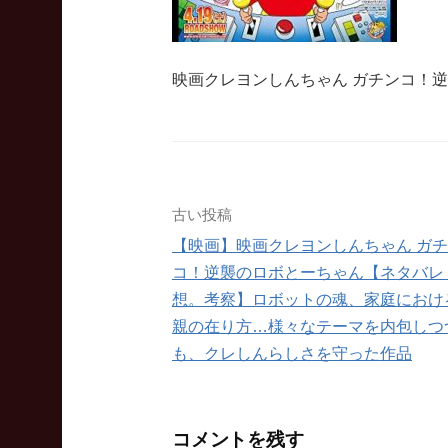
映画クレヨンしんちゃん ガチンコ！
投
古い投稿
【映画】映画クレヨンしんちゃん ガ
稿
コ！逆襲のロボとーちゃん【ネタバレ
ナ
想。考察】ロボットの魂、家庭におけ
親の在り方…様々なテーマを内包しつ
ビ
も、クレしんらしさを守った作品
ゲ
ー
コメントを残す