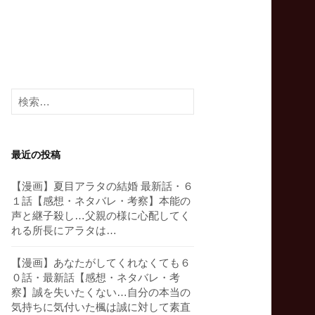
検
索:
最近の投稿
【漫画】夏目アラタの結婚 最新話・６
１話【感想・ネタバレ・考察】本能の
声と継子殺し…父親の様に心配してく
れる所長にアラタは…
【漫画】あなたがしてくれなくても６
０話・最新話【感想・ネタバレ・考
察】誠を失いたくない…自分の本当の
気持ちに気付いた楓は誠に対して素直