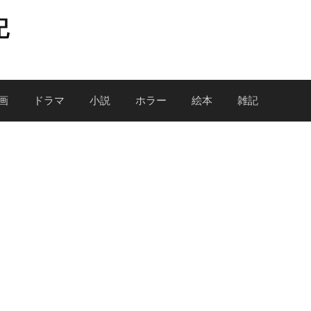
記
画
ドラマ
小説
ホラー
絵本
雑記