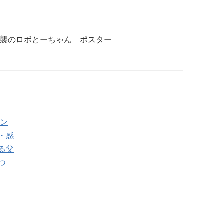
逆襲のロボとーちゃん ポスター
チン
・感
る父
つ