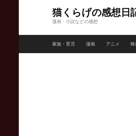
コ
猫くらげの感想日
ン
テ
漫画・小説などの感想
ン
ツ
家族・育児
漫画
アニメ
映
へ
ス
キ
ッ
プ