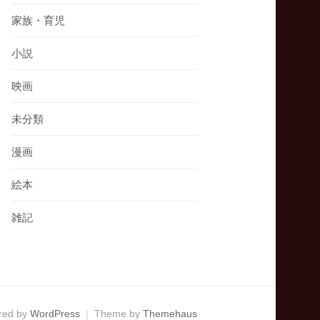
家族・育児
小説
映画
未分類
漫画
絵本
雑記
red by
WordPress
|
Theme by
Themehaus