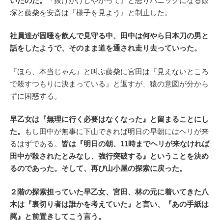
いたのだ。
『抜けがけしやがって』と怒りパニックになる飯
塚と藤柴を安斎は『様子を見よう』と制止した。
社員達が固唾を飲んで見守る中、田中は何やら日本刀の男と
話をしたようで、そのまま道を通され走り去っていった。
『ほら、本当じゃん』と叫ぶ藤柴に宮田は『見えないところ
で殺すつもりに決まっている』と返すが、猿の意図が分から
ずに困惑する。
早乙女は『無理に行く必要はなくなった』と留まることにし
た。
もし田中が無事に下山できれば明日の早朝にはヘリが来
るはずである。
皆は『明日の朝、11時までヘリが来なければ
田中が殺されたとみなし、強行突破する』ということを決め
るのであった。そして、再び山小屋の探索に戻った。
２階の探索担っていた早乙女、宮田、林の元に着いてきた八
木は『裏切り者は誰かを考えていた』と言い、『あの手紙は
罠』と前置きしてこう言う。