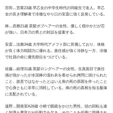
宮田…営業23歳 早乙女の中学生時代の同級生で友人。早乙
女の良き理解者で冷徹なやり口の安斎に強く反発している。
林…庶務21歳 茶髪ボブヘアーの女性。優しく穏やかだが芯
が強い。日本刀の男との対話を提案する。
安斎…法務34歳 大学時代アメフト部に所属しており、体格
が良く体力戦闘力に優れる。責任感が強く冷静な一方、冷徹
で社員の命に優先順位をつけている。
佐藤…経理31歳 黒髪ロングヘアーの女性。生真面目で責任
感が強かったが水泥棒の濡れ衣を着せられ拷問に掛けられた
こと、故意ではなかったとはいえ南の死の原因を作ったこと
で心身ともに非常に消耗している。南の死の真相を知る飯塚
に支配されている。
遠野…開発室A28歳 小柄で眼鏡をかけた男性。頭の回転も速
く知識も豊富だが行動力を欠き、そのことを佐藤に指摘され