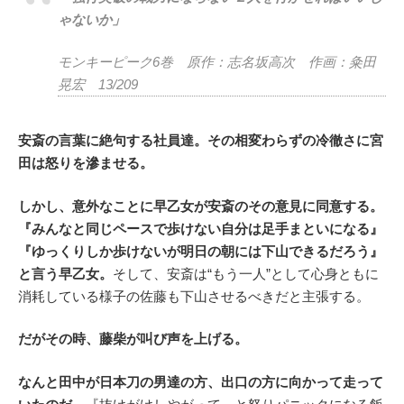
ゃないか」
モンキーピーク6巻 原作：志名坂高次 作画：粂田
晃宏 13/209
安斎の言葉に絶句する社員達。その相変わらずの冷徹さに宮
田は怒りを滲ませる。
しかし、意外なことに早乙女が安斎のその意見に同意する。
『みんなと同じペースで歩けない自分は足手まといになる』
『ゆっくりしか歩けないが明日の朝には下山できるだろう』
と言う早乙女。
そして、安斎は“もう一人”として心身ともに
消耗している様子の佐藤も下山させるべきだと主張する。
だがその時、藤柴が叫び声を上げる。
なんと田中が日本刀の男達の方、出口の方に向かって走って