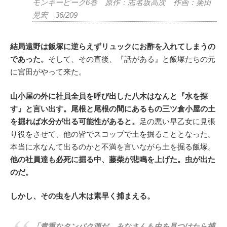
モンキーピーク6巻 原作：志名坂高次 作画：粂田
晃宏 36/209
結局遠野は飯塚に逆らえずリュックにお酢を入れてしまうの
であった。
そして、その直後、『話がある』と飯塚たちの元
に宮田がやって来た。
山小屋の外に社員全員を呼び出した八木はなんと『水を探
す』と言い出す。尾根と尾根の間にあるもの三ツ倉小屋の土
を掘れば水分が出る可能性があると。
足の悪い早乙女に見張
り役をさせて、他の皆でスコップで土を掘ることとなった。
本当に水なんて出るのかと不満を言いながら土を掘る飯塚。
他の社員達も必死に掘る中、藤柴が悲鳴を上げた。虫が出た
のだ。
しかし、その虫を八木は素早く捕まえる。
「貴重なタンパク源だ。みなさんも虫を見つけたら捕