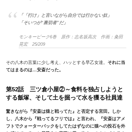
「「行け」と言いながら自分では行かない奴」
「そいつが“裏切者”だ」
モンキーピーク6巻 原作：志名坂高次 作画：粂田
晃宏 25/209
その八木の言葉に少し考え、ハッとする早乙女達。
それに当
てはまるのは…安斎だった。
第52話 三ツ倉小屋②～食料を独占しようと
する飯塚、そして土を掘って水を獲る社員達
驚きながら『安斎は猿と戦ってた』と否定する宮田。しか
し、八木から『戦ってるフリでは』と言われ、『安斎はアメ
フトでクォーターバックをしてたはずなのに猿への投石を外