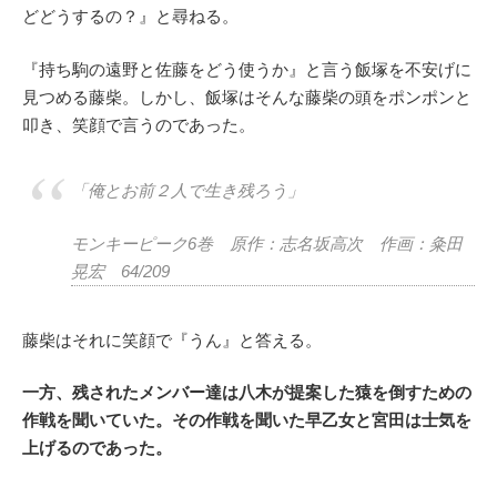
どどうするの？』と尋ねる。
『持ち駒の遠野と佐藤をどう使うか』と言う飯塚を不安げに
見つめる藤柴。しかし、飯塚はそんな藤柴の頭をポンポンと
叩き、笑顔で言うのであった。
「俺とお前２人で生き残ろう」
モンキーピーク6巻 原作：志名坂高次 作画：粂田
晃宏 64/209
藤柴はそれに笑顔で『うん』と答える。
一方、残されたメンバー達は八木が提案した猿を倒すための
作戦を聞いていた。その作戦を聞いた早乙女と宮田は士気を
上げるのであった。