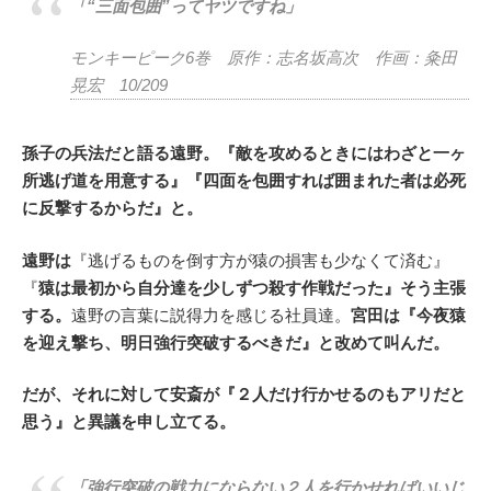
「“三面包囲”ってヤツですね」
モンキーピーク6巻 原作：志名坂高次 作画：粂田
晃宏 10/209
孫子の兵法だと語る遠野。『敵を攻めるときにはわざと一ヶ
所逃げ道を用意する』『四面を包囲すれば囲まれた者は必死
に反撃するからだ』と。
遠野は
『逃げるものを倒す方が猿の損害も少なくて済む』
『
猿は最初から自分達を少しずつ殺す作戦だった』そう主張
する。
遠野の言葉に説得力を感じる社員達。
宮田は『今夜猿
を迎え撃ち、明日強行突破するべきだ』と改めて叫んだ。
だが、それに対して安斎が『２人だけ行かせるのもアリだと
思う』と異議を申し立てる。
「強行突破の戦力にならない２人を行かせればいいじ