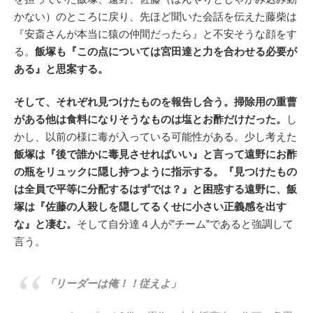
かない）のところに戻り、先ほど聞いた会話を伝えた藤柴は
『安斎さんが本当に猿の仲間だったら』と不安そうな顔をす
る。
飯塚も『この点については宮田達と力を合わせる必要が
ある』と思案する。
そして、それぞれ見つけたものを報告し合う。掃除用の重曹
がある他は食料になりそうなものは塩とお酢だけだった。
し
かし、以前の様に毒が入っている可能性がある。少し考えた
飯塚は『後で誰かに毒見させればいい』と言って遠野にお酢
の瓶をリュックに隠し持つように指示する。『見つけたもの
は全員で平等に分配するはずでは？』と困惑する遠野に、飯
塚は『佐藤の人殺しを隠してるくせに小さい正義感を出す
な』と凄む。
そして自分達４人が”チーム”であると強調して
言う。
「リーダーは俺！！従えよ」