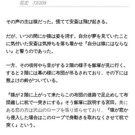
晃宏 72/209
その声の主は猿だった。慌てて安斎は飛び起きる。
だが、いつの間にか猿は姿を消す。自分が夢を見ていたこと
に気付いた安斎は気持ちを落ち着かせ『自分は猿にはならな
い』と誓うのであった。
一方、その頃何やら音がする２階の様子を飯塚が見に行く。
すると２階には幕の様に布団が吊るされており、その下には
熊よけの鈴がついている。
『猿が２階に上がって来たらこの布団の迷路で足止めして布
団越しに杭で一突きにする』そう飯塚に説明する宮田。
奥に
ある窓の方は沢山のロープを張り巡らせており、
『猿が窓か
ら侵入した場合はこのロープで身動きを取れなくさせて杭で
突く』という。