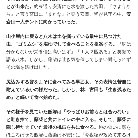
とが出来た。
約束通り安斎にも水を渡した宮田。『さような
ら』と言う宮田に『またな』と笑う安斎。皆が見守る中、
安
斎は一人テントに向かっていった。
山小屋内に戻ると八木は土を掘っている最中に見つけた
虫、”ゴミムシ”を塩ゆでして食べることを提案する。
『味は
分からないが栄養価は高いはず』『１人２匹ある』と笑顔で
語る八木。しかし、藤柴は吐き気を催してしまい耐えられず
その場を逃げ出した。
尻込みする皆をよそに食べてみる早乙女。その表情は苦痛に
耐えているかの様だった。しかし、林、宮田も『生き残るた
め』と続いて食べ始めた。
その様子を見ていた飯塚は『やっぱりお前らとは合わない』
と吐き捨て、藤柴と共にトイレの中に入る。そして、藤柴に
隠し持たせていた最後の桃缶を共に食べる。
桃の匂いに顔を
ほころばせる飯塚に藤柴は不安げに『今夜猿が攻めて来るけ