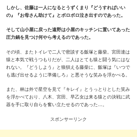
しかし、佐藤は一人になるとうずくまり『どうすればいい
の』『お母さん助けて』とボロボロ泣き出すのであった。
そして山小屋に戻った遠野は小屋のキッチンに置いてあった
圧力鍋を見つけ何やら考えるのであった。
その頃、またトイレで二人で密談する飯塚と藤柴。宮田達は
猿と本気で戦うつもりだが、二人はとても猿と闘う気にはな
れない。『どうしよう』と狼狽える藤柴に、飯塚は『いつで
も逃げ出せるように準備しろ』と悪そうな笑みを浮かべる。
また、林は外で星空を見て『キレイ』とうっとりとした笑み
を浮かべており、八木、宮田、早乙女は来る猿との決戦に武
器を手に取り自らを奮い立たせるのであった…。
スポンサーリンク