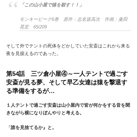
「この山小屋で猿を殺す！！」
モンキーピーク6巻 原作：志名坂高次 作画：粂田
晃宏 65/209
そして外でテントの死体をどかしていた安斎はこれから来る
夜を見据えるのであった。
第54話 三ツ倉小屋④～一人テントで過ごす
安斎が見る夢、そして早乙女達は猿を撃退す
る準備をするが…
１人テントで過ごす安斎は山小屋内で皆が何かをする音を聞
きながら横になりぼんやりと考える。
『
誰を見捨てるか』と。