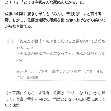
よ！！』『どうせ今夜みんな死ぬんだから』と。
佐藤の剣幕に驚きながらも『みんなで戦えば…』と言う遠
野。しかし、佐藤は遠野の眼鏡を指で掬い上げながら笑いな
がら吐き捨てる。
「あんたが戦う？出来もしないこと言わないでよ坊ち
ゃん……」
「みんなが死んで一人になっても、あんたは何もしな
いよ」
モンキーピーク6巻 原作：志名坂高次 作画：粂田
晃宏 81/209
その言葉に立ち尽くす遠野に佐藤は『一人になりたいから帰
って』と言い背中を向ける。悄然としながら山小屋に戻って
いく遠野。