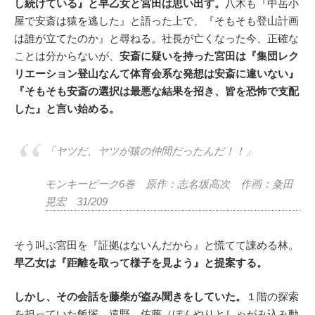
し続けている』と早乙女と宮田は思い出す。
八木も『中岳小
屋で安斎は猿を逃した』と語った上で、『そもそも登山計画
は誰が立てたのか』と尋ねる。社長が亡くなった今、正確な
ことは分からないが、
安斎に疑いを持った宮田は『集団レク
リエーション登山なんて体育会系な発想は安斎に違いない』
『そもそも安斎の選択は最悪な結果を招き、皆を恐怖で支配
した』と言い始める。
「ヤツだ、ヤツが猿の仲間だったんだ！！」
モンキーピーク6巻 原作：志名坂高次 作画：粂田
晃宏 31/209
そう叫ぶ宮田を『証拠はないんだから』と慌てて諌める林。
早乙女は『距離を取って様子を見よう』と提案する。
しかし、その会話を藤柴が盗み聞きをしていた。
１階の探索
を担っていた飯塚、遠野、佐藤（ぼんやりとしゃがみ込み動