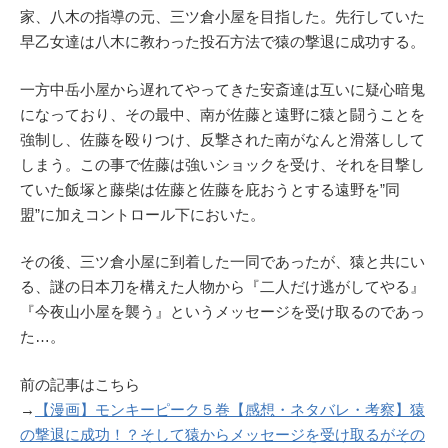
家、八木の指導の元、三ツ倉小屋を目指した。先行していた
早乙女達は八木に教わった投石方法で猿の撃退に成功する。
一方中岳小屋から遅れてやってきた安斎達は互いに疑心暗鬼
になっており、その最中、南が佐藤と遠野に猿と闘うことを
強制し、佐藤を殴りつけ、反撃された南がなんと滑落しして
しまう。この事で佐藤は強いショックを受け、それを目撃し
ていた飯塚と藤柴は佐藤と佐藤を庇おうとする遠野を”同
盟”に加えコントロール下においた。
その後、三ツ倉小屋に到着した一同であったが、猿と共にい
る、謎の日本刀を構えた人物から『二人だけ逃がしてやる』
『今夜山小屋を襲う』というメッセージを受け取るのであっ
た…。
前の記事はこちら
→
【漫画】モンキーピーク５巻【感想・ネタバレ・考察】猿
の撃退に成功！？そして猿からメッセージを受け取るがその