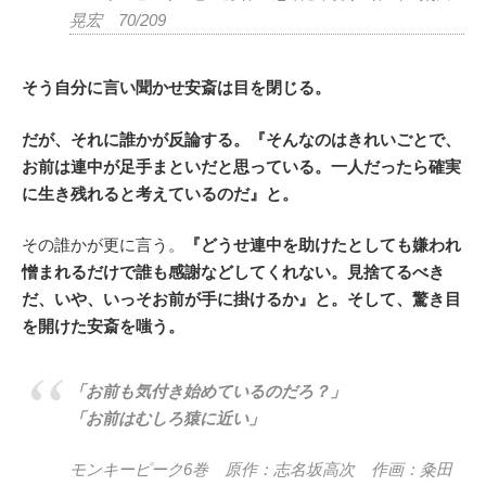
晃宏 70/209
そう自分に言い聞かせ安斎は目を閉じる。
だが、それに誰かが反論する。『そんなのはきれいごとで、
お前は連中が足手まといだと思っている。一人だったら確実
に生き残れると考えているのだ』と。
その誰かが更に言う。
『どうせ連中を助けたとしても嫌われ
憎まれるだけで誰も感謝などしてくれない。見捨てるべき
だ、いや、いっそお前が手に掛けるか』と。そして、驚き目
を開けた安斎を嗤う。
「お前も気付き始めているのだろ？」
「お前はむしろ猿に近い」
モンキーピーク6巻 原作：志名坂高次 作画：粂田