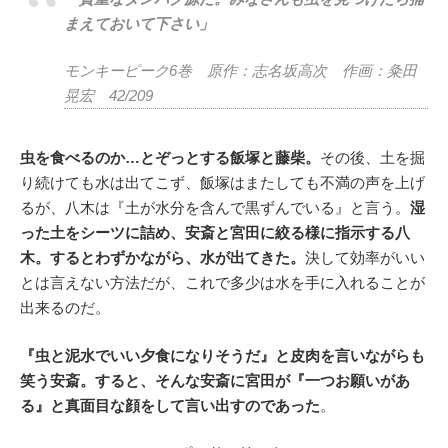
まえておいて下さい」
モンキーピーク6巻 原作：志名坂高次 作画：粂田
晃宏 42/209
虫を食べるのか…とぞっとする飯塚と藤柴。
その後、土を掘
り続けても水は出てこず、飯塚はまたしても不満の声を上げ
るが、八木は『土が水分を含んで黒ずんでいる』と言う。
湿
った土をシーツに詰め、安斎と宮田に絞る様に指示する八
木。するとわずかながら、水が出てきた。
決して効率がいい
とは言えない方法だが、これで多少は水を手に入れることが
出来るのだ。
『虫と泥水でいい夕食になりそうだ』と皮肉を言いながらも
笑う安斎。すると、そんな安斎に宮田が『一つお願いがあ
る』と真面目な顔をして言い出すのであった
。