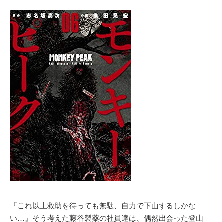
『これ以上救助を待っても無駄、自力で下山するしかな
い…』そう考えた藤谷製薬の社員達は、偶然出会った登山