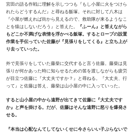
宮田の語る作戦に理解を示しつつも『もし小屋に火をつけら
れたらどうするんだ』と尋ねる飯塚。それに対して八木は
『小屋が燃えれば街から見えるので、救助隊が来るようなこ
とを猿はしないだろう』と答えた。
『ふーん』と答えながら
もどこか不満げな表情を浮かべる飯塚。するとロープの設置
作業を手伝っていた佐藤が『見張りをしてくる』と立ち上が
り去っていった。
外で見張りをしていた藤柴に交代すると言う佐藤。藤柴は見
張りが何かあった時に知らせるための笛を渡しながらも疲労
が目立つ佐藤に『大丈夫ですか？』と尋ねる。『大丈夫、行
って』と佐藤は答え、藤柴は山小屋の中に入っていった。
すると山小屋の中から遠野が出てきて佐藤に『大丈夫です
か』と声を掛ける。だが、佐藤はそんな遠野に怒りを爆発さ
せる。
『本当は心配なんてしてないくせに今さらいい子ぶらないで