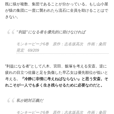
既に猿が複数、集団であることが分かっている。もし山小屋
が猿の集団に一度に襲われたら流石に全員を助けることはで
きない。
”利益”になる者を優先的に助けなければ
モンキーピーク6巻 原作：志名坂高次 作画：粂田
晃宏 69/209
”利益になる者”として八木、宮田、飯塚を考える安斎。逆に
疲れの目立つ佐藤と足を負傷した早乙女は優先順位が低いと
考える。
『冷静に非情に考えねばならない』と思う安斎。そ
れこそが一人でも多く生き残らせるために必要なのだと。
私が絶対正義だ
モンキーピーク6巻 原作：志名坂高次 作画：粂田