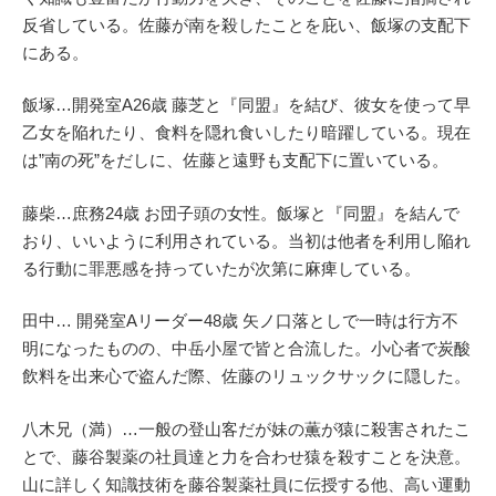
反省している。佐藤が南を殺したことを庇い、飯塚の支配下
にある。
飯塚…開発室A26歳 藤芝と『同盟』を結び、彼女を使って早
乙女を陥れたり、食料を隠れ食いしたり暗躍している。現在
は”南の死”をだしに、佐藤と遠野も支配下に置いている。
藤柴…庶務24歳 お団子頭の女性。飯塚と『同盟』を結んで
おり、いいように利用されている。当初は他者を利用し陥れ
る行動に罪悪感を持っていたが次第に麻痺している。
田中… 開発室Aリーダー48歳 矢ノ口落としで一時は行方不
明になったものの、中岳小屋で皆と合流した。小心者で炭酸
飲料を出来心で盗んだ際、佐藤のリュックサックに隠した。
八木兄（満）…一般の登山客だが妹の薫が猿に殺害されたこ
とで、藤谷製薬の社員達と力を合わせ猿を殺すことを決意。
山に詳しく知識技術を藤谷製薬社員に伝授する他、高い運動