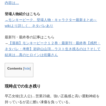
内容は…
登場人物紹介はこちら
→モンキーピーク、登場人物・キャラクター最新まとめ～
wikiより詳しく、ネタバレあり
最新刊・最終巻の記事はこちら
→
【漫画】モンキーピーク１２巻・最新刊・最終巻【感想・
ネタバレ・考察】岩砕山山頂…ラスト生き残るのは？そして
結末は…真のヒロインは佐藤さん
Contents
[
hide
]
現時点での生き残り
早乙女稜(主人公)…営業23歳。強い正義感と高い運動神経を
持っているが足に酷い凍傷を負っている。