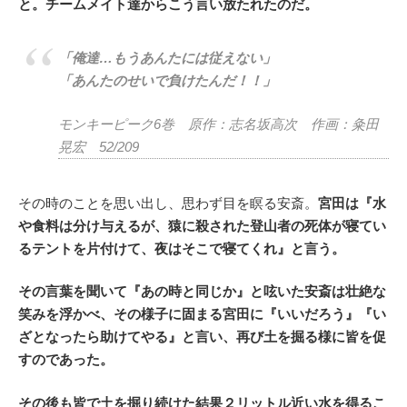
と。チームメイト達からこう言い放たれたのだ。
「俺達…もうあんたには従えない」
「あんたのせいで負けたんだ！！」
モンキーピーク6巻 原作：志名坂高次 作画：粂田
晃宏 52/209
その時のことを思い出し、思わず目を瞑る安斎。
宮田は『水
や食料は分け与えるが、猿に殺された登山者の死体が寝てい
るテントを片付けて、夜はそこで寝てくれ』と言う。
その言葉を聞いて『あの時と同じか』と呟いた安斎は壮絶な
笑みを浮かべ、その様子に固まる宮田に『いいだろう』『い
ざとなったら助けてやる』と言い、再び土を掘る様に皆を促
すのであった。
その後も皆で土を掘り続けた結果２リットル近い水を得るこ