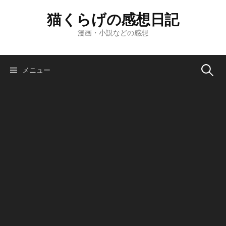
コ
猫くらげの感想日記
ン
テ
漫画・小説などの感想
ン
ツ
へ
検
メニュー
ス
キ
索:
ッ
プ