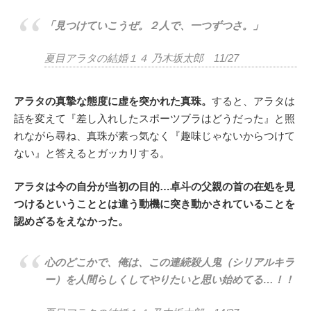
「見つけていこうぜ。２人で、一つずつさ。」
夏目アラタの結婚１４ 乃木坂太郎 11/27
アラタの真摯な態度に虚を突かれた真珠。
すると、アラタは
話を変えて『差し入れしたスポーツブラはどうだった』と照
れながら尋ね、真珠が素っ気なく『趣味じゃないからつけて
ない』と答えるとガッカリする。
アラタは今の自分が当初の目的…卓斗の父親の首の在処を見
つけるということとは違う動機に突き動かされていることを
認めざるをえなかった。
心のどこかで、俺は、この連続殺人鬼（シリアルキラ
ー）を人間らしくしてやりたいと思い始めてる…！！