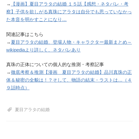
→
【漫画】夏目アラタの結婚 １５話【感想・ネタバレ・考
察】子供を欲しがる真珠にアラタは自分でも思っていなかっ
た本音を明かすことになり…
関連記事はこちら
→
夏目アラタの結婚、登場人物・キャラクター最新まとめ～
wikipediaより詳しく、ネタバレあり
真珠の正体についての個人的な推測・考察記事
→
徹底考察＆推測【漫画 夏目アラタの結婚】品川真珠の正
体＆秘密の全貌は！？そして、物語の結末・ラストは…（４
９話時点）
夏目アラタの結婚