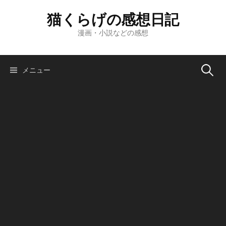
コ
猫くらげの感想日記
ン
テ
漫画・小説などの感想
ン
ツ
へ
検
メニュー
ス
キ
索:
ッ
プ