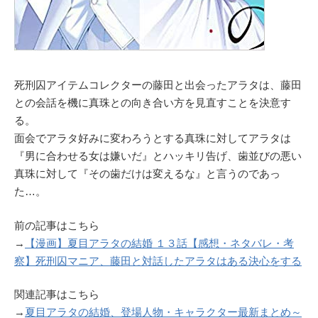
死刑囚アイテムコレクターの藤田と出会ったアラタは、藤田
との会話を機に真珠との向き合い方を見直すことを決意す
る。
面会でアラタ好みに変わろうとする真珠に対してアラタは
『男に合わせる女は嫌いだ』とハッキリ告げ、歯並びの悪い
真珠に対して『その歯だけは変えるな』と言うのであっ
た…。
前の記事はこちら
→
【漫画】夏目アラタの結婚 １３話【感想・ネタバレ・考
察】死刑囚マニア、藤田と対話したアラタはある決心をする
関連記事はこちら
→
夏目アラタの結婚、登場人物・キャラクター最新まとめ～