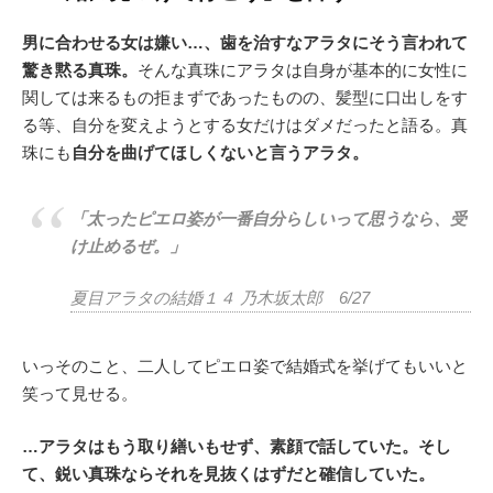
男に合わせる女は嫌い…、歯を治すなアラタにそう言われて
驚き黙る真珠。
そんな真珠にアラタは自身が基本的に女性に
関しては来るもの拒まずであったものの、髪型に口出しをす
る等、自分を変えようとする女だけはダメだったと語る。真
珠にも
自分を曲げてほしくないと言うアラタ。
「太ったピエロ姿が一番自分らしいって思うなら、受
け止めるぜ。」
夏目アラタの結婚１４ 乃木坂太郎 6/27
いっそのこと、二人してピエロ姿で結婚式を挙げてもいいと
笑って見せる。
…アラタはもう取り繕いもせず、素顔で話していた。そし
て、鋭い真珠ならそれを見抜くはずだと確信していた。