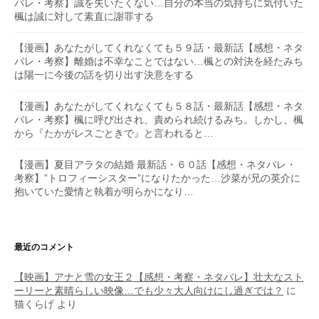
バレ・考察】誠を失いたくない…自分の本当の気持ちに気付いた
楓は誠に対して素直に謝罪する
【漫画】あなたがしてくれなくても５９話・最新話【感想・ネタ
バレ・考察】離婚は不幸なことではない…楓との対決を経たみち
は陽一に今後の話を切り出す決意をする
【漫画】あなたがしてくれなくても５８話・最新話【感想・ネタ
バレ・考察】楓に呼び出され、責められ続けるみち。しかし、楓
から『たかがレスごときで』と言われると…
【漫画】夏目アラタの結婚 最新話・６０話【感想・ネタバレ・
考察】”トロフィーシスター”になりたかった…沙菜が兄の英介に
抱いていた愛情と執着が明らかになり…
最近のコメント
【映画】アナと雪の女王２【感想・考察・ネタバレ】壮大なスト
ーリーと素晴らしい映像…でも少々大人向けにし過ぎでは？
に
猫くらげ
より