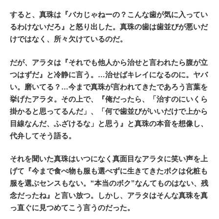
すると、真珠は『バカじゃねーの？こんな歯が気に入ってい
るわけないだろ』と怒り出した。真珠の歯は歯並びが悪いだ
けではなく、所々欠けているのだ。
だが、アラタは『それでも他人から治せと言われたら腹が立
つはずだ』と冷静に言う。…治せばキレイになるのに。ヤバ
い。磨いてる？…今まで真珠が言われてきたであろう言葉を
挙げたアラタ。その上で、『俺だったら、「治すのにいくら
掛かると思ってるんだ」、「何で歯並びがいいだけで上から
目線なんだ、ふざけるな」と思う』と真珠の本音を想像し、
代弁してそう語る。
それを聞いた真珠はいつになく真面目なアラタに笑い声を上
げて『今まで食べ物も服も選べずに生きてきたボクは化粧も
服を選ぶセンスもない。“本当のボク”なんてものはない、残
念だったね』と言い放つ。しかし、アラタはそんな真珠を真
っ直ぐに見つめてこう言うのだった。