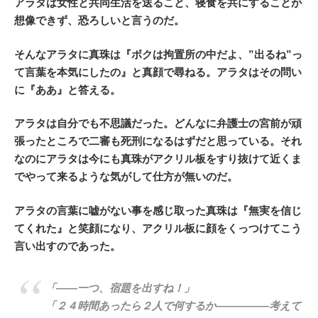
アラタは女性と共同生活を送ること、寝食を共にすることが
想像できず、恐ろしいと言うのだ。
そんなアラタに真珠は『ボクは拘置所の中だよ、”出るね”っ
て言葉を本気にしたの』と真顔で尋ねる。アラタはその問い
に『ああ』と答える。
アラタは自分でも不思議だった。どんなに弁護士の宮前が頑
張ったところで二審も死刑になるはずだと思っている。それ
なのにアラタは今にも真珠がアクリル板をすり抜けて近くま
でやって来るような気がして仕方が無いのだ。
アラタの言葉に嘘がない事を感じ取った真珠は『無実を信じ
てくれた』と笑顔になり、アクリル板に顔をくっつけてこう
言い出すのであった。
「――一つ、宿題を出すね！」
「２４時間あったら２人で何するか―――――考えて