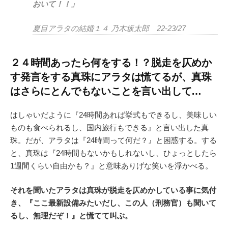
おいて！！」
夏目アラタの結婚１４ 乃木坂太郎 22-23/27
２４時間あったら何をする！？脱走を仄めか
す発言をする真珠にアラタは慌てるが、真珠
はさらにとんでもないことを言い出して…
はしゃいだように『24時間あれば挙式もできるし、美味しい
ものも食べられるし、国内旅行もできる』と言い出した真
珠。だが、アラタは『24時間って何だ？』と困惑する。する
と、真珠は『24時間もないかもしれないし、ひょっとしたら
1週間くらい自由かも？』と意味ありげな笑いを浮かべる。
それを聞いたアラタは真珠が脱走を仄めかしている事に気付
き、『ここ最新設備みたいだし、この人（刑務官）も聞いて
るし、無理だぞ！』と慌てて叫ぶ。