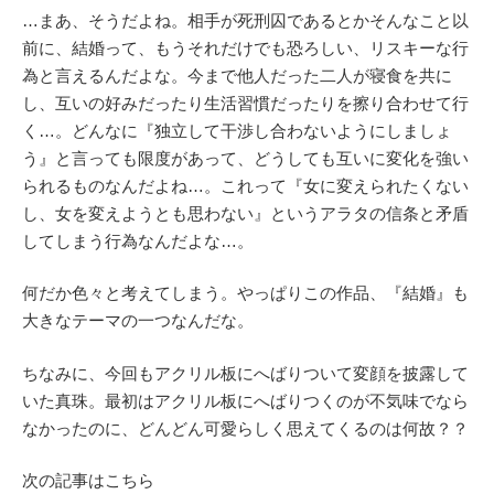
…まあ、そうだよね。相手が死刑囚であるとかそんなこと以
前に、結婚って、もうそれだけでも恐ろしい、リスキーな行
為と言えるんだよな。今まで他人だった二人が寝食を共に
し、互いの好みだったり生活習慣だったりを擦り合わせて行
く…。どんなに『独立して干渉し合わないようにしましょ
う』と言っても限度があって、どうしても互いに変化を強い
られるものなんだよね…。これって『女に変えられたくない
し、女を変えようとも思わない』というアラタの信条と矛盾
してしまう行為なんだよな…。
何だか色々と考えてしまう。やっぱりこの作品、『結婚』も
大きなテーマの一つなんだな。
ちなみに、今回もアクリル板にへばりついて変顔を披露して
いた真珠。最初はアクリル板にへばりつくのが不気味でなら
なかったのに、どんどん可愛らしく思えてくるのは何故？？
次の記事はこちら