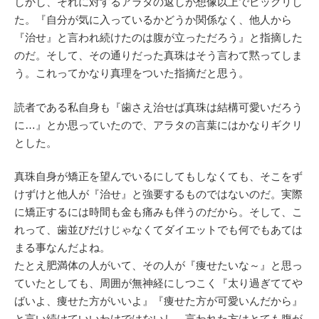
しかし、それに対するアラタの返しが想像以上でビックリし
た。『自分が気に入っているかどうか関係なく、他人から
『治せ』と言われ続けたのは腹が立っただろう』と指摘した
のだ。そして、その通りだった真珠はそう言わて黙ってしま
う。これってかなり真理をついた指摘だと思う。
読者である私自身も『歯さえ治せば真珠は結構可愛いだろう
に…』とか思っていたので、アラタの言葉にはかなりギクリ
とした。
真珠自身が矯正を望んでいるにしてもしなくても、そこをず
けずけと他人が『治せ』と強要するものではないのだ。実際
に矯正するには時間も金も痛みも伴うのだから。そして、こ
れって、歯並びだけじゃなくてダイエットでも何でもあては
まる事なんだよね。
たとえ肥満体の人がいて、その人が『痩せたいな～』と思っ
ていたとしても、周囲が無神経にしつこく『太り過ぎててや
ばいよ、痩せた方がいいよ』『痩せた方が可愛いんだから』
と言い続けていいわけではないし、言われた方はとても腹が