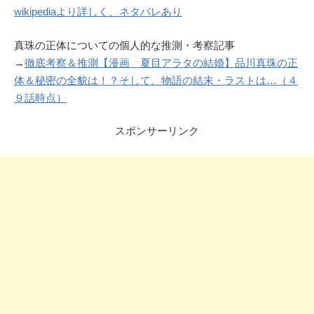
wikipediaより詳しく、ネタバレあり
真珠の正体についての個人的な推測・考察記事
→
徹底考察＆推測【漫画 夏目アラタの結婚】品川真珠の正
体＆秘密の全貌は！？そして、物語の結末・ラストは…（４
９話時点）
スポンサーリンク