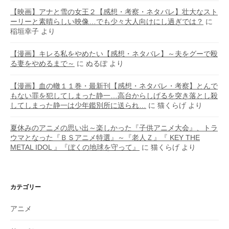
【映画】アナと雪の女王２【感想・考察・ネタバレ】壮大なスト
ーリーと素晴らしい映像…でも少々大人向けにし過ぎでは？
に
稲垣幸子
より
【漫画】キレる私をやめたい【感想・ネタバレ】～夫をグーで殴
る妻をやめるまで～
に
ぬるぽ
より
【漫画】血の轍１１巻・最新刊【感想・ネタバレ・考察】とんで
もない罪を犯してしまった静一…高台からしげるを突き落とし殺
してしまった静一は少年鑑別所に送られ…
に
猫くらげ
より
夏休みのアニメの思い出～楽しかった『子供アニメ大会』、トラ
ウマとなった『ＢＳアニメ特選』～『老人Ｚ』『 KEY THE
METAL IDOL 』『ぼくの地球を守って』
に
猫くらげ
より
カテゴリー
アニメ