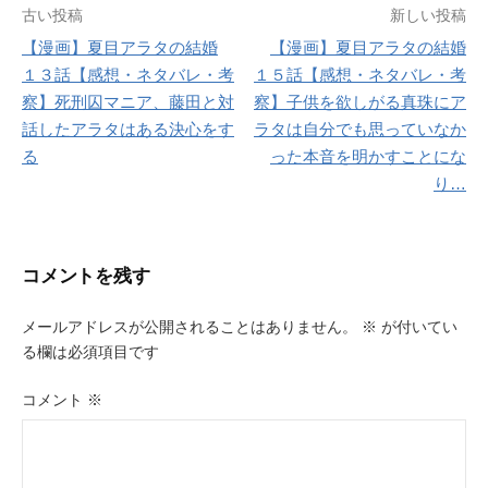
投
古い投稿
新しい投稿
【漫画】夏目アラタの結婚
【漫画】夏目アラタの結婚
稿
１３話【感想・ネタバレ・考
１５話【感想・ネタバレ・考
ナ
察】死刑囚マニア、藤田と対
察】子供を欲しがる真珠にア
話したアラタはある決心をす
ラタは自分でも思っていなか
ビ
る
った本音を明かすことにな
ゲ
り…
ー
シ
コメントを残す
ョ
メールアドレスが公開されることはありません。
※
が付いてい
ン
る欄は必須項目です
コメント
※