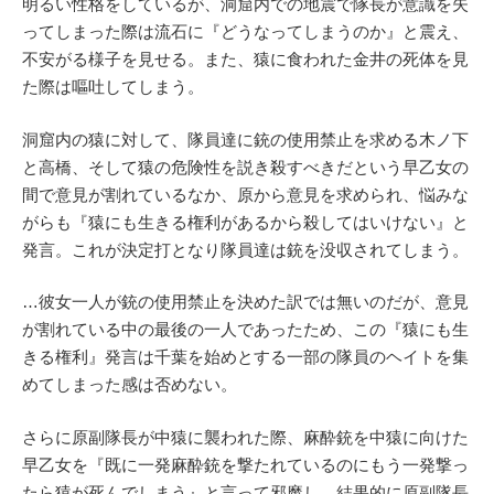
明るい性格をしているが、洞窟内での地震で隊長が意識を失
ってしまった際は流石に『どうなってしまうのか』と震え、
不安がる様子を見せる。また、猿に食われた金井の死体を見
た際は嘔吐してしまう。
洞窟内の猿に対して、隊員達に銃の使用禁止を求める木ノ下
と高橋、そして猿の危険性を説き殺すべきだという早乙女の
間で意見が割れているなか、原から意見を求められ、悩みな
がらも『猿にも生きる権利があるから殺してはいけない』と
発言。これが決定打となり隊員達は銃を没収されてしまう。
…彼女一人が銃の使用禁止を決めた訳では無いのだが、意見
が割れている中の最後の一人であったため、この『猿にも生
きる権利』発言は千葉を始めとする一部の隊員のヘイトを集
めてしまった感は否めない。
さらに原副隊長が中猿に襲われた際、麻酔銃を中猿に向けた
早乙女を『既に一発麻酔銃を撃たれているのにもう一発撃っ
たら猿が死んでしまう』と言って邪魔し、結果的に原副隊長