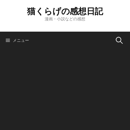
コ
猫くらげの感想日記
ン
テ
漫画・小説などの感想
ン
ツ
へ
検
メニュー
ス
キ
索:
ッ
プ