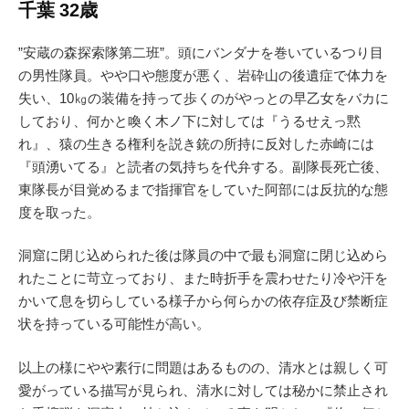
千葉 32歳
”安蔵の森探索隊第二班”。頭にバンダナを巻いているつり目
の男性隊員。やや口や態度が悪く、岩砕山の後遺症で体力を
失い、10㎏の装備を持って歩くのがやっとの早乙女をバカに
しており、何かと喚く木ノ下に対しては『うるせえっ黙
れ』、猿の生きる権利を説き銃の所持に反対した赤崎には
『頭湧いてる』と読者の気持ちを代弁する。副隊長死亡後、
東隊長が目覚めるまで指揮官をしていた阿部には反抗的な態
度を取った。
洞窟に閉じ込められた後は隊員の中で最も洞窟に閉じ込めら
れたことに苛立っており、また時折手を震わせたり冷や汗を
かいて息を切らしている様子から何らかの依存症及び禁断症
状を持っている可能性が高い。
以上の様にやや素行に問題はあるものの、清水とは親しく可
愛がっている描写が見られ、清水に対しては秘かに禁止され