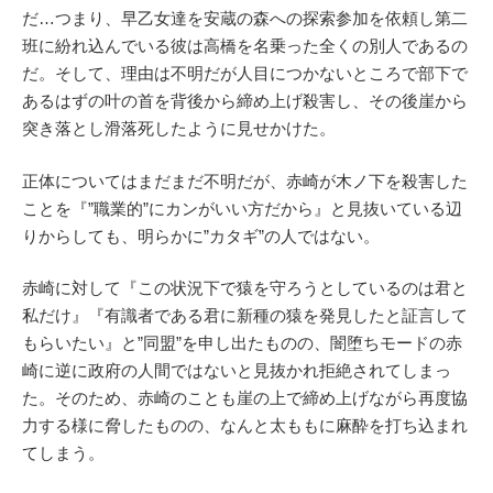
だ…つまり、早乙女達を安蔵の森への探索参加を依頼し第二
班に紛れ込んでいる彼は高橋を名乗った全くの別人であるの
だ。そして、理由は不明だが人目につかないところで部下で
あるはずの叶の首を背後から締め上げ殺害し、その後崖から
突き落とし滑落死したように見せかけた。
正体についてはまだまだ不明だが、赤崎が木ノ下を殺害した
ことを『”職業的”にカンがいい方だから』と見抜いている辺
りからしても、明らかに”カタギ”の人ではない。
赤崎に対して『この状況下で猿を守ろうとしているのは君と
私だけ』『有識者である君に新種の猿を発見したと証言して
もらいたい』と”同盟”を申し出たものの、闇堕ちモードの赤
崎に逆に政府の人間ではないと見抜かれ拒絶されてしまっ
た。そのため、赤崎のことも崖の上で締め上げながら再度協
力する様に脅したものの、なんと太ももに麻酔を打ち込まれ
てしまう。