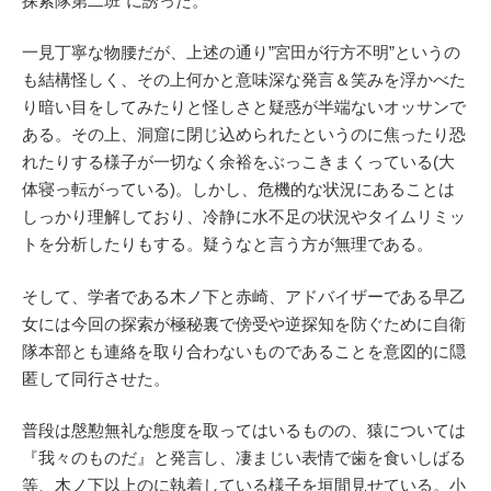
探索隊第二班”に誘った。
一見丁寧な物腰だが、上述の通り”宮田が行方不明”というの
も結構怪しく、その上何かと意味深な発言＆笑みを浮かべた
り暗い目をしてみたりと怪しさと疑惑が半端ないオッサンで
ある。その上、洞窟に閉じ込められたというのに焦ったり恐
れたりする様子が一切なく余裕をぶっこきまくっている(大
体寝っ転がっている)。しかし、危機的な状況にあることは
しっかり理解しており、冷静に水不足の状況やタイムリミッ
トを分析したりもする。疑うなと言う方が無理である。
そして、学者である木ノ下と赤崎、アドバイザーである早乙
女には今回の探索が極秘裏で傍受や逆探知を防ぐために自衛
隊本部とも連絡を取り合わないものであることを意図的に隠
匿して同行させた。
普段は慇懃無礼な態度を取ってはいるものの、猿については
『我々のものだ』と発言し、凄まじい表情で歯を食いしばる
等、木ノ下以上のに執着している様子を垣間見せている。小