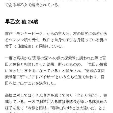
である早乙女で編成されている。
早乙女 稜 24歳
前作『モンキーピーク』からの主人公。左の眉尻に傷跡があ
るツンツン頭の男性。現在は自身の子供を身籠っている妻の
貴子（旧姓佐藤）と同棲している。
一度は高橋から”安蔵の森”への猿の探索隊に誘われた際は宮
田と佐藤と相談し合った結果、断ったものの、『宮田が捜索
に関わり行方不明になっている』と聞かされ、”安蔵の森探
索隊第二班” に”アドバイザー”という立ち位置で加わり、宮
田を助け出すことを決意した。
高橋に対してはうさん臭さを感じており（当たり前だ）、警
戒している。一方で洞窟に入る前は東隊長が率いる隊員達の
様子を見て『冷静と団結…”岩砕山”の時とは大違いだ』とま