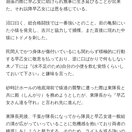
崩落の際に早乙女に助けられ無事に生き延びることが出来
た。それ以降早乙女には恩を感じている。
沼口曰く、総合格闘技では一番強いとのこと。岩の亀裂にい
た小猿を発見し、吉川と協力して捕獲。また直後に現れた中
猿にトドメを刺した。
民間人でかつ身体が傷付いているにも関わらず積極的に行動
する早乙女に敬意を払っており、逆に口ばかりで何もしない
木ノ下には『(水不足のため)自分の小便を飲む覚悟くらいし
ておいて下さい』と嫌味を言った。
砂時計ホールの地底湖前で猿達の襲撃に遭った際は東隊長と
共に殿（しんがり）を務めようとしたが、東隊長から『早乙
女さん達を守れ』と言われ先に進んだ。
東隊長死後、千葉が隊長になってから隊員と早乙女達一般組
の溝が広がっていっていることに危機感を抱いており両者の
橋渡しをしようと努力する。そのため、ライトを巡る諍いの