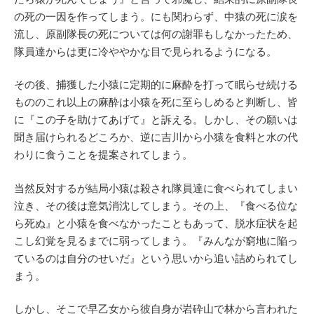
の死の一因を作ってしまう。にも関わらず、中猿の死に涙を
流し、原副隊長の死については何の謝罪もしなかったため、
隊員達からは更に冷ややかな目で見られるようになる。
その後、捕獲した小猿に定期的に麻酔を打って眠らせ続ける
もののこれ以上の麻酔は小猿を死に至らしめると判断し、皆
に『この子を助けてあげて』と訴える。しかし、その願いは
聞き届けられるどころか、逆に吉川から小猿を食料と水の代
わりに食うことを提案されてしまう。
当然反対するが結局小猿は殺され隊員達に食べられてしまい
泣き、その後は意気消沈してしまう。その上、『食べる位な
ら死ぬ』と小猿を食べなかったこともあって、脱水症状を起
こし幻覚を見るまでに弱ってしまう。『みんなが窮地に陥っ
ているのは自分のせいだ』という思いから追い詰められてし
まう。
しかし、そこで早乙女から彼自身が岩砕山で林から言われた