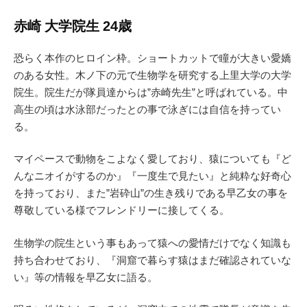
赤崎 大学院生 24歳
恐らく本作のヒロイン枠。ショートカットで瞳が大きい愛嬌
のある女性。木ノ下の元で生物学を研究する上里大学の大学
院生。院生だが隊員達からは”赤崎先生”と呼ばれている。中
高生の頃は水泳部だったとの事で泳ぎには自信を持ってい
る。
マイペースで動物をこよなく愛しており、猿についても『ど
んなニオイがするのか』『一度生で見たい』と純粋な好奇心
を持っており、また”岩砕山”の生き残りである早乙女の事を
尊敬している様でフレンドリーに接してくる。
生物学の院生という事もあって猿への愛情だけでなく知識も
持ち合わせており、『洞窟で暮らす猿はまだ確認されていな
い』等の情報を早乙女に語る。