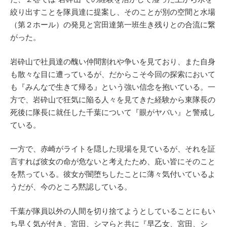
絞り出すことを隊員達に提案し、そのことが別の空間と水場
（第２ホール）の発見と宮田達第一班生き残りとの合流に繋
がった。
岩砕山で社員達の醜い仲間割れや争いを見ており、また自身
も散々な目に遭っているが、だからこそ今回の探索において
も『みんなで生きて帰る』という強い信念を抱いている。一
方で、岩砕山で狂気に陥る人々を見てきた経験から東隊長の
死後に隊長に就任した千葉について『眼がヤバい』と警戒し
ている。
一方で、赤崎がライトを隠した現場を見ているが、それを証
言すれば彼女の命が危ないと考えたため、庇い皆にそのこと
を黙っている。彼女が闇堕ちしたことに薄々気付いているよ
うだが、今のところ黙認している。
千葉が隊員以外の人間を切り捨てようとしていることにもい
ち早く気が付き、宮田、シマらと共に『早乙女、宮田、シ