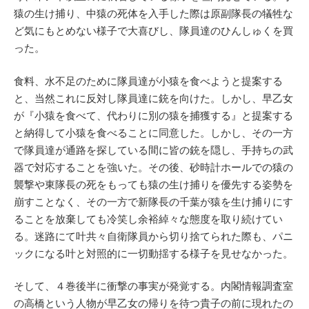
猿の生け捕り、中猿の死体を入手した際は原副隊長の犠牲な
ど気にもとめない様子で大喜びし、隊員達のひんしゅくを買
った。
食料、水不足のために隊員達が小猿を食べようと提案する
と、当然これに反対し隊員達に銃を向けた。しかし、早乙女
が『小猿を食べて、代わりに別の猿を捕獲する』と提案する
と納得して小猿を食べることに同意した。しかし、その一方
で隊員達が通路を探している間に皆の銃を隠し、手持ちの武
器で対応することを強いた。その後、砂時計ホールでの猿の
襲撃や東隊長の死をもっても猿の生け捕りを優先する姿勢を
崩すことなく、その一方で新隊長の千葉が猿を生け捕りにす
ることを放棄しても冷笑し余裕綽々な態度を取り続けてい
る。迷路にて叶共々自衛隊員から切り捨てられた際も、パニ
ックになる叶と対照的に一切動揺する様子を見せなかった。
そして、４巻後半に衝撃の事実が発覚する。内閣情報調査室
の高橋という人物が早乙女の帰りを待つ貴子の前に現れたの