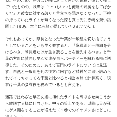
る。そのため、序盤は赤崎に対して何かと気遣い優しく接し
ていたものの、以降は『いつもいつも俺達の邪魔をしてばか
りだ』と彼女に対する怒りと苛立ちを隠さなくなった。下柳
の持っていたライトが無くなった際も真っ先に赤崎を疑い詰
問した(まあ、本当に赤崎が隠していたわけだが…)。
それもあってか、隊長となった千葉が一般組を切り捨てよう
としていることをいち早く察すると、『隊員組と一般組を分
けるべき。隊員達だけが生き残ることを優先するべき』と千
葉の方針に賛同し早乙女達が自らパーティーを離れる様に誘
導した。そのために、あえて宮田のライトについては見逃
す、自然と一般組を列の後方に回すなど精神的に追い詰めら
れてイっちゃってる千葉と比べると相当冷静で計算高く、現
在は千葉の参謀役を務めているとも言える。
迷路ではわざと早乙女達に壊れたライトを奪取させ向こうか
ら離脱する様に仕向けた。中々の策士である。以降は目が死
にゲス顔をすることが増えた（１巻でのイケメンさはどこに
消えた…）。