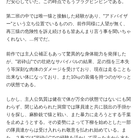
だ安心していた。この時点でもうフラグビンビンである。
第二班の中では唯一猿と接触した経験があり、”アドバイザ
ー”という立ち位置でいるものの、前作同様に人望が無く、
再三猿の危険性を訴え続けるも皆あんまり言う事を聞いちゃ
くれない。…何でだ。
前作では主人公補正もあって驚異的な身体能力を発揮した
が、”岩砕山”での壮絶なサバイバルの結果、足の指を三本失
う等深刻な肉体のダメージを受けており、現在は走ることも
出来ない体になっており、また10㎏の装備を持つのがやっと
の状態である。
しかし、主人公気質は健在で体が万全の状態ではないにも関
わらず、閉じ込められた洞窟では隊員達と共に脱出の手掛か
りを探し、麻酔銃で猿と戦い、また暴力に走ろうとする千葉
を止めようとする。その姿勢によって下柳を始めとした一部
の隊員達からは受け入れられ敬意を払われ始めている。ま
た、２巻では”岩砕山”での経験を活かして湿った土から水を