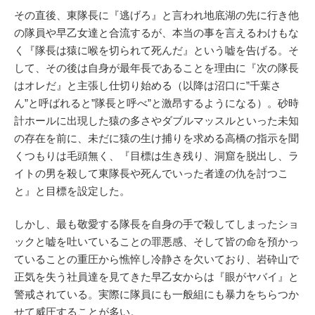
その直後、東隊長に『逃げろ』と言われ地底湖の先に行き他
の隊員や早乙女達と合流するが、本当の事を言えるわけもな
く『隊長は猿に喉を切られて死んだ』という嘘を告げる。そ
して、その後は自身が最年長であることを理由に『次の隊長
はオレだ』と主張し仕切り始める（以降は沼口に”千葉さ
ん”と呼ばれると”隊長と呼べ”と激昂するようになる）。砂時
計ホールに出現した猿の多さやダブルマッスルといった未知
の存在を前に、未だに猿の生け捕りを求める高橋の指示を聞
くつもりは毛頭無く、『目標は生き残り、洞窟を脱出し、ラ
イトの男を殺して東隊長や死んでいった者達の仇を討つこ
と』と目標を設定した。
しかし、最も敬愛する隊長を自身の手で殺してしまったショ
ックと嘘を吐いていることの罪悪感、そして皆の命を預かっ
ていることの重圧から憔悴し冷静さを欠いており、岩砕山で
正気を失う社員達を見てきた早乙女からは『眼がヤバイ』と
警戒されている。実際に隊員にも一般組にも暴力をちらつか
せて威圧することが多い。