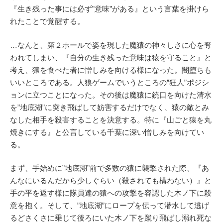
『生き残った事には必ず”意味”がある』という言葉を掛けら
れたことで覚醒する。
…なんと、第２ホールで姿を現した魔猿の神々しさに心を奪
われてしまい、『自分の生き残った意味は猿を守ること』と
考え、猿を食べた者に憎しみを向ける様になった。闇堕ちも
いいところである。人狼ゲームでいうところの”狂人”ポジシ
ョンに立つことになった。その後は魔猿に銃口を向けた清水
を”地底湖”に突き飛ばして妨害するだけでなく、猿の敵とみ
なした相手を殺害することを決意する。特に『山ごと猿を丸
焼きにする』と公言している千葉に深い憎しみを向けてい
る。
まず、手始めに”地底湖”前で多数の猿に襲撃された際、『あ
んなにいるんだから少しぐらい（殺されても構わない）』と
手の平を返す様に隊員達の猿への攻撃を容認した木ノ下に殺
意を抱く。そして、”地底湖”にロープを伝って潜水して逃げ
るどさくさに乗じて後ろにいた木ノ下を蹴り飛ばし溺れ死な