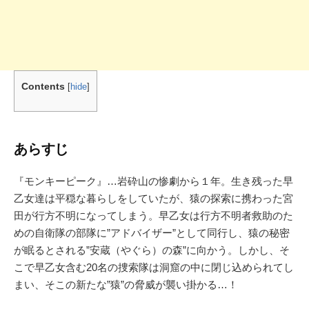
Contents
[
hide
]
あらすじ
『モンキーピーク』…岩砕山の惨劇から１年。生き残った早
乙女達は平穏な暮らしをしていたが、猿の探索に携わった宮
田が行方不明になってしまう。早乙女は行方不明者救助のた
めの自衛隊の部隊に”アドバイザー”として同行し、猿の秘密
が眠るとされる”安蔵（やぐら）の森”に向かう。しかし、そ
こで早乙女含む20名の捜索隊は洞窟の中に閉じ込められてし
まい、そこの新たな”猿”の脅威が襲い掛かる…！