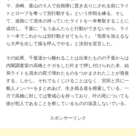
マ、赤崎、葉山の５人で自衛隊に置き去りにされる前にライ
トとロープを奪って別行動する』という作戦を練る。そし
て、迷路にて清水の持っていたライトを一本奪取することに
成功し、千葉に『もうあんたらと行動ができないから、ライ
ト一本でこれからは別行動させてもらう』『危害を加えるな
ら大声を出して猿を呼んでやる』と決別を宣言した。
その結果、千葉達から離れることは出来たものの千葉からは
内閣調査室の高橋とケガをした叶まで押し付けられた末、結
局ライトも清水の罠で壊れたものをつかまされたことが発覚
する。しかし、それでもくじけることはなく、宮田と共に一
般人メンバーをまとめあげ、生き残る道を模索している。一
方で高橋に対しては警戒心を持っており、叶の死についても
彼が犯人であることを察しているものの追及しないでいる。
スポンサーリンク