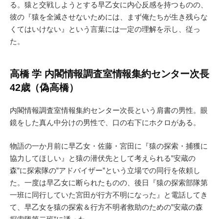
る。猿と交戦しようとする早乙女に内心反感を持つものの、
彼の『猿を全滅させないためには、まず俺たちが生き残らな
くてはいけない』という言葉には一定の理解を示し、従っ
た。
高橋 学 内閣情報調査室情報集約センター次長
42歳（偽高橋）
内閣情報調査室情報集約センター次長という肩書の男性。眼
鏡をした真ん中分けの男性で、口の右下にホクロがある。
物語の一か月前に早乙女・佐藤・宮田に『猿の探索・捕獲に
協力してほしい』と猿の潜伏先として考えられる”安蔵の
森”に探索隊の”アドバイザー”という立場での同行を依頼し
た。一度は早乙女に断られたものの、後日『猿の探索部隊第
一班に同行していた宮田が行方不明になった』と電話してき
て、早乙女を猿の探索＆行方不明者救助のための”安蔵の森