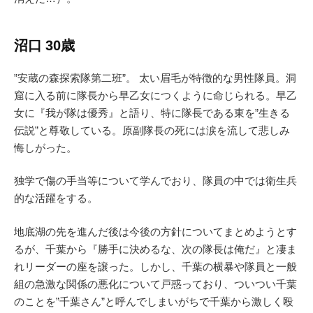
沼口 30歳
”安蔵の森探索隊第二班”。 太い眉毛が特徴的な男性隊員。洞
窟に入る前に隊長から早乙女につくように命じられる。早乙
女に『我が隊は優秀』と語り、特に隊長である東を”生きる
伝説”と尊敬している。原副隊長の死には涙を流して悲しみ
悔しがった。
独学で傷の手当等について学んでおり、隊員の中では衛生兵
的な活躍をする。
地底湖の先を進んだ後は今後の方針についてまとめようとす
るが、千葉から『勝手に決めるな、次の隊長は俺だ』と凄ま
れリーダーの座を譲った。しかし、千葉の横暴や隊員と一般
組の急激な関係の悪化について戸惑っており、ついつい千葉
のことを”千葉さん”と呼んでしまいがちで千葉から激しく殴