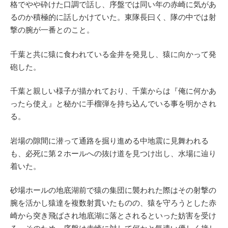
格でやや砕けた口調で話し、序盤では同い年の赤崎に気があ
るのか積極的に話しかけていた。東隊長曰く、隊の中では射
撃の腕が一番とのこと。
千葉と共に猿に食われている金井を発見し、猿に向かって発
砲した。
千葉と親しい様子が描かれており、千葉からは『俺に何かあ
ったら使え』と秘かに手榴弾を持ち込んでいる事を明かされ
る。
岩場の隙間に潜って通路を掘り進める中地震に見舞われる
も、必死に第２ホールへの抜け道を見つけ出し、水場に辿り
着いた。
砂場ホールの地底湖前で猿の集団に襲われた際はその射撃の
腕を活かし猿達を複数射貫いたものの、猿を守ろうとした赤
崎から突き飛ばされ地底湖に落とされるといった妨害を受け