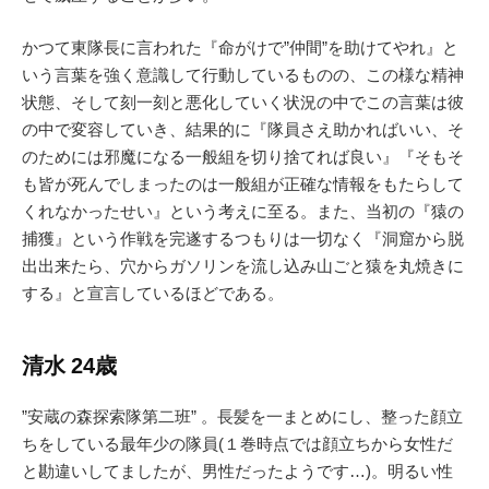
かつて東隊長に言われた『命がけで”仲間”を助けてやれ』と
いう言葉を強く意識して行動しているものの、この様な精神
状態、そして刻一刻と悪化していく状況の中でこの言葉は彼
の中で変容していき、結果的に『隊員さえ助かればいい、そ
のためには邪魔になる一般組を切り捨てれば良い』『そもそ
も皆が死んでしまったのは一般組が正確な情報をもたらして
くれなかったせい』という考えに至る。また、当初の『猿の
捕獲』という作戦を完遂するつもりは一切なく『洞窟から脱
出出来たら、穴からガソリンを流し込み山ごと猿を丸焼きに
する』と宣言しているほどである。
清水 24歳
”安蔵の森探索隊第二班” 。長髪を一まとめにし、整った顔立
ちをしている最年少の隊員(１巻時点では顔立ちから女性だ
と勘違いしてましたが、男性だったようです…)。明るい性