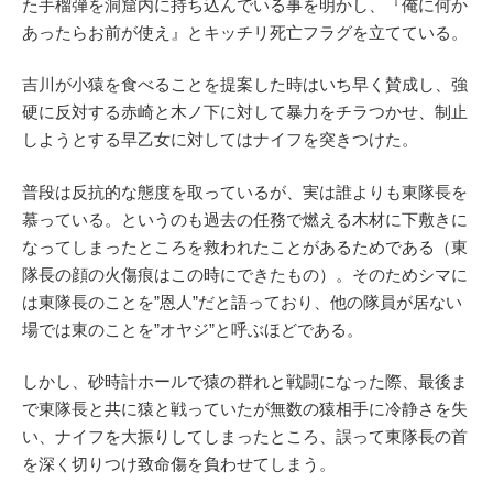
た手榴弾を洞窟内に持ち込んでいる事を明かし、『俺に何か
あったらお前が使え』とキッチリ死亡フラグを立てている。
吉川が小猿を食べることを提案した時はいち早く賛成し、強
硬に反対する赤崎と木ノ下に対して暴力をチラつかせ、制止
しようとする早乙女に対してはナイフを突きつけた。
普段は反抗的な態度を取っているが、実は誰よりも東隊長を
慕っている。というのも過去の任務で燃える木材に下敷きに
なってしまったところを救われたことがあるためである（東
隊長の顔の火傷痕はこの時にできたもの）。そのためシマに
は東隊長のことを”恩人”だと語っており、他の隊員が居ない
場では東のことを”オヤジ”と呼ぶほどである。
しかし、砂時計ホールで猿の群れと戦闘になった際、最後ま
で東隊長と共に猿と戦っていたが無数の猿相手に冷静さを失
い、ナイフを大振りしてしまったところ、誤って東隊長の首
を深く切りつけ致命傷を負わせてしまう。