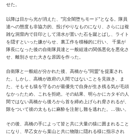
せた。
以降は目から光が消えた、”完全闇堕ちモード”となる。隊員
達への態度も非協力的、投げやりなものになり、さらには複
雑な洞窟内で目印として清水が置いた石を蹴とばし、ライト
を隠すといった嫌がらせ、裏工作を積極的に行い、 千葉が
隊長になった後の自衛隊員達と一般組達の関係悪化を悪化さ
せ、離別させた大きな原因を作った。
自衛隊と一般組が分かれた後、高橋から”同盟”を提案され
た。しかし、高橋が政府の人間ではないことを見抜き、ま
た、そもそも猿を守るのが最優先で自身が生き残る気が毛頭
なかったため、これを拒絶。その結果、明らかにカタギの人
間ではない高橋から後ろから首を締め上げられ脅されるが、
隙をついて彼の太ももに麻酔を注射し難を逃れた。…強い。
その後、高橋の手によって皆と共に大量の猿に囲まれること
になり、早乙女から葉山と共に物陰に隠れる様に指示され