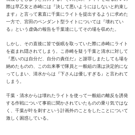
際は早乙女と赤崎には『決して悪いようにはしないと約束し
ます』と言って素直に千葉にライトを提出するように求めた
一方で、宮田のペンダント型ライトについては『壊れてい
る』という虚偽の報告を千葉達にしてその場を収めた。
しかし、その直後に皆で仮眠を取っていた際に赤崎にライト
を盗まれ隠されてしまう。こ赤崎を疑う千葉と清水に対して
『悪いのは自分だ、自分の責任だ』と謝罪しまたしても場を
納めたものの、この出来事で隊員と一般組の溝は決定的にな
ってしまい、清水からは『下さんは優しすぎる』と言われて
しまう。
千葉・清水からは壊れたライトを使って一般組の離反を誘発
する作戦について事前に聞かされていたものの乗り気ではな
く、千葉が叶を刺すという計画外のことをしたことについて
激しく困惑している。