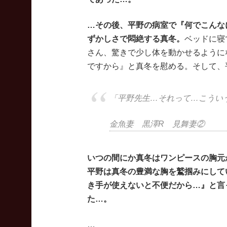
…その後、平野の病室で『何でこんな
ずかしさで悶絶する真冬。
ベッドに寝
さん、驚きで少し体を動かせるように
ですから』と真冬を慰める。そして、
「平野先生…それって…こうい
金魚妻 黒澤R 見舞妻②
いつの間にか真冬はワンピースの胸元
平野は真冬の豊満な胸を鷲掴みにして
き手が使えないと不便だから…』と言
た…。
…