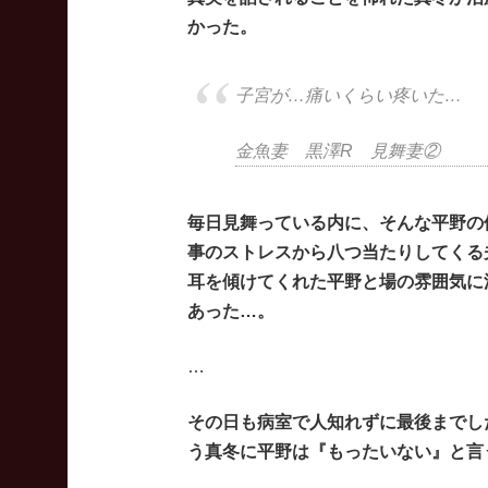
かった。
子宮が…痛いくらい疼いた…
金魚妻 黒澤R 見舞妻②
毎日見舞っている内に、そんな平野の
事のストレスから八つ当たりしてくる
耳を傾けてくれた平野と場の雰囲気に
あった…。
…
その日も病室で人知れずに最後までし
う真冬に平野は『もったいない』と言