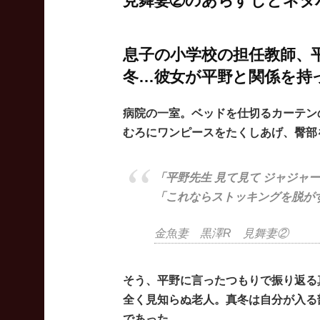
見舞妻②のあらすじとネタ
息子の小学校の担任教師、
冬…彼女が平野と関係を持
病院の一室。ベッドを仕切るカーテンの
むろにワンピースをたくしあげ、臀部
「平野先生 見て見て ジャジャ
「これならストッキングを脱が
金魚妻 黒澤R 見舞妻②
そう、平野に言ったつもりで振り返る
全く見知らぬ老人。真冬は自分が入る
であった…。