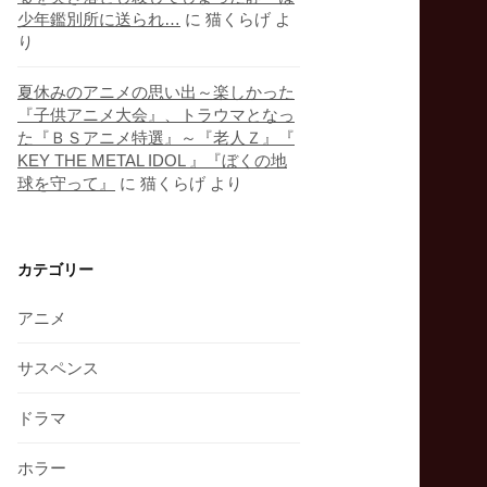
少年鑑別所に送られ…
に
猫くらげ
よ
り
夏休みのアニメの思い出～楽しかった
『子供アニメ大会』、トラウマとなっ
た『ＢＳアニメ特選』～『老人Ｚ』『
KEY THE METAL IDOL 』『ぼくの地
球を守って』
に
猫くらげ
より
カテゴリー
アニメ
サスペンス
ドラマ
ホラー