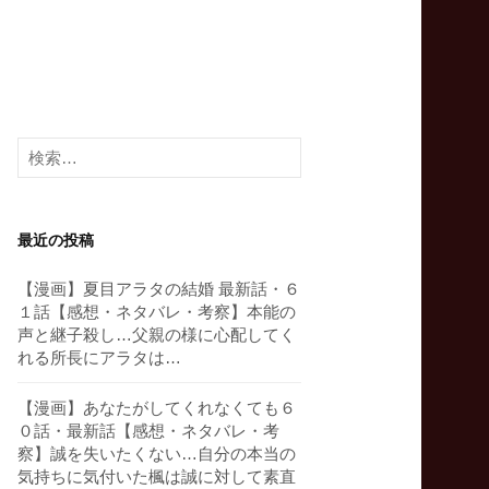
検
索:
最近の投稿
【漫画】夏目アラタの結婚 最新話・６
１話【感想・ネタバレ・考察】本能の
声と継子殺し…父親の様に心配してく
れる所長にアラタは…
【漫画】あなたがしてくれなくても６
０話・最新話【感想・ネタバレ・考
察】誠を失いたくない…自分の本当の
気持ちに気付いた楓は誠に対して素直