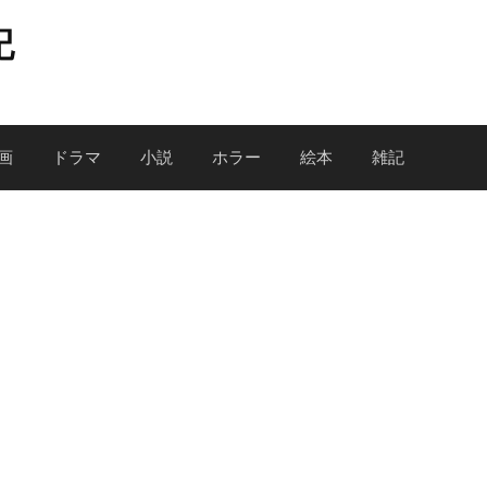
記
画
ドラマ
小説
ホラー
絵本
雑記