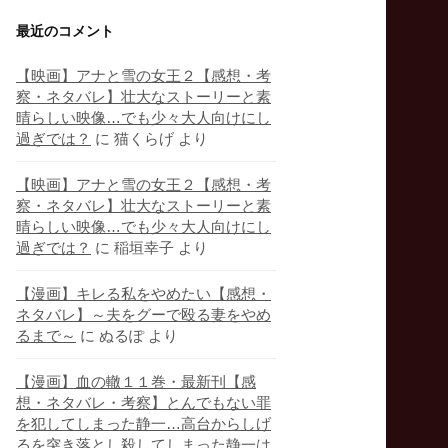
最近のコメント
【映画】アナと雪の女王２【感想・考
察・ネタバレ】壮大なストーリーと素
晴らしい映像…でも少々大人向けにし
過ぎでは？
に
猫くらげ
より
【映画】アナと雪の女王２【感想・考
察・ネタバレ】壮大なストーリーと素
晴らしい映像…でも少々大人向けにし
過ぎでは？
に
稲垣幸子
より
【漫画】キレる私をやめたい【感想・
ネタバレ】～夫をグーで殴る妻をやめ
るまで～
に
ぬるぽ
より
【漫画】血の轍１１巻・最新刊【感
想・ネタバレ・考察】とんでもない罪
を犯してしまった静一…高台からしげ
るを突き落とし殺してしまった静一は