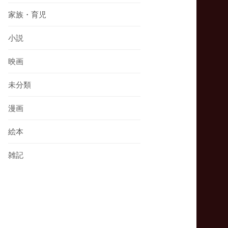
家族・育児
小説
映画
未分類
漫画
絵本
雑記