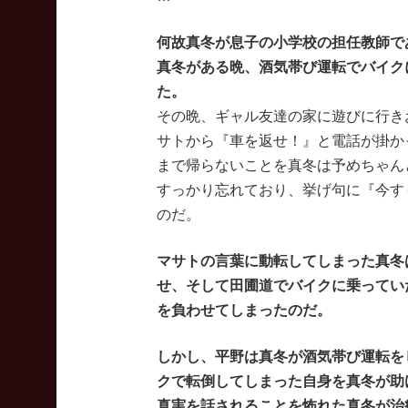
何故真冬が息子の小学校の担任教師で
真冬がある晩、酒気帯び運転でバイク
た。
その晩、ギャル友達の家に遊びに行き
サトから『車を返せ！』と電話が掛か
まで帰らないことを真冬は予めちゃん
すっかり忘れており、挙げ句に『今す
のだ。
マサトの言葉に動転してしまった真冬
せ、そして田圃道でバイクに乗ってい
を負わせてしまったのだ。
しかし、平野は真冬が酒気帯び運転を
クで転倒してしまった自身を真冬が助
真実を話されることを怖れた真冬が治