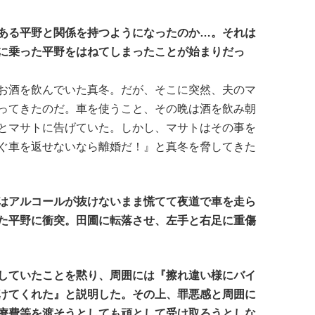
ある平野と関係を持つようになったのか…。それは
に乗った平野をはねてしまったことが始まりだっ
お酒を飲んでいた真冬。だが、そこに突然、夫のマ
ってきたのだ。車を使うこと、その晩は酒を飲み朝
とマサトに告げていた。しかし、マサトはその事を
ぐ車を返せないなら離婚だ！』と真冬を脅してきた
はアルコールが抜けないまま慌てて夜道で車を走ら
た平野に衝突。田圃に転落させ、左手と右足に重傷
していたことを黙り、周囲には『擦れ違い様にバイ
けてくれた』と説明した。その上、罪悪感と周囲に
療費等を渡そうとしても頑として受け取ろうとしな