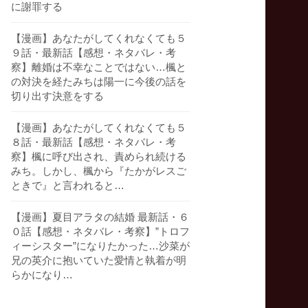
に謝罪する
【漫画】あなたがしてくれなくても５
９話・最新話【感想・ネタバレ・考
察】離婚は不幸なことではない…楓と
の対決を経たみちは陽一に今後の話を
切り出す決意をする
【漫画】あなたがしてくれなくても５
８話・最新話【感想・ネタバレ・考
察】楓に呼び出され、責められ続ける
みち。しかし、楓から『たかがレスご
ときで』と言われると…
【漫画】夏目アラタの結婚 最新話・６
０話【感想・ネタバレ・考察】”トロフ
ィーシスター”になりたかった…沙菜が
兄の英介に抱いていた愛情と執着が明
らかになり…