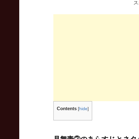
ス
Contents
[
hide
]