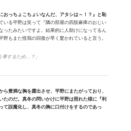
におっちょこちょいなんだ、アタシは～！？』と恥
ている平野は笑って『隣の部屋の四肢麻痺のおじい
なったみたいですよ。結果的に人助けになってるん
平野もまた怪我の回復が早く驚かれていると言う。
う事するため…？」
から豊満な胸を露出させ、平野にまたがっており、
いたのだ。真冬の問いかけに平野は照れた様に『利
って誤魔化し、真冬の胸に口付けをするのであっ