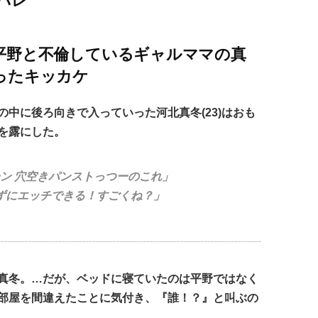
バレ
平野と不倫しているギャルママの真
ったキッカケ
中に後ろ向きで入っていった河北真冬(23)はおも
を露にした。
ーン 穴空きパンストっつーのこれ」
ずにエッチできる！すごくね？」
真冬。…だが、ベッドに寝ていたのは平野ではなく
部屋を間違えたことに気付き、『誰！？』と叫ぶの