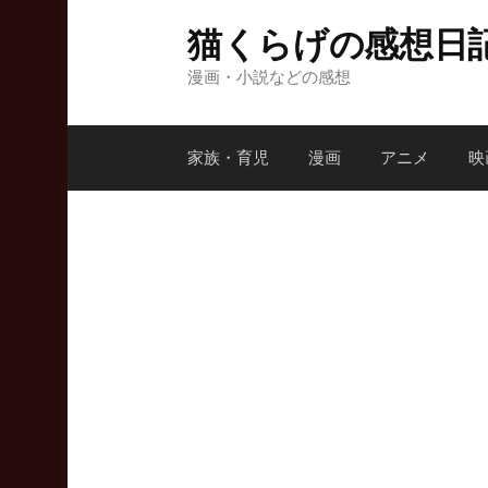
コ
猫くらげの感想日
ン
テ
漫画・小説などの感想
ン
ツ
家族・育児
漫画
アニメ
映
へ
ス
キ
ッ
プ