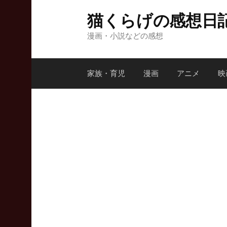
コ
猫くらげの感想日
ン
テ
漫画・小説などの感想
ン
ツ
家族・育児
漫画
アニメ
映
へ
ス
キ
ッ
プ