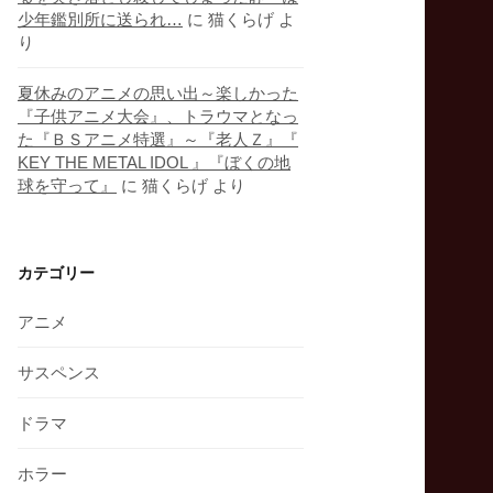
少年鑑別所に送られ…
に
猫くらげ
よ
り
夏休みのアニメの思い出～楽しかった
『子供アニメ大会』、トラウマとなっ
た『ＢＳアニメ特選』～『老人Ｚ』『
KEY THE METAL IDOL 』『ぼくの地
球を守って』
に
猫くらげ
より
カテゴリー
アニメ
サスペンス
ドラマ
ホラー