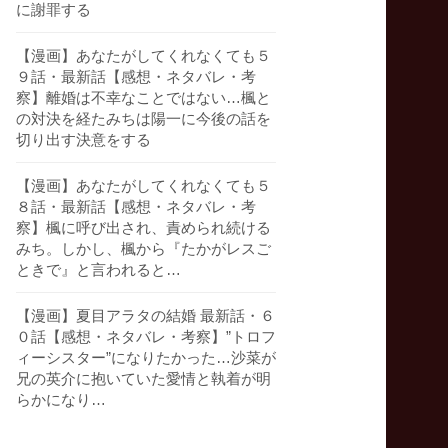
に謝罪する
【漫画】あなたがしてくれなくても５
９話・最新話【感想・ネタバレ・考
察】離婚は不幸なことではない…楓と
の対決を経たみちは陽一に今後の話を
切り出す決意をする
【漫画】あなたがしてくれなくても５
８話・最新話【感想・ネタバレ・考
察】楓に呼び出され、責められ続ける
みち。しかし、楓から『たかがレスご
ときで』と言われると…
【漫画】夏目アラタの結婚 最新話・６
０話【感想・ネタバレ・考察】”トロフ
ィーシスター”になりたかった…沙菜が
兄の英介に抱いていた愛情と執着が明
らかになり…