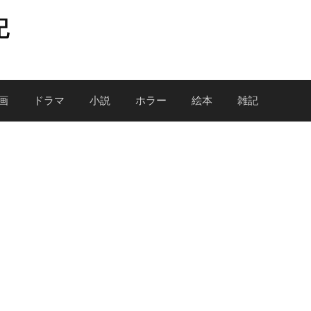
記
画
ドラマ
小説
ホラー
絵本
雑記