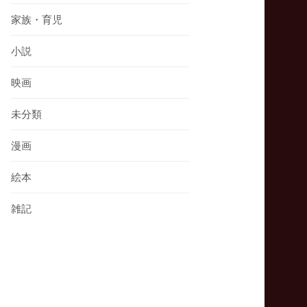
家族・育児
小説
映画
未分類
漫画
絵本
雑記