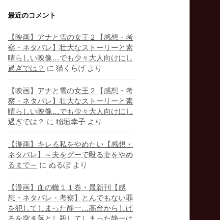
最近のコメント
【映画】アナと雪の女王２【感想・考
察・ネタバレ】壮大なストーリーと素
晴らしい映像…でも少々大人向けにし
過ぎでは？
に
猫くらげ
より
【映画】アナと雪の女王２【感想・考
察・ネタバレ】壮大なストーリーと素
晴らしい映像…でも少々大人向けにし
過ぎでは？
に
稲垣幸子
より
【漫画】キレる私をやめたい【感想・
ネタバレ】～夫をグーで殴る妻をやめ
るまで～
に
ぬるぽ
より
【漫画】血の轍１１巻・最新刊【感
想・ネタバレ・考察】とんでもない罪
を犯してしまった静一…高台からしげ
るを突き落とし殺してしまった静一は