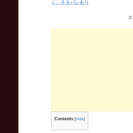
く、ネタバレあり
ス
Contents
[
hide
]