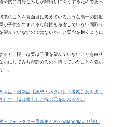
経済的に自身とみちが離婚しにくくするためであっ
将来のことを真面目に考えているような陽一の態度
屋が子供が生まれる可能性を考慮していない間取り
を望んでいないのではないか』と疑念を抱くように
すると、陽一は実は子供を望んでいないことを白状
なあにしてみちが諦めるのを待っていたことを強い
う…。
５４話・最新話【感想・ネタバレ・考察】意を決し
そして、誠は家出した楓の元を訪ねるが…
キャラクター最新まとめ～wikipediaより詳し