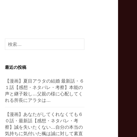
検
索:
最近の投稿
【漫画】夏目アラタの結婚 最新話・６
１話【感想・ネタバレ・考察】本能の
声と継子殺し…父親の様に心配してく
れる所長にアラタは…
【漫画】あなたがしてくれなくても６
０話・最新話【感想・ネタバレ・考
察】誠を失いたくない…自分の本当の
気持ちに気付いた楓は誠に対して素直