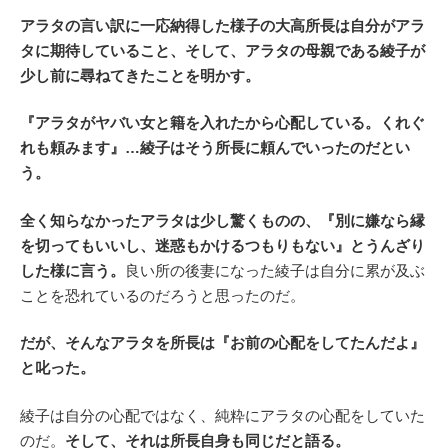
アラタの言い訳に一応納得した様子の大高所長は自分がアラ
タに期待していること、そして、アラタの母親である綾子が
少し前に尋ねてきたことを明かす。
『アラタがヤバい女と籍を入れたから心配している。くれぐ
れも頼みます』…綾子はそう所長に頼んでいったのだとい
う。
全く知らなかったアラタは少し驚くものの、『別に嫌なら縁
を切ってもいいし、迷惑もかけるつもりもない』とうんざり
した様に言う。
良い所の後妻になった綾子は自分に累が及ぶ
ことを恐れているのだろうと思ったのだ。
だが、そんなアラタを所長は『お前の心配をしてたんだよ』
と叱った。
綾子は自分の心配ではなく、純粋にアラタの心配をしていた
のだ。
そして、それは所長自身も同じだと語る。