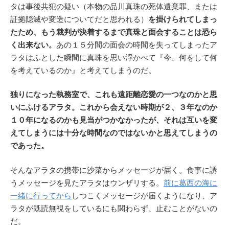
タは事後共犯の疑い（本物の品川真珠の死体遺棄罪、または
証拠隠滅や変造についてだと思われる）
を掛けられてしまっ
たため、もう裁判が決着するまで真珠と面会することは恐ら
く出来ない。
あの１５分間の面会の時間を失ってしまったア
ラタはふとした瞬間に真珠を思い浮かべて『今、何をして何
を考えているのか』と考えてしまうのだ。
独りになった執務室で、これも遠距離恋愛の一つなのかと思
いにふけるアラタ。これから会えない時期が２、３年なのか
１０年になるのかも見当がつかなかったが、それは互いを変
えてしまうには十分な時間なのではないかと思えてしまうの
であった。
そんなアラタの携帯に沙菜からメッセージが届く。食事に誘
うメッセージを見たアラタはウンザリする。
前に葛西の海に
一緒に行ってから
しつこくメッセージが届くようになり、ア
ラタが既読無視をしているにも関わらず、止むことがないの
だ。