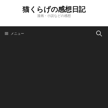
コ
猫くらげの感想日記
ン
テ
漫画・小説などの感想
ン
ツ
へ
検
メニュー
ス
キ
索:
ッ
プ