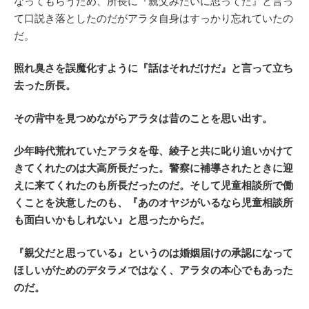
なってもらうため、所長に『親父みたいに思ってた』と言っ
て口説き落としたのだがアラタ自身はすっかり忘れていたの
だ。
照れ臭さを誤魔化すように『話はそれだけだ』と言って立ち
去った所長。
その背中を見つめながらアラタは昔のことを思い出す。
少年時代荒れていたアラタを母、綾子と共に叱り追いかけて
きてくれたのは大高所長だった。警察に補導されたときに迎
えに来てくれたのも所長だったのだ。そして児童相談所で働
くことを決意したのも、『あのオヤジがいるなら児童相談所
も面白いかもしれない』と思ったからだ。
『親父だと思っている』というのは婚姻届けの承認になって
ほしいがためのデタラメではなく、アラタの本心でもあった
のだ。