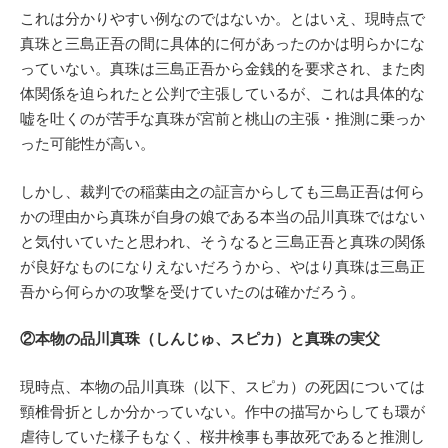
これは分かりやすい例なのではないか。とはいえ、現時点で
真珠と三島正吾の間に具体的に何があったのかは明らかにな
っていない。真珠は三島正吾から金銭的を要求され、また肉
体関係を迫られたと公判で主張しているが、これは具体的な
嘘を吐くのが苦手な真珠が宮前と桃山の主張・推測に乗っか
った可能性が高い。
しかし、裁判での稲葉由之の証言からしても三島正吾は何ら
かの理由から真珠が自身の娘である本当の品川真珠ではない
と気付いていたと思われ、そうなると三島正吾と真珠の関係
が良好なものになりえないだろうから、やはり真珠は三島正
吾から何らかの攻撃を受けていたのは確かだろう。
②本物の品川真珠（しんじゅ、スピカ）と真珠の実父
現時点、本物の品川真珠（以下、スピカ）の死因については
頸椎骨折としか分かっていない。作中の描写からしても環が
虐待していた様子もなく、桜井検事も事故死であると推測し