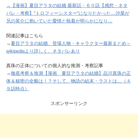
→
【漫画】夏目アラタの結婚 最新話・６０話【感想・ネタ
バレ・考察】”トロフィーシスター”になりたかった…沙菜が
兄の英介に抱いていた愛情と執着が明らかになり…
関連記事はこちら
→
夏目アラタの結婚、登場人物・キャラクター最新まとめ～
wikipediaより詳しく、ネタバレあり
真珠の正体についての個人的な推測・考察記事
→
徹底考察＆推測【漫画 夏目アラタの結婚】品川真珠の正
体＆秘密の全貌は！？そして、物語の結末・ラストは…（４
９話時点）
スポンサーリンク