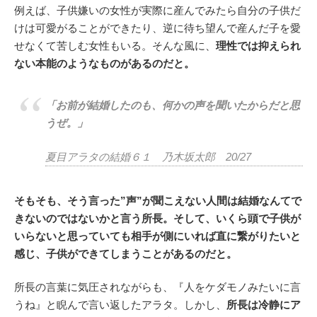
例えば、子供嫌いの女性が実際に産んでみたら自分の子供だ
けは可愛がることができたり、逆に待ち望んで産んだ子を愛
せなくて苦しむ女性もいる。そんな風に、
理性では抑えられ
ない本能のようなものがあるのだと。
「お前が結婚したのも、何かの声を聞いたからだと思
うぜ。」
夏目アラタの結婚６１ 乃木坂太郎 20/27
そもそも、そう言った”声”が聞こえない人間は結婚なんてで
きないのではないかと言う所長。そして、いくら頭で子供が
いらないと思っていても相手が側にいれば直に繋がりたいと
感じ、子供ができてしまうことがあるのだと。
所長の言葉に気圧されながらも、『人をケダモノみたいに言
うね』と睨んで言い返したアラタ。しかし、
所長は冷静にア