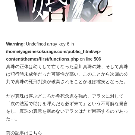
Warning
: Undefined array key 6 in
/home/yage/nekokurage.com/public_html/wp-
content/themes/first/functions.php
on line
506
真珠の正体は幼くして亡くなった品川真珠の妹、そして真珠
は犯行時未成年だった可能性が高い。このことから次回の公
判で真珠の死刑判決が破棄されることがほぼ確実となった。
だが真珠は喜ぶどころか希死念慮を強め、アラタに対して
『次の法廷で助けを呼んだら必ず来て』という不可解な発言
をし、真珠の真意を掴めないアラタはただ困惑するのであっ
た…。
前の記事はこちら