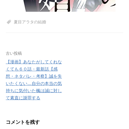
夏目アラタの結婚
投
古い投稿
【漫画】あなたがしてくれな
稿
くても６０話・最新話【感
ナ
想・ネタバレ・考察】誠を失
いたくない…自分の本当の気
ビ
持ちに気付いた楓は誠に対し
ゲ
て素直に謝罪する
ー
シ
コメントを残す
ョ