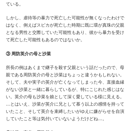
ている。
しかし、虐待等の暴力で死亡した可能性が無くなったわけで
はなく、例えばスピカが死亡した時期に既に環が真珠の父親
となる男性と交際していた可能性もあり、彼から暴力を受け
て死亡した可能性もあるのではないか。
③ 周防英介の母と沙菜
所長の例はあくまで継子を殺す父親という話だったので、母
親である周防英介の母と沙菜はちょっと違うかもしれない。
そして、夫や実子の英介が亡くなってしまった今、直接血縁
がない沙菜と一緒に暮らしているが、特にこじれた感じはな
い。英介の母も沙菜を娘として深く愛している様に見える。
…とはいえ、沙菜が英介に兄として慕う以上の感情を持って
いたこと、そして英介を束縛したいがゆえに嫌がらせを自演
していたこと等は気付いていないようだけどね…。