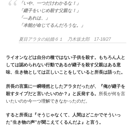
「いや、一つだけわかるな！」
「継子をいじめ殺す父親な！」
「―あれは、」
「本能が命じてるんだろうな。」
夏目アラタの結婚６１ 乃木坂太郎 17-18/27
ライオンなどは自分の種ではない子供を殺す。もちろん人と
しては認められない行動であるが継子を殺す父親はある意
味、生き物としては正しいことをしていると所長は語った。
所長の言葉に一瞬唖然としたアラタだったが、『俺が継子を
殺すタイプだと言いたいのか？』と反発する。
所長が何を言
いたいのか今一つ理解できなかったのだ。
すると所長は『そうじゃなくて、人間はどこかでそういっ
た”生き物の声”が聞こえてくるんだよ』と言う。