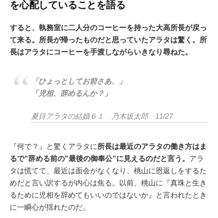
を心配していることを語る
すると、執務室に二人分のコーヒーを持った大高所長が戻っ
て来る。所長が帰ったものだと思っていたアラタは驚く。所
長はアラタにコーヒーを手渡しながらいきなり尋ねた。
「ひょっとしてお前さあ、」
「児相、辞めるんか？」
夏目アラタの結婚６１ 乃木坂太郎 11/27
『何で？』と驚くアラタに
所長は最近のアラタの働き方はま
るで”辞める前の”最後の御奉公”に見えるのだと言う。
アラ
タは慌てて、最近は面会がなくなり、桃山に恩返しをするた
めだと言い訳するが内心は焦る。以前、桃山に『真珠と生き
るために児相を辞めてもいいのではないか』と言われたとき
に一瞬心が揺れたのだ。