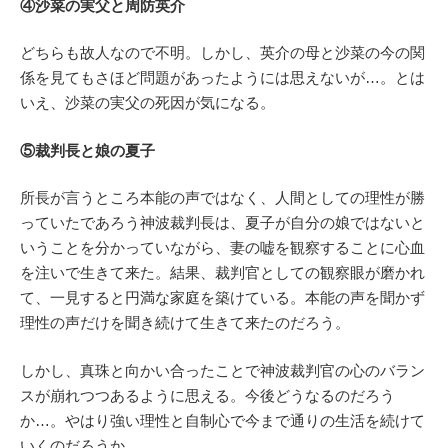
④沙菜の実父と周防英介
どちらも故人なので不明。しかし、英介の母と沙菜の今の関
係を見てもさほど問題があったようには思えないが…。とは
いえ、沙菜の実父の死因が気になる。
⑤裁判長と娘の夏子
所長が言うところ本能の声ではなく、人間としての理性が勝
っていたであろう神波裁判長は、夏子が自分の娘ではないと
いうことを分かっていながら、妻の嘘を観察することに心血
を注いで生きて来た。結果、裁判官としての観察眼が磨かれ
て、一見すると円満な家庭を築けている。本能の声を聞かず
理性の声だけを聞き続けて生きて来たのだろう。
しかし、真珠と向かい合ったことで神波裁判官の心のバラン
スが崩れつつあるように思える。今後どうなるのだろう
か…。やはり強い理性と自制心で今まで通りの生活を続けて
いくのだろうか。