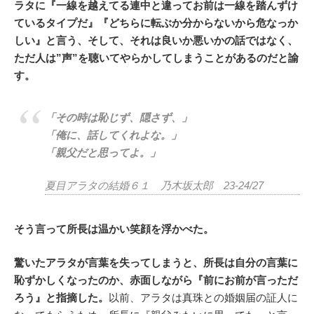
ラタに『一線を越えてる連中と違ってお前は一線を踏んずけ
ているタイプだ』『どちらに転ぶか分からないから危なっか
しい』と言う、そして、それは良いか悪いかの話ではなく、
ただ人は”声”を聴いてやらかしてしまうことがあるのだと諭
す。
「その時は恥じず、隠さず、」
「俺に、話してくれよな。」
「親父だと思ってよ。」
夏目アラタの結婚６１ 乃木坂太郎 23-24/27
そう言って所長は温かい笑顔を浮かべた。
驚いたアラタが言葉を失ってしまうと、所長は自分の言葉に
恥ずかしくなったのか、赤面しながら『前にお前が言っただ
ろう』と指摘した。
以前、アラタは真珠との婚姻届の証人に