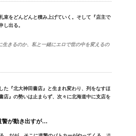
札束をどんどんと積み上げていく。そして『店主で
申し出る。
に生きるのか、私と一緒にエロで世の中を変えるの
化した『北大神田書店』と生まれ変わり、列をなすほ
書店』の勢いは止まらず、次々に北海道中に支店を
道警が動き出すが…
する。だが、そこに道警のパトカーがやってくる。
道