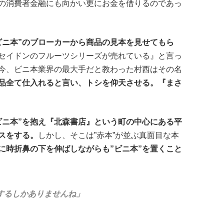
の消費者金融にも向かい更にお金を借りるのであっ
ビニ本”のブローカーから商品の見本を見せてもら
セイドンのフルーツシリーズが売れている』と言っ
今、ビニ本業界の最大手だと教わった村西はその名
品全て仕入れると言い、トシを仰天させる。『まさ
ビニ本”を抱え『北森書店』という町の中心にある平
スをする。
しかし、そこは”赤本”が並ぶ真面目な本
に時折鼻の下を伸ばしながらも”ビニ本”を置くこと
するしかありませんね」