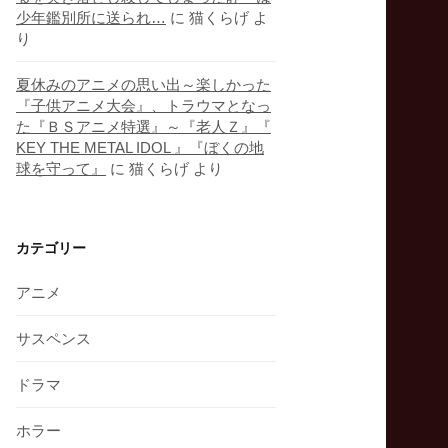
少年鑑別所に送られ…
に
猫くらげ
よ
り
夏休みのアニメの思い出～楽しかった
『子供アニメ大会』、トラウマとなっ
た『ＢＳアニメ特選』～『老人Ｚ』『
KEY THE METAL IDOL 』『ぼくの地
球を守って』
に
猫くらげ
より
カテゴリー
アニメ
サスペンス
ドラマ
ホラー