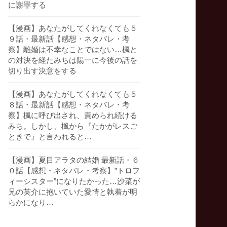
に謝罪する
【漫画】あなたがしてくれなくても５
９話・最新話【感想・ネタバレ・考
察】離婚は不幸なことではない…楓と
の対決を経たみちは陽一に今後の話を
切り出す決意をする
【漫画】あなたがしてくれなくても５
８話・最新話【感想・ネタバレ・考
察】楓に呼び出され、責められ続ける
みち。しかし、楓から『たかがレスご
ときで』と言われると…
【漫画】夏目アラタの結婚 最新話・６
０話【感想・ネタバレ・考察】”トロフ
ィーシスター”になりたかった…沙菜が
兄の英介に抱いていた愛情と執着が明
らかになり…