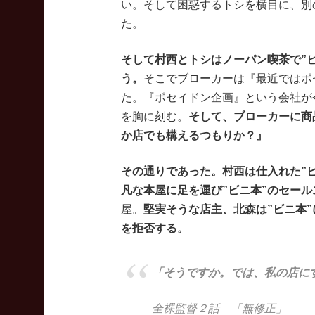
い。そして困惑するトシを横目に、別
た。
そして村西とトシはノーパン喫茶で”
う。
そこでブローカーは『最近ではポ
た。『ポセイドン企画』という会社が
を胸に刻む。
そして、ブローカーに商
か店でも構えるつもりか？』
その通りであった。村西は仕入れた”
凡な本屋に足を運び”ビニ本”のセール
屋。
堅実そうな店主、北森は”ビニ本”
を拒否する。
「そうですか。では、私の店に
全裸監督２話 「無修正」