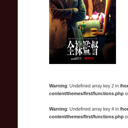
Warning
: Undefined array key 2 in
/ho
content/themes/first/functions.php
o
Warning
: Undefined array key 4 in
/ho
content/themes/first/functions.php
o