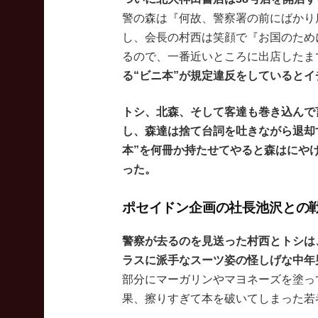
警の森は『何故、警察署の前にばかり
し、会長の村西は笑顔で『お国のため
るので、一番近いところに出店したま
る“ビニ本”が規定違反をしていると
トシ、北森、そして客達も巻き込んで
し、森達は捨て台詞を吐きながら退却
本”を何冊か持たせてやると森はにや
った。
ポセイドン企画の社長池沢との
警察が去るのを見送った村西とトシは
ラスに派手なスーツ姿の怪しげな中年
部分にマーガリンやマヨネーズを塗っ
果、擦りすぎて本を破いてしまった若