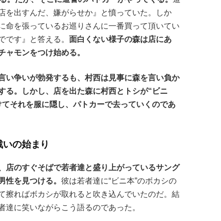
店を出すんだ、嫌がらせか』と憤っていた。しか
に命を張っているお巡りさんに一番買って頂いてい
でです』と答える。
面白くない様子の森は店にあ
イチャモンをつけ始める。
言い争いが勃発するも、村西は見事に森を言い負か
する。しかし、店を出た森に村西とトシが“ビニ
けてそれを服に隠し、パトカーで去っていくのであ
戦いの始まり
、店のすぐそばで若者達と盛り上がっているサング
男性を見つける。
彼は若者達に“ビニ本”のボカシの
て擦ればボカシが取れると吹き込んでいたのだ。結
者達に笑いながらこう語るのであった。