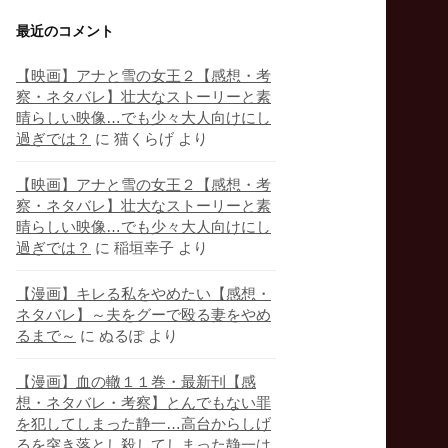
最近のコメント
【映画】アナと雪の女王２【感想・考
察・ネタバレ】壮大なストーリーと素
晴らしい映像…でも少々大人向けにし
過ぎでは？
に
猫くらげ
より
【映画】アナと雪の女王２【感想・考
察・ネタバレ】壮大なストーリーと素
晴らしい映像…でも少々大人向けにし
過ぎでは？
に
稲垣幸子
より
【漫画】キレる私をやめたい【感想・
ネタバレ】～夫をグーで殴る妻をやめ
るまで～
に
ぬるぽ
より
【漫画】血の轍１１巻・最新刊【感
想・ネタバレ・考察】とんでもない罪
を犯してしまった静一…高台からしげ
るを突き落とし殺してしまった静一は