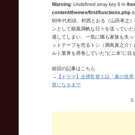
Warning
: Undefined array key 6 in
/ho
content/themes/first/functions.php
o
80年代初頭、村西とおる（山田孝之
ンとして順風満帆な日々を送っていた
遇してしまい、一気に職も家族も失っ
ットテープを売るトシ（満島真之介）
ルト業界を席巻していた“ビニ本”に目
前回の記事はこちら
→
【ドラマ】全裸監督１話「裏の世界
督になるまで
ス