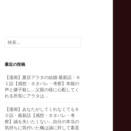
検
索:
最近の投稿
【漫画】夏目アラタの結婚 最新話・６
１話【感想・ネタバレ・考察】本能の
声と継子殺し…父親の様に心配してく
れる所長にアラタは…
【漫画】あなたがしてくれなくても６
０話・最新話【感想・ネタバレ・考
察】誠を失いたくない…自分の本当の
気持ちに気付いた楓は誠に対して素直