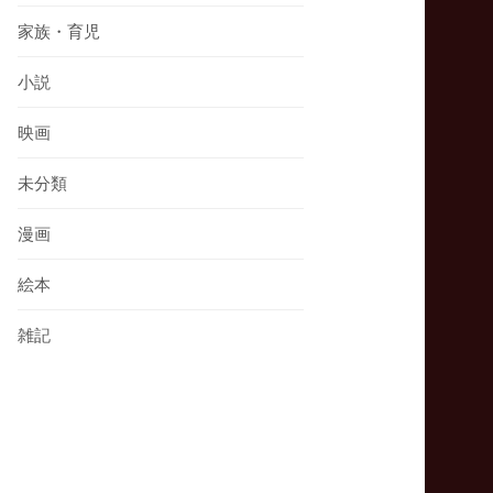
家族・育児
小説
映画
未分類
漫画
絵本
雑記