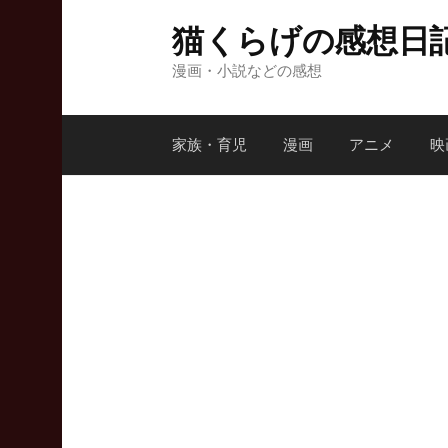
コ
猫くらげの感想日
ン
テ
漫画・小説などの感想
ン
ツ
家族・育児
漫画
アニメ
映
へ
ス
キ
ッ
プ