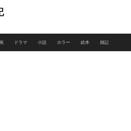
記
画
ドラマ
小説
ホラー
絵本
雑記