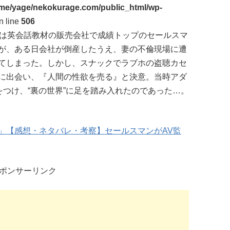
me/yage/nekokurage.com/public_html/wp-
n line
506
）は英会話教材の販売会社で成績トップのセールスマ
が、ある日会社が倒産したうえ、妻の不倫現場に遭
てしまった。しかし、スナックでラブホの盗聴カセ
に出会い、『人間の性欲を売る』と決意。当時アダ
をつけ、“裏の世界”に足を踏み入れたのであった…。
」【感想・ネタバレ・考察】セールスマンがAV監
ポンサーリンク