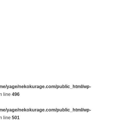
me/yage/nekokurage.com/public_html/wp-
n line
496
me/yage/nekokurage.com/public_html/wp-
n line
501