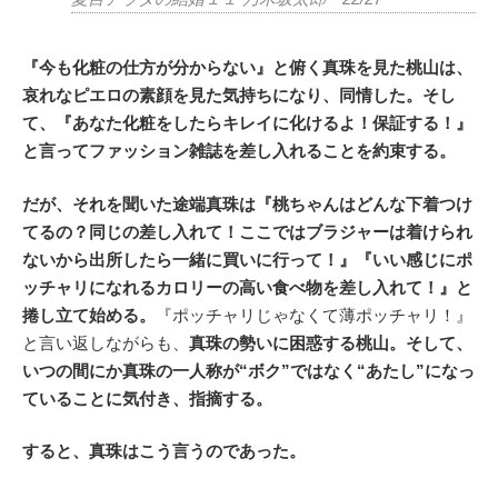
『今も化粧の仕方が分からない』と俯く真珠を見た桃山は、
哀れなピエロの素顔を見た気持ちになり、同情した。そし
て、『あなた化粧をしたらキレイに化けるよ！保証する！』
と言ってファッション雑誌を差し入れることを約束する。
だが、それを聞いた途端真珠は『桃ちゃんはどんな下着つけ
てるの？同じの差し入れて！ここではブラジャーは着けられ
ないから出所したら一緒に買いに行って！』『いい感じにポ
ッチャリになれるカロリーの高い食べ物を差し入れて！』と
捲し立て始める。
『ポッチャリじゃなくて薄ポッチャリ！』
と言い返しながらも、
真珠の勢いに困惑する桃山。そして、
いつの間にか真珠の一人称が“ボク”ではなく“あたし”になっ
ていることに気付き、指摘する。
すると、真珠はこう言うのであった。