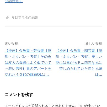
９話時点）
夏目アラタの結婚
投
古い投稿
新しい投稿
【漫画】金魚妻～芳香妻【感
【漫画】金魚妻～園芸妻【感
稿
想・ネタバレ・考察】その香
想・ネタバレ・考察】美しい
ナ
は友人の母親によく似ていて
花には毒がある…凶悪な兄に
～若い男性社員のアパートを
苦しめられていた弟と兄嫁
ビ
訪れた４０代の既婚OLは…
は…
ゲ
ー
コメントを残す
シ
ョ
メールアドレスが公開されることはありません。
※
が付いてい