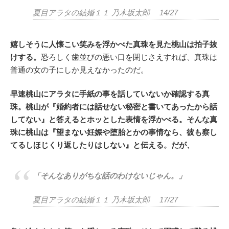
夏目アラタの結婚１１ 乃木坂太郎 14/27
嬉しそうに人懐こい笑みを浮かべた真珠を見た桃山は拍子抜
けする。
恐ろしく歯並びの悪い口を閉じさえすれば、真珠は
普通の女の子にしか見えなかったのだ。
早速桃山にアラタに手紙の事を話していないか確認する真
珠。桃山が『婚約者には話せない秘密と書いてあったから話
してない』と答えるとホッとした表情を浮かべる。そんな真
珠に桃山は『望まない妊娠や堕胎とかの事情なら、彼も察し
てるしほじくり返したりはしない』と伝える。だが、
「そんなありがちな話のわけないじゃん。」
夏目アラタの結婚１１ 乃木坂太郎 17/27