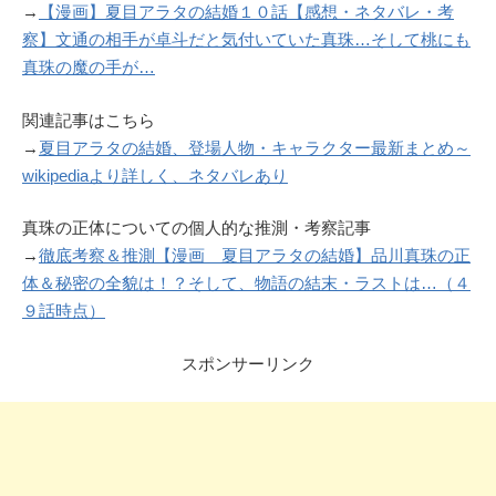
→
【漫画】夏目アラタの結婚１０話【感想・ネタバレ・考
察】文通の相手が卓斗だと気付いていた真珠…そして桃にも
真珠の魔の手が…
関連記事はこちら
→
夏目アラタの結婚、登場人物・キャラクター最新まとめ～
wikipediaより詳しく、ネタバレあり
真珠の正体についての個人的な推測・考察記事
→
徹底考察＆推測【漫画 夏目アラタの結婚】品川真珠の正
体＆秘密の全貌は！？そして、物語の結末・ラストは…（４
９話時点）
スポンサーリンク