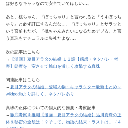
は好きなキャラなので安全でいてほしい…。
あと、桃ちゃん、『ぽっちゃり』と言われると『うすぽっち
ゃり』と必ず訂正するんだな…。『ぽっちゃり』とサラッと
いう宮前もだが、『桃ちゃんみたいになるためデブる』と言
う真珠もナチュラルに失礼だよな…。
次の記事はこちら
→
【漫画】夏目アラタの結婚 １２話【感想・ネタバレ・考
察】態度を一変させて桃山を激しく攻撃する真珠
関連記事はこちら
→
夏目アラタの結婚、登場人物・キャラクター最新まとめ～
wikipediaより詳しく、ネタバレあり
真珠の正体についての個人的な推測・考察記事
→
徹底考察＆推測【漫画 夏目アラタの結婚】品川真珠の正
体＆秘密の全貌は！？そして、物語の結末・ラストは…（４