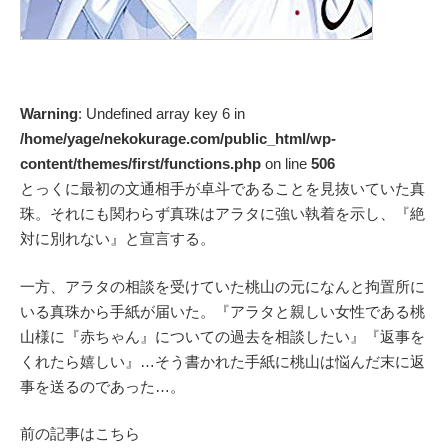
Warning
: Undefined array key 6 in
/home/yage/nekokurage.com/public_html/wp-
content/themes/first/functions.php
on line
506
とっくに最初の文通相手が卓斗であることを見抜いていた真
珠。それにも関わらず真珠はアラタに強い執着を示し、『絶
対に別れない』と宣言する。
一方、アラタの相談を受けていた桃山の元になんと拘置所に
いる真珠から手紙が届いた。『アラタと親しい女性である桃
山様に『赤ちゃん』についての過去を相談したい』『返事を
くれたら嬉しい』…そう書かれた手紙に桃山は悩んだ末に返
事を送るのであった…。
前の記事はこちら