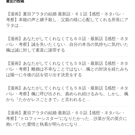
最近の投稿
【漫画】夏目アラタの結婚 最新話・６１話【感想・ネタバレ・
考察】本能の声と継子殺し…父親の様に心配してくれる所長にア
ラタは…
【漫画】あなたがしてくれなくても６０話・最新話【感想・ネタ
バレ・考察】誠を失いたくない…自分の本当の気持ちに気付いた
楓は誠に対して素直に謝罪する
【漫画】あなたがしてくれなくても５９話・最新話【感想・ネタ
バレ・考察】離婚は不幸なことではない…楓との対決を経たみち
は陽一に今後の話を切り出す決意をする
【漫画】あなたがしてくれなくても５８話・最新話【感想・ネタ
バレ・考察】楓に呼び出され、責められ続けるみち。しかし、楓
から『たかがレスごときで』と言われると…
【漫画】夏目アラタの結婚 最新話・６０話【感想・ネタバレ・
考察】”トロフィーシスター”になりたかった…沙菜が兄の英介に
抱いていた愛情と執着が明らかになり…