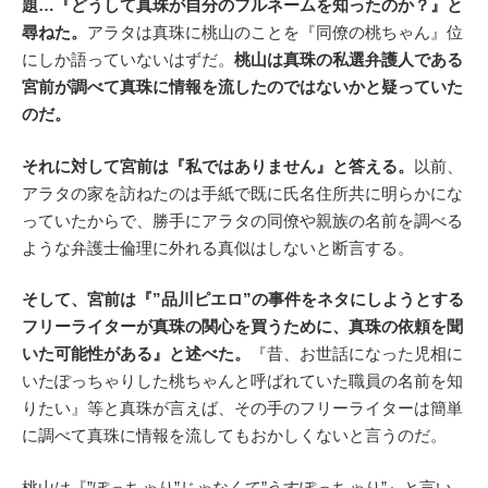
題…『どうして真珠が自分のフルネームを知ったのか？』と
尋ねた。
アラタは真珠に桃山のことを『同僚の桃ちゃん』位
にしか語っていないはずだ。
桃山は真珠の私選弁護人である
宮前が調べて真珠に情報を流したのではないかと疑っていた
のだ。
それに対して宮前は『私ではありません』と答える。
以前、
アラタの家を訪ねたのは手紙で既に氏名住所共に明らかにな
っていたからで、勝手にアラタの同僚や親族の名前を調べる
ような弁護士倫理に外れる真似はしないと断言する。
そして、宮前は『”品川ピエロ”の事件をネタにしようとする
フリーライターが真珠の関心を買うために、真珠の依頼を聞
いた可能性がある』と述べた。
『昔、お世話になった児相に
いたぽっちゃりした桃ちゃんと呼ばれていた職員の名前を知
りたい』等と真珠が言えば、その手のフリーライターは簡単
に調べて真珠に情報を流してもおかしくないと言うのだ。
桃山は『”ぽっちゃり”じゃなくて”うすぽっちゃり”』と言い