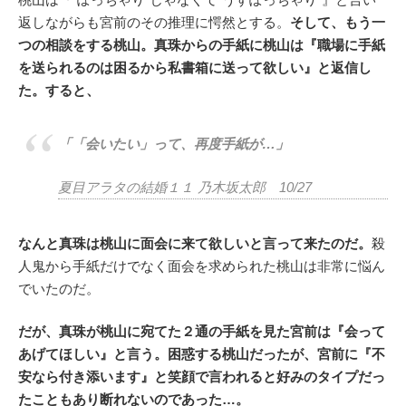
返しながらも宮前のその推理に愕然とする。
そして、もう一
つの相談をする桃山。真珠からの手紙に桃山は『職場に手紙
を送られるのは困るから私書箱に送って欲しい』と返信し
た。すると、
「「会いたい」って、再度手紙が…」
夏目アラタの結婚１１ 乃木坂太郎 10/27
なんと真珠は桃山に面会に来て欲しいと言って来たのだ。
殺
人鬼から手紙だけでなく面会を求められた桃山は非常に悩ん
でいたのだ。
だが、真珠が桃山に宛てた２通の手紙を見た宮前は『会って
あげてほしい』と言う。困惑する桃山だったが、宮前に『不
安なら付き添います』と笑顔で言われると好みのタイプだっ
たこともあり断れないのであった…。