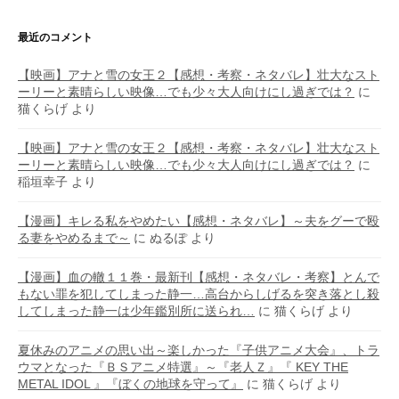
最近のコメント
【映画】アナと雪の女王２【感想・考察・ネタバレ】壮大なスト
ーリーと素晴らしい映像…でも少々大人向けにし過ぎでは？
に
猫くらげ
より
【映画】アナと雪の女王２【感想・考察・ネタバレ】壮大なスト
ーリーと素晴らしい映像…でも少々大人向けにし過ぎでは？
に
稲垣幸子
より
【漫画】キレる私をやめたい【感想・ネタバレ】～夫をグーで殴
る妻をやめるまで～
に
ぬるぽ
より
【漫画】血の轍１１巻・最新刊【感想・ネタバレ・考察】とんで
もない罪を犯してしまった静一…高台からしげるを突き落とし殺
してしまった静一は少年鑑別所に送られ…
に
猫くらげ
より
夏休みのアニメの思い出～楽しかった『子供アニメ大会』、トラ
ウマとなった『ＢＳアニメ特選』～『老人Ｚ』『 KEY THE
METAL IDOL 』『ぼくの地球を守って』
に
猫くらげ
より