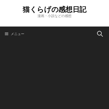
コ
猫くらげの感想日記
ン
テ
漫画・小説などの感想
ン
ツ
へ
検
メニュー
ス
キ
索:
ッ
プ