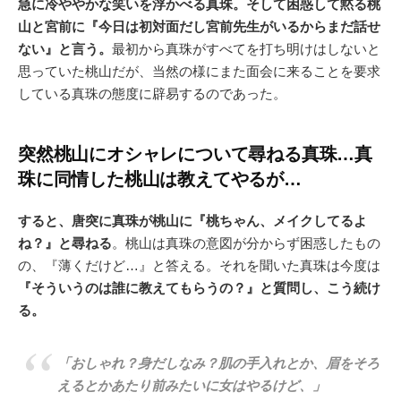
急に冷ややかな笑いを浮かべる真珠。そして困惑して黙る桃
山と宮前に『今日は初対面だし宮前先生がいるからまだ話せ
ない』と言う。
最初から真珠がすべてを打ち明けはしないと
思っていた桃山だが、当然の様にまた面会に来ることを要求
している真珠の態度に辟易するのであった。
突然桃山にオシャレについて尋ねる真珠…真
珠に同情した桃山は教えてやるが…
すると、唐突に真珠が桃山に『桃ちゃん、メイクしてるよ
ね？』と尋ねる
。桃山は真珠の意図が分からず困惑したもの
の、『薄くだけど…』と答える。それを聞いた真珠は今度は
『そういうのは誰に教えてもらうの？』と質問し、こう続け
る。
「おしゃれ？身だしなみ？肌の手入れとか、眉をそろ
えるとかあたり前みたいに女はやるけど、」