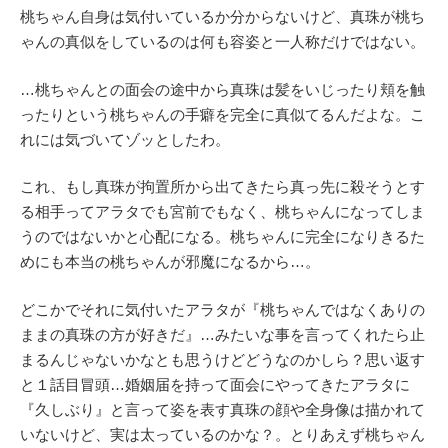
桃ちゃん自身は気付いているか分からないけど、真珠が桃ち
ゃんの真似をしているのは何も容姿と一人称だけではない。
…桃ちゃんとの面会の途中から真珠は髪をいじったり頬を触
ったりという桃ちゃんの手癖を完全に真似てるんだよな。こ
れには気づいてゾッとしたわ。
これ、もし真珠が拘置所から出てきたら真っ先に殺そうとす
る相手ってアラタでも宮前でもなく、桃ちゃんになってしま
うのではないかと心配になる。桃ちゃんに完全になりきるた
めにも本当の桃ちゃんが邪魔になるから…。
どこかでそれに気付いたアラタが『桃ちゃんではなくありの
ままの真珠の方が好きだ』…みたいな事を言ってくれたら止
まるんじゃないかなとも思うけどどうなのかしら？思い返す
と１話目冒頭…婚姻届を持って面会にやってきたアラタに
『久しぶり』と言って姿を表す真珠の顔や全身像は描かれて
いないけど、実は太っているのかな？。とりあえず桃ちゃん