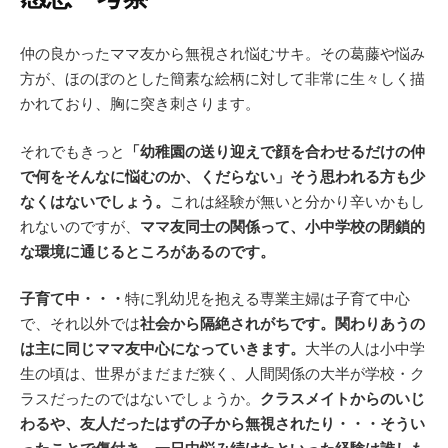
仲の良かったママ友から無視され悩むサキ。その葛藤や悩み
方が、ほのぼのとした簡素な絵柄に対して非常に生々しく描
かれており、胸に突き刺さります。
それでもきっと
「幼稚園の送り迎えで顔を合わせるだけの仲
で何をそんなに悩むのか、くだらない」そう思われる方も少
なくはないでしょう。
これは経験が無いと分かり辛いかもし
れないのですが、
ママ友同士の関係って、小中学校の閉鎖的
な環境に通じるところがあるのです。
子育て中・・・
特に乳幼児を抱える専業主婦は子育て中心
で、それ以外では
社会から隔絶されがちです。関わりあうの
は主に同じママ友中心になっていきます。
大半の人は小中学
生の頃は、世界がまだまだ狭く、人間関係の大半が学校・ク
ラスだったのではないでしょうか。
クラスメイトからのいじ
わるや、友人だったはずの子から無視されたり・・・そうい