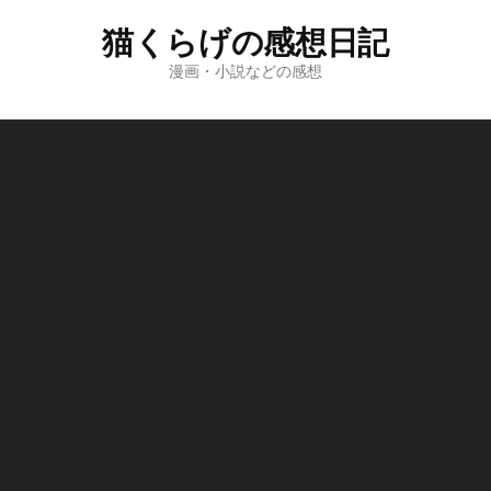
コ
猫くらげの感想日記
ン
テ
漫画・小説などの感想
ン
ツ
へ
ス
キ
ッ
プ