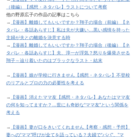
（後編）【感想・ネタバレ】ラストについて考察
他の野原広子の作品の記事はこちら
→
【漫画】離婚してもいいですか？翔子の場合（前編）【ネ
タバレ・各話あらすじ】私は夫が大嫌い…黒い感情を持った
主婦が夫との離婚を決意する時
→
【漫画】離婚してもいいですか？翔子の場合（後編）【ネ
タバレ・各話あらすじ】夫、淳一が浮気？怒りを爆発させる
翔子～辿り着いたのはブラックなラスト・結末
→
【漫画】娘が学校に行きません【感想・ネタバレ】不登校
のリアルとプロの力の必要性を考える
→
【漫画】消えたママ友【感想・ネタバレ】あなたはママ友
の何を知ってますか？…世にも奇妙な“ママ友”という関係を
考える
→
【漫画】妻が口をきいてくれません【考察・感想・予想】
妻への“ママ”呼びが全てを語っている？夫婦で“パパ”、”マ