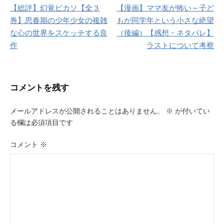
【総評】幻覚ピカソ【全３
【漫画】ママ友が怖い～子ど
稿
巻】思春期の少年少女の複雑
もが同学年という小さな絶望
ナ
な心の世界をスケッチする良
（後編）【感想・ネタバレ】
作
ラストについて考察
ビ
ゲ
ー
コメントを残す
シ
メールアドレスが公開されることはありません。
※
が付いてい
ョ
る欄は必須項目です
ン
コメント
※