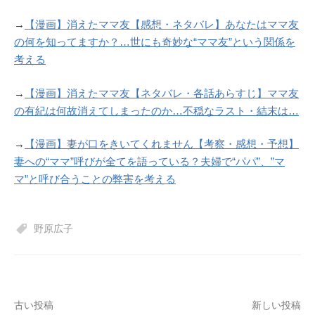
→
【漫画】消えたママ友【感想・ネタバレ】あなたはママ友
の何を知ってますか？…世にも奇妙な“ママ友”という関係を
考える
→
【漫画】消えたママ友【ネタバレ・各話あらすじ】ママ友
の有紀は何故消えてしまったのか…不穏なラスト・結末は…
→
【漫画】妻が口をきいてくれません【考察・感想・予想】
妻への“ママ”呼びが全てを語っている？夫婦で“パパ”、”マ
マ”と呼び合うことの弊害を考える
野原広子
投
古い投稿
新しい投稿