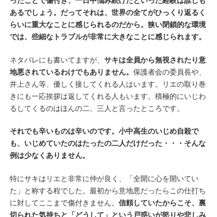
ったことで傷付き、一日中悩み続けたといった経験は誰しも
あるでしょう。だってそれは、世界の全てがひっくり返るく
らいに重大なことに感じられるのだから。狭い閉鎖的な環境
では、些細なトラブルが非常に大きなことに感じられます。
ネタバレにも書いてますが、
サキは全員から無視されたり意
地悪されているわけでもありません。
保護者会の委員長や、
井上さん等、優しく接してくれる人はいます。リエの取り巻
きにも一応挨拶は返してくれる人もいます。積極的にいじわ
るしてくるのはほんの二、三人と言ったところです。
それでも辛いものは辛いのです。小中高生のいじめ自殺で
も、いじめていたのはたったの二人だけだった・・・そんな
例は少なくありません。
特にサキはリエと非常に仲が良く、「全開に心を開いてい
た」と称する程でした。最初から意地悪だったらこの仕打ち
に対してここまで傷付きません。
信頼していたからこそ、裏
切られた気持ちと「どうして」という戸惑いが怒りや悲しみ