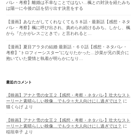
バレ・考察】離婚は不幸なことではない…楓との対決を経たみち
は陽一に今後の話を切り出す決意をする
【漫画】あなたがしてくれなくても５８話・最新話【感想・ネタ
バレ・考察】楓に呼び出され、責められ続けるみち。しかし、楓
から『たかがレスごときで』と言われると…
【漫画】夏目アラタの結婚 最新話・６０話【感想・ネタバレ・
考察】”トロフィーシスター”になりたかった…沙菜が兄の英介に
抱いていた愛情と執着が明らかになり…
最近のコメント
【映画】アナと雪の女王２【感想・考察・ネタバレ】壮大なスト
ーリーと素晴らしい映像…でも少々大人向けにし過ぎでは？
に
猫くらげ
より
【映画】アナと雪の女王２【感想・考察・ネタバレ】壮大なスト
ーリーと素晴らしい映像…でも少々大人向けにし過ぎでは？
に
稲垣幸子
より