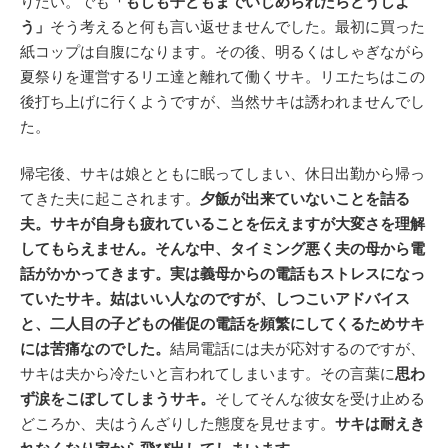
りたい。でも
「もしも子どもまでいじめられたらどうしよ
う」
そう考えると何も言い返せませんでした。最初に買った
紙コップは自腹になります。その後、明るくはしゃぎながら
夏祭りを運営するリエ達と離れて働くサキ。リエたちはこの
後打ち上げに行くようですが、当然サキは誘われませんでし
た。
帰宅後、サキは娘とともに眠ってしまい、休日出勤から帰っ
てきた夫に起こされます。
夕飯が出来ていないことを詰る
夫。サキが自身も疲れていることを伝えますが大変さを理解
してもらえません。そんな中、タイミング悪く夫の母から電
話がかかってきます。実は義母からの電話もストレスになっ
ていたサキ。姑はいい人なのですが、しつこいアドバイス
と、二人目の子どもの催促の電話を頻繁にしてくるためサキ
には苦痛なのでした。
結局電話には夫が応対するのですが、
サキは夫から冷たいと言われてしまいます。その言葉に
思わ
ず涙をこぼしてしまうサキ。
そしてそんな彼女を受け止める
どころか、夫はうんざりした態度を見せます。
サキは耐えき