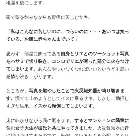
稚園を後にします。
家で薬を飲みながらも胃痛に苦しむサキ。
「私はこんなに苦しいのに、つらいのに・・・あいつは笑っ
ている。お腹に赤ちゃんまでいて」
思わず、部屋に飾ってある
自身とリエとのツーショット写真
をハサミで切り裂き、コンロでリエが写った部分に火をつけ
てしまいます。
あんなやついなくなればいいというどす黒い
感情が沸き上がります。
ところが、
写真を燃やしたことで火災報知器が鳴り響きま
す。
慌てて止めようとしてイスに乗るサキ。しかし、動揺し
すぎた結果、
イスから転倒してしまいます。
床に転がりながら我に返るサキ。
するとマンションの隣室に
住む女子大生が彼氏と共にやってきました。
火災報知器の音
に駆けつけてきたのです。転倒しているサキを心配してくれ