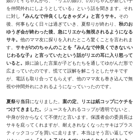
娘のミイちゃんから、『リエの娘の、ののちゃんが新しい子
を仲間外れにしようとしている』という話を聞きます。それ
に対し
『みんなで仲良くしなきゃダメ』と言うサキ。
その
後、何事もなく日々は過ぎていき、夏祭りが終わり、
秋のお
ゆうぎ会が終わった後、急にリエから無視されるようになる
サキ。
他のママ友に探りを入れたところ驚くことを言われま
す。
サキがののちゃんのことを『みんなで仲良くできないい
じわるな子』と言っていたという話がリエの耳に入り怒って
いると。
娘に諭した言葉が子どもたちを通してゆがんだ形で
広まっていたのです。慌てて誤解を解こうとしたサキです
が、電話も取り合ってもらえず、他のママ友も巻き込んで無
視や仲間外れにされるようになっていったのです。
夏祭り当日
になりました。
案の定、リエは紙コップにケチを
つけてきました。
ジュースを入れるコップが透明でないと、
中身が分からなくて不便だと言います。保護者会の委員長は
サキを庇ってくれますが、耐えきれなくなったサキはプラス
ティックコップを買いに走ります。本当はそう言い返してや