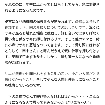
それなのに、年中に上がってしばらくしてから、急に無視さ
れるようになったのです。
夕方になり幼稚園の保護者会が開かれます。
憂鬱な気持ちで
参加するサキ。園の夏祭りについての話し合いです。
近くに
サキが座ると離れた場所に移動し、話し合いではさりげなく
買い出し係をサキに押し付けるリエ。そして他のママと一緒
に小声でサキに悪態をついてきます。
そして
帰り際にはわざ
とらしく「田中さん」と呼んだうえで更に仕事を押し付けま
す。笑顔で了承するサキ。しかし、帰り道一人になった途端
涙がこぼれます。
リエが無視や仲間外れをする意地の悪い、小さい人間だと見
抜けなかったこと。
そしてそんな人間と仲良しになったこと
を後悔しているのです。
「下の名前でなんて呼び合わなければよかった・・・こんな
ふうになるなんて思ってもみなかったよ”リエちゃん”」