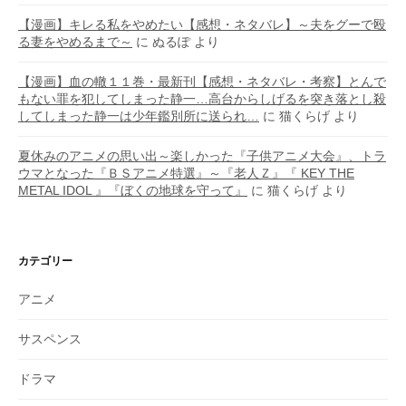
【漫画】キレる私をやめたい【感想・ネタバレ】～夫をグーで殴
る妻をやめるまで～
に
ぬるぽ
より
【漫画】血の轍１１巻・最新刊【感想・ネタバレ・考察】とんで
もない罪を犯してしまった静一…高台からしげるを突き落とし殺
してしまった静一は少年鑑別所に送られ…
に
猫くらげ
より
夏休みのアニメの思い出～楽しかった『子供アニメ大会』、トラ
ウマとなった『ＢＳアニメ特選』～『老人Ｚ』『 KEY THE
METAL IDOL 』『ぼくの地球を守って』
に
猫くらげ
より
カテゴリー
アニメ
サスペンス
ドラマ