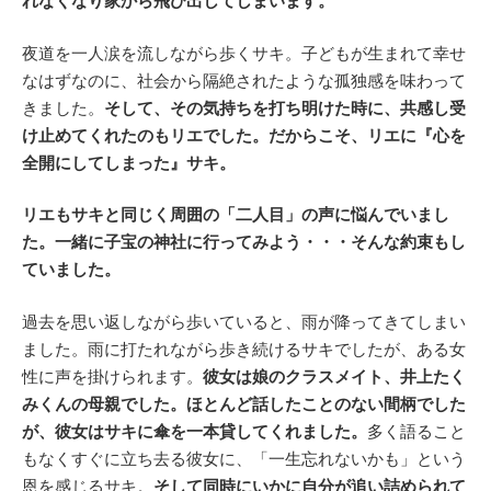
れなくなり家から飛び出してしまいます。
夜道を一人涙を流しながら歩くサキ。子どもが生まれて幸せ
なはずなのに、社会から隔絶されたような孤独感を味わって
きました。
そして、その気持ちを打ち明けた時に、共感し受
け止めてくれたのもリエでした。だからこそ、リエに『
心を
全開にしてしまった』サキ。
リエもサキと同じく周囲の「二人目」の声に悩んでいまし
た。一緒に子宝の神社に行ってみよう・・・そんな約束もし
ていました。
過去を思い返しながら歩いていると、雨が降ってきてしまい
ました。雨に打たれながら歩き続けるサキでしたが、ある女
性に声を掛けられます。
彼女は娘のクラスメイト、井上たく
みくんの母親でした。ほとんど話したことのない間柄でした
が、彼女はサキに傘を一本貸してくれました。
多く語ること
もなくすぐに立ち去る彼女に、「一生忘れないかも」という
恩を感じるサキ。
そして同時にいかに自分が追い詰められて