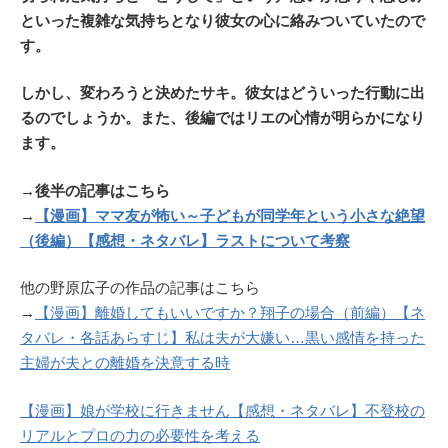
といった複雑な気持ちとなり彼女の心に絡みついていたので
す。
しかし、変わろうと決めたサキ。彼女はどういった行動に出
るのでしょうか。また、後編ではリエの心情が明らかになり
ます。
→後半の記事はこちら
→
【漫画】ママ友が怖い～子どもが同学年という小さな絶望
（後編）【感想・ネタバレ】ラストについて考察
他の野原広子の作品の記事はこちら
→
【漫画】離婚してもいいですか？翔子の場合（前編）【ネ
タバレ・各話あらすじ】私は夫が大嫌い…黒い感情を持った
主婦が夫との離婚を決意する時
【漫画】娘が学校に行きません【感想・ネタバレ】不登校の
リアルとプロの力の必要性を考える