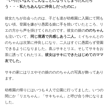
「いったいなんでこんなことになってしまったんだろ
う・・・
私たちあんなに仲良しだったのに」
彼女たちが出会ったのは、子ども達が幼稚園に入園にて間も
ない頃。登園を嫌がり愚図る娘に手を焼いていたところ、リ
エの方から声を掛けてくれたのです。彼女の娘の
ののちゃん
も泣いていて、
同じ境遇で共感しあう二人。
ミイちゃんとの
のちゃんは次第に仲良しになり、二人はすぐに愚図らず登園
できるようになりました。喜ぶサキとリエ。そしてサキをお
茶に誘ってくれたリエ。
彼女はサキにできたはじめてのママ
友でした。
サキの家にはリエやその娘のののちゃんの写真が飾ってあり
ます。
幼稚園の帰りにはいつも４人で公園に行ってました。いつの
間にか「リエちゃん」「サキちゃん」と呼び合う仲になりま
した。