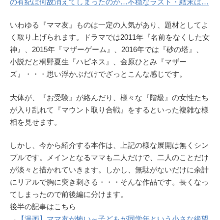
の有紀は何故消えてしまったのか…不穏なラスト・結末は…
いわゆる『ママ友』ものは一定の人気があり、題材としてよ
く取り上げられます。ドラマでは2011年『名前をなくした女
神』、2015年『マザーゲーム』、2016年では『砂の塔』、
小説だと桐野夏生『ハピネス』、金原ひとみ『マザー
ズ』・・・思い浮かぶだけでざっとこんな感じです。
大体が、『お受験』が絡んだり、様々な『階級』の女性たち
が入り乱れて『マウント取り合戦』をするといった複雑な様
相を見せます。
しかし、今から紹介する本作は、上記の様な展開は無くシン
プルです。メインとなるママも二人だけで、二人のことだけ
が淡々と描かれていきます。しかし、無駄がないだけに余計
にリアルで胸に突き刺さる・・・そんな作品です。長くなっ
てしまったので前後編に分けます。
後半の記事はこちら
→
【漫画】ママ友が怖い～子どもが同学年という小さな絶望