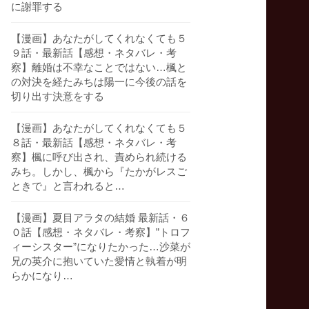
に謝罪する
【漫画】あなたがしてくれなくても５
９話・最新話【感想・ネタバレ・考
察】離婚は不幸なことではない…楓と
の対決を経たみちは陽一に今後の話を
切り出す決意をする
【漫画】あなたがしてくれなくても５
８話・最新話【感想・ネタバレ・考
察】楓に呼び出され、責められ続ける
みち。しかし、楓から『たかがレスご
ときで』と言われると…
【漫画】夏目アラタの結婚 最新話・６
０話【感想・ネタバレ・考察】”トロフ
ィーシスター”になりたかった…沙菜が
兄の英介に抱いていた愛情と執着が明
らかになり…