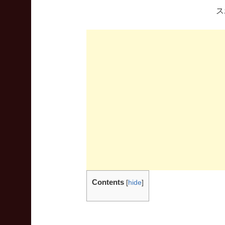
ス
Contents
[
hide
]