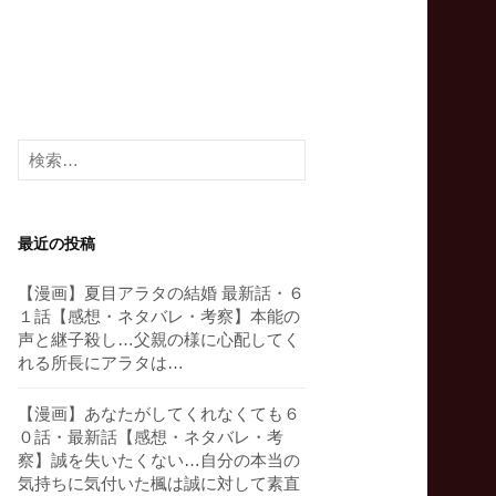
検
索:
最近の投稿
【漫画】夏目アラタの結婚 最新話・６
１話【感想・ネタバレ・考察】本能の
声と継子殺し…父親の様に心配してく
れる所長にアラタは…
【漫画】あなたがしてくれなくても６
０話・最新話【感想・ネタバレ・考
察】誠を失いたくない…自分の本当の
気持ちに気付いた楓は誠に対して素直