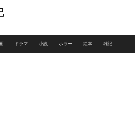
記
画
ドラマ
小説
ホラー
絵本
雑記