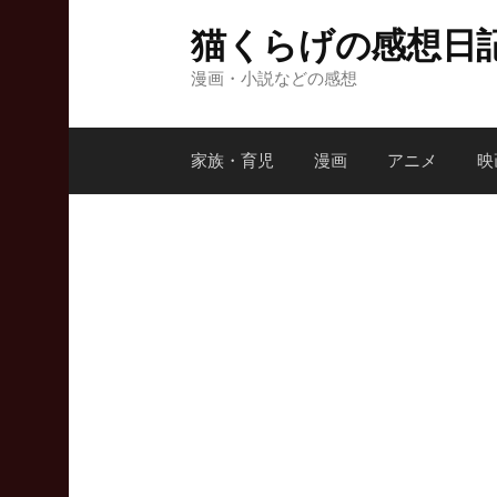
コ
猫くらげの感想日
ン
テ
漫画・小説などの感想
ン
ツ
家族・育児
漫画
アニメ
映
へ
ス
キ
ッ
プ