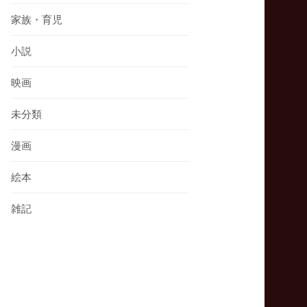
家族・育児
小説
映画
未分類
漫画
絵本
雑記