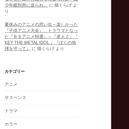
少年鑑別所に送られ…
に
猫くらげ
よ
り
夏休みのアニメの思い出～楽しかった
『子供アニメ大会』、トラウマとなっ
た『ＢＳアニメ特選』～『老人Ｚ』『
KEY THE METAL IDOL 』『ぼくの地
球を守って』
に
猫くらげ
より
カテゴリー
アニメ
サスペンス
ドラマ
ホラー