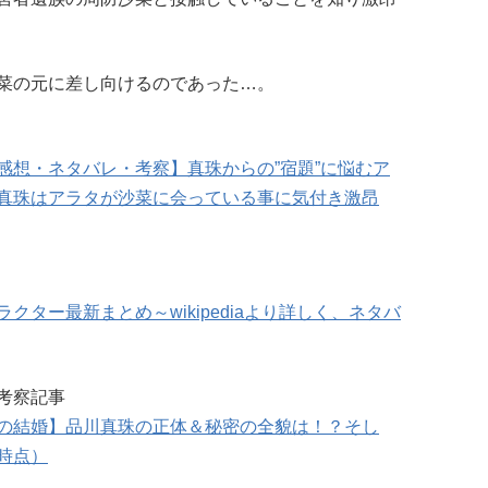
菜の元に差し向けるのであった…。
感想・ネタバレ・考察】真珠からの”宿題”に悩むア
真珠はアラタが沙菜に会っている事に気付き激昂
ター最新まとめ～wikipediaより詳しく、ネタバ
考察記事
の結婚】品川真珠の正体＆秘密の全貌は！？そし
時点）