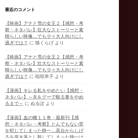
最近のコメント
【映画】アナと雪の女王２【感想・考
察・ネタバレ】壮大なストーリーと素
晴らしい映像…でも少々大人向けにし
過ぎでは？
に
猫くらげ
より
【映画】アナと雪の女王２【感想・考
察・ネタバレ】壮大なストーリーと素
晴らしい映像…でも少々大人向けにし
過ぎでは？
に
稲垣幸子
より
【漫画】キレる私をやめたい【感想・
ネタバレ】～夫をグーで殴る妻をやめ
るまで～
に
ぬるぽ
より
【漫画】血の轍１１巻・最新刊【感
想・ネタバレ・考察】とんでもない罪
を犯してしまった静一…高台からしげ
るを突き落とし殺してしまった静一は