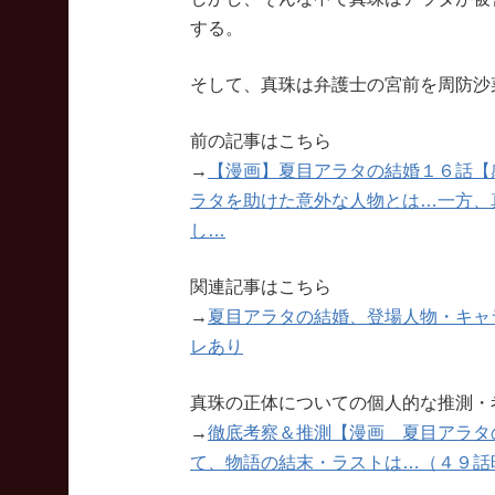
する。
そして、真珠は弁護士の宮前を周防沙
前の記事はこちら
→
【漫画】夏目アラタの結婚１６話【
ラタを助けた意外な人物とは…一方、
し…
関連記事はこちら
→
夏目アラタの結婚、登場人物・キャラク
レあり
真珠の正体についての個人的な推測・
→
徹底考察＆推測【漫画 夏目アラタ
て、物語の結末・ラストは…（４９話