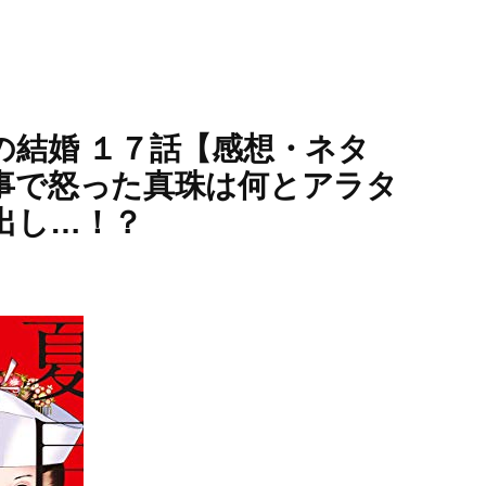
の結婚 １７話【感想・ネタ
事で怒った真珠は何とアラタ
出し…！？